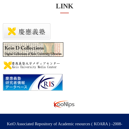
LINK
KeiO Associated Repository of Academic resources ( KOARA ) -2008-