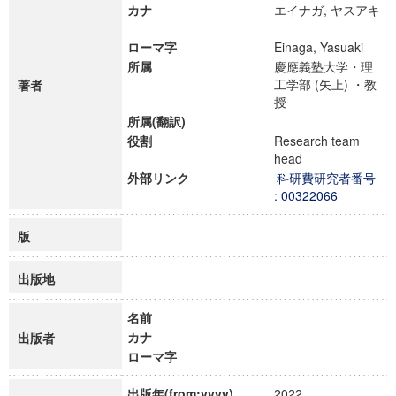
カナ
エイナガ, ヤスアキ
ローマ字
Einaga, Yasuaki
所属
慶應義塾大学・理
工学部 (矢上) ・教
著者
授
所属(翻訳)
役割
Research team
head
外部リンク
科研費研究者番号
: 00322066
版
出版地
名前
カナ
出版者
ローマ字
出版年(from:yyyy)
2022