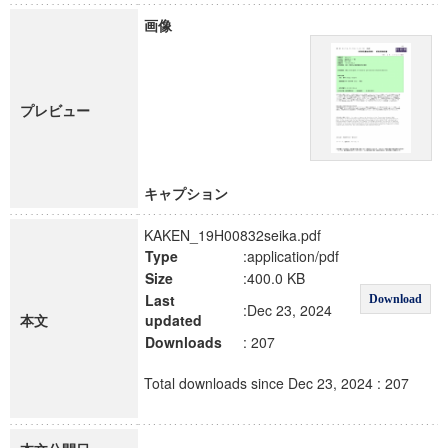
画像
プレビュー
キャプション
KAKEN_19H00832seika.pdf
Type
:application/pdf
Size
:400.0 KB
Last
Download
:Dec 23, 2024
本文
updated
Downloads
: 207
Total downloads since Dec 23, 2024 : 207