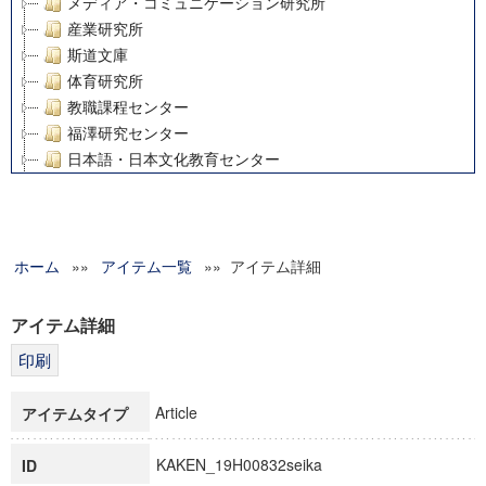
メディア・コミュニケーション研究所
産業研究所
斯道文庫
体育研究所
教職課程センター
福澤研究センター
日本語・日本文化教育センター
アート・センター
外国語教育研究センター
デジタルメディア・コンテンツ統合研究センター
ホーム
»»
グローバルリサーチインスティテュート
アイテム一覧
»» アイテム詳細
塾内助成報告書
科学研究費補助金研究成果報告書
アイテム詳細
21世紀COEプログラム
慶應義塾大学グローバルCOEプログラム市民社会ガバナンス
慶應義塾大学グローバルCOEプログラム論理と感性の先端的
Article
アイテムタイプ
博士課程教育リーディングプログラム「超成熟社会発展のサ
学術雑誌掲載論文等(8)
KAKEN_19H00832seika
ID
その他