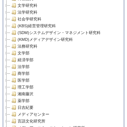
文学研究科
法学研究科
社会学研究科
(KBS)経営管理研究科
(SDM)システムデザイン・マネジメント研究科
(KMD)メディアデザイン研究科
法務研究科
文学部
経済学部
法学部
商学部
医学部
理工学部
湘南藤沢
薬学部
日吉紀要
メディアセンター
言語文化研究所