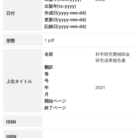
出版年(to:yyyy)
作成日(yyyy-mm-dd)
日付
更新日(yyyy-mm-dd)
記録日(yyyy-mm-dd)
1 pdf
形態
名前
科学研究費補助金
研究成果報告書
翻訳
巻
号
上位タイトル
年
2021
月
開始ページ
終了ページ
ISSN
ISBN