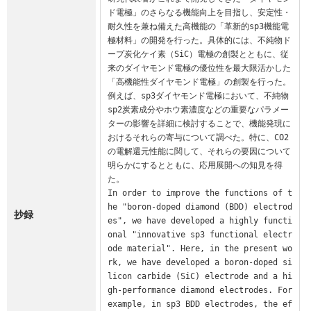
ド電極」のさらなる機能向上を目指し、安定性・
耐久性を兼ね備えた高機能の「革新的sp3機能電
極材料」の開発を行った。具体的には、不純物ド
ープ炭化ケイ素（SiC）電極の創製とともに、従
来のダイヤモンド電極の優位性を最大限活かした
「高機能性ダイヤモンド電極」の創製を行った。
例えば、sp3ダイヤモンド電極において、不純物
sp2炭素成分やホウ素濃度などの重要なパラメー
ターの影響を詳細に検討することで、機能発現に
おけるそれらの寄与について調べた。特に、CO2
の電解還元性能に関して、それらの要因について
明らかにするとともに、応用展開への知見を得
た。

In order to improve the functions of t
he "boron-doped diamond (BDD) electrod
抄録
es", we have developed a highly functi
onal "innovative sp3 functional electr
ode material". Here, in the present wo
rk, we have developed a boron-doped si
licon carbide (SiC) electrode and a hi
gh-performance diamond electrodes. For 
example, in sp3 BDD electrodes, the ef