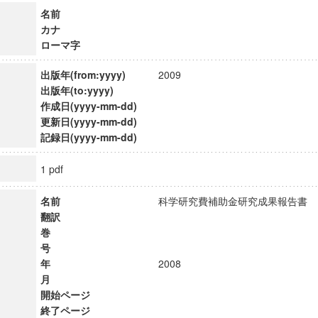
名前
カナ
ローマ字
出版年(from:yyyy)
2009
出版年(to:yyyy)
作成日(yyyy-mm-dd)
更新日(yyyy-mm-dd)
記録日(yyyy-mm-dd)
1 pdf
名前
科学研究費補助金研究成果報告
翻訳
巻
号
年
2008
月
開始ページ
終了ページ