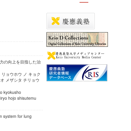
力の向上を目指した治
 リョウホウ ノ キョク
 オ メザシタ チリョウ
 no kyokusho
iryo hojo shisutemu
n system for lung