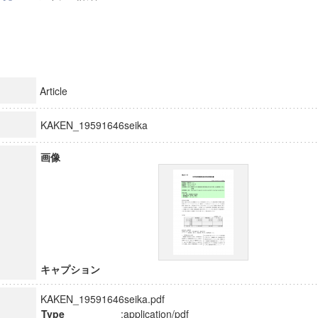
Article
KAKEN_19591646seika
画像
キャプション
KAKEN_19591646seika.pdf
Type
:application/pdf