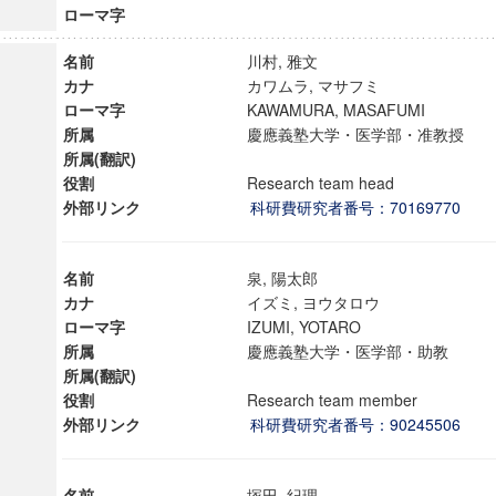
ローマ字
名前
川村, 雅文
カナ
カワムラ, マサフミ
ローマ字
KAWAMURA, MASAFUMI
所属
慶應義塾大学・医学部・准教授
所属(翻訳)
役割
Research team head
外部リンク
科研費研究者番号：70169770
名前
泉, 陽太郎
カナ
イズミ, ヨウタロウ
ローマ字
IZUMI, YOTARO
所属
慶應義塾大学・医学部・助教
所属(翻訳)
ンス教育研究センター
役割
Research team member
端的教育研究拠点
外部リンク
科研費研究者番号：90245506
のサイエンス」
名前
塚田, 紀理