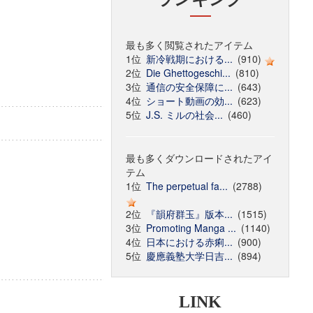
最も多く閲覧されたアイテム
1位
新冷戦期における...
(910)
2位
Die Ghettogeschi...
(810)
3位
通信の安全保障に...
(643)
4位
ショート動画の効...
(623)
5位
J.S. ミルの社会...
(460)
最も多くダウンロードされたアイ
テム
1位
The perpetual fa...
(2788)
2位
『韻府群玉』版本...
(1515)
3位
Promoting Manga ...
(1140)
4位
日本における赤痢...
(900)
5位
慶應義塾大学日吉...
(894)
LINK