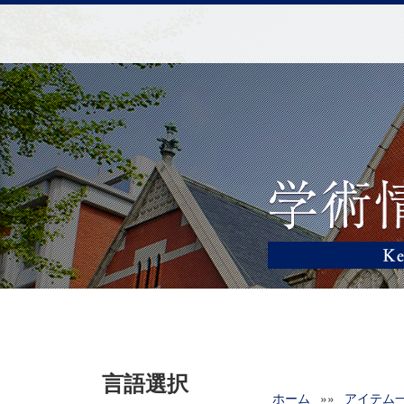
言語選択
ホーム
»»
アイテム