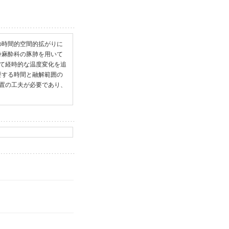
の時間的空間的拡がりに
身麻酔科の豚肺を用いて
入して経時的な温度変化を追
要する時間と融解範囲の
置の工夫が必要であり、