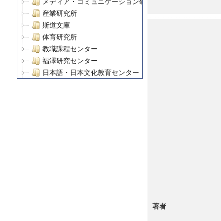
メディア・コミュニケーション研究所
産業研究所
斯道文庫
体育研究所
教職課程センター
福澤研究センター
日本語・日本文化教育センター
アート・センター
外国語教育研究センター
デジタルメディア・コンテンツ統合研究センター
グローバルリサーチインスティテュート
塾内助成報告書
科学研究費補助金研究成果報告書
21世紀COEプログラム
慶應義塾大学グローバルCOEプログラム市民社会ガバナ
慶應義塾大学グローバルCOEプログラム論理と感性の先
博士課程教育リーディングプログラム「超成熟社会発展
学術雑誌掲載論文等(8)
著者
その他