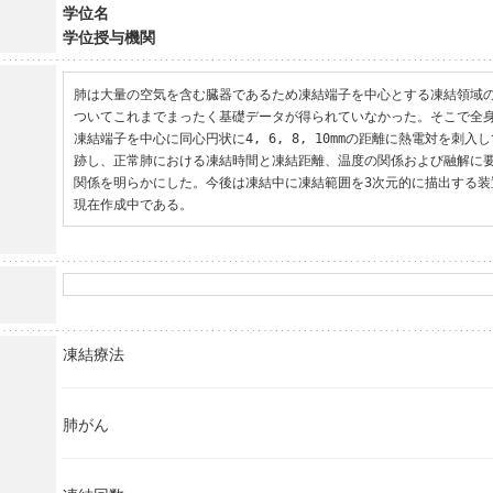
学位名
学位授与機関
肺は大量の空気を含む臓器であるため凍結端子を中心とする凍結領域
ついてこれまでまったく基礎データが得られていなかった。そこで全
凍結端子を中心に同心円状に4, 6, 8, 10mmの距離に熱電対を刺
跡し、正常肺における凍結時間と凍結距離、温度の関係および融解に
関係を明らかにした。今後は凍結中に凍結範囲を3次元的に描出する装
現在作成中である。
凍結療法
肺がん