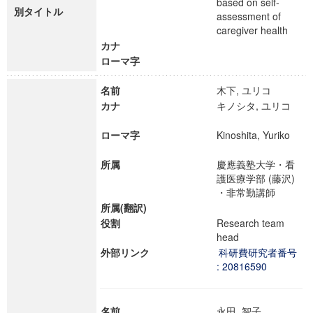
based on self-
別タイトル
assessment of
caregiver health
カナ
ローマ字
名前
木下, ユリコ
カナ
キノシタ, ユリコ
ローマ字
Kinoshita, Yuriko
所属
慶應義塾大学・看
護医療学部 (藤沢)
・非常勤講師
所属(翻訳)
役割
Research team
head
外部リンク
科研費研究者番号
: 20816590
名前
永田, 智子