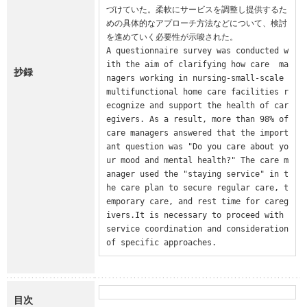
づけていた。柔軟にサービスを調整し提供するた
めの具体的なアプローチ方法などについて、検討
を進めていく必要性が示唆された。

A questionnaire survey was conducted w
ith the aim of clarifying how care  ma
抄録
nagers working in nursing-small-scale 
multifunctional home care facilities r
ecognize and support the health of car
egivers. As a result, more than 98% of 
care managers answered that the import
ant question was "Do you care about yo
ur mood and mental health?" The care m
anager used the "staying service" in t
he care plan to secure regular care, t
emporary care, and rest time for careg
ivers.It is necessary to proceed with 
service coordination and consideration 
of specific approaches.
目次