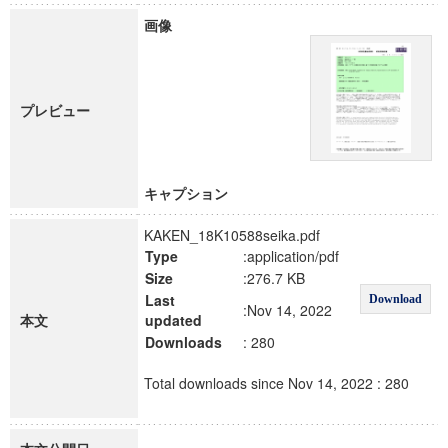
画像
プレビュー
キャプション
KAKEN_18K10588seika.pdf
Type
:application/pdf
Size
:276.7 KB
Last
Download
:Nov 14, 2022
本文
updated
Downloads
: 280
Total downloads since Nov 14, 2022 : 280