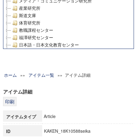
メディア・コミュニケーション研究所
産業研究所
斯道文庫
体育研究所
教職課程センター
福澤研究センター
日本語・日本文化教育センター
アート・センター
外国語教育研究センター
デジタルメディア・コンテンツ統合研究センター
ホーム
»»
グローバルリサーチインスティテュート
アイテム一覧
»» アイテム詳細
塾内助成報告書
科学研究費補助金研究成果報告書
アイテム詳細
21世紀COEプログラム
慶應義塾大学グローバルCOEプログラム市民社会ガバナンス
慶應義塾大学グローバルCOEプログラム論理と感性の先端的
Article
アイテムタイプ
博士課程教育リーディングプログラム「超成熟社会発展のサ
学術雑誌掲載論文等(8)
KAKEN_18K10588seika
ID
その他