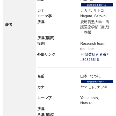
カナ
ナガタ, サトコ
ローマ字
Nagata, Satoko
所属
慶應義塾大学・看
著者
護医療学部 (藤沢)
・教授
所属(翻訳)
役割
Research team
member
外部リンク
科研費研究者番号
: 80323616
名前
山本, なつ紀
カナ
ヤマモト, ナツキ
ローマ字
Yamamoto,
Natsuki
所属
所属(翻訳)