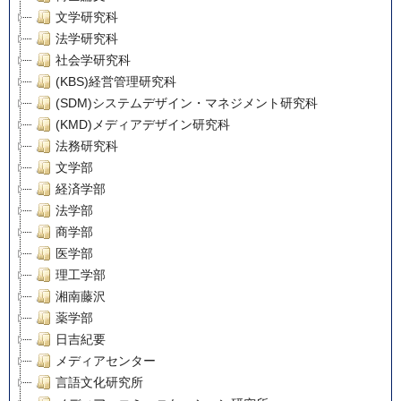
文学研究科
法学研究科
社会学研究科
(KBS)経営管理研究科
(SDM)システムデザイン・マネジメント研究科
(KMD)メディアデザイン研究科
法務研究科
文学部
経済学部
法学部
商学部
医学部
理工学部
湘南藤沢
薬学部
日吉紀要
メディアセンター
言語文化研究所