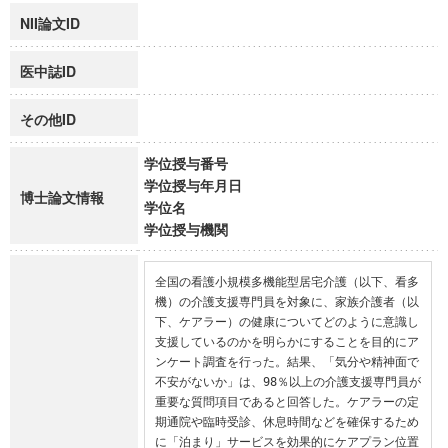
NII論文ID
医中誌ID
その他ID
学位授与番号
学位授与年月日
博士論文情報
学位名
学位授与機関
全国の看護小規模多機能型居宅介護（以下、看多
機）の介護支援専門員を対象に、家族介護者（以
下、ケアラー）の健康についてどのように意識し
支援しているのかを明らかにすることを目的にア
ンケート調査を行った。結果、「気分や精神面で
不安がないか」は、98％以上の介護支援専門員が
重要な質問項目であると回答した。ケアラーの定
期通院や臨時受診、休息時間などを確保するため
に「泊まり」サービスを効果的にケアプラン位置