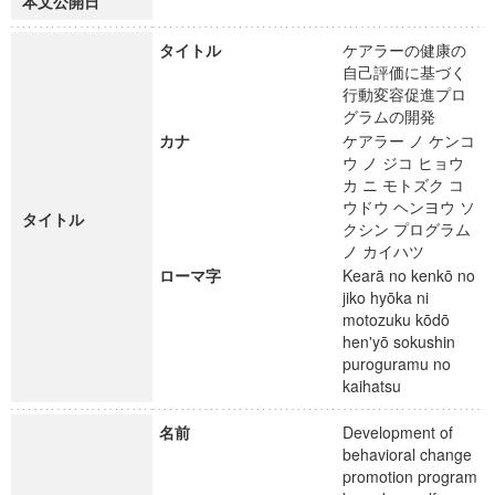
本文公開日
タイトル
ケアラーの健康の
自己評価に基づく
行動変容促進プロ
グラムの開発
カナ
ケアラー ノ ケンコ
ウ ノ ジコ ヒョウ
カ ニ モトズク コ
ウドウ ヘンヨウ ソ
タイトル
クシン プログラム
ノ カイハツ
ローマ字
Kearā no kenkō no
jiko hyōka ni
motozuku kōdō
hen'yō sokushin
puroguramu no
kaihatsu
名前
Development of
behavioral change
promotion program