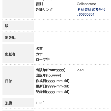
役割
Collaborator
外部リンク
科研費研究者番号
: 80835851
版
出版地
名前
カナ
出版者
ローマ字
出版年(from:yyyy)
2021
出版年(to:yyyy)
作成日(yyyy-mm-dd)
日付
更新日(yyyy-mm-dd)
記録日(yyyy-mm-dd)
1 pdf
形態