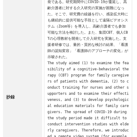
発である。研究期間中にCOVID-19が蔓延し、高
齢介護者に対する介入研究の実施が困難になっ
た。そこで、研究費の繰越を行い、感染拡大時に
も継続的に提供可能な手段として遠隔ビデオシス
テム（Zoom等）を導入し、高齢介護者でも参加
可能な方法を検討した。また、集団CBT、個人CB
Tの心理教材を開発して介入研究を実施した。支
援者研修では、量的・質的な検討の結果、「看護
師の認知変容」「看護師のアプローチの変化」が
示唆された。

The study aimed (1) to examine the fea
sibility of a cognitive-behavioral the
rapy (CBT) program for family caregive
rs of patients with dementia, (2) to c
onduct training for nurses and other s
upporters and to examine their effecti
抄録
veness, and (3) to develop psychologic
al education materials for family care
givers. The spread of COVID-19 during 
the study period made it difficult to 
conduct intervention studies with elde
rly caregivers. Therefore, we introduc
ed a remote video system (for example, 