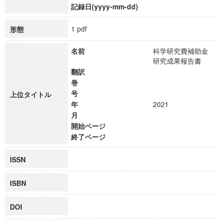
記録日(yyyy-mm-dd)
1 pdf
形態
名前
科学研究費補助金
研究成果報告書
翻訳
巻
号
上位タイトル
年
2021
月
開始ページ
終了ページ
ISSN
ISBN
DOI