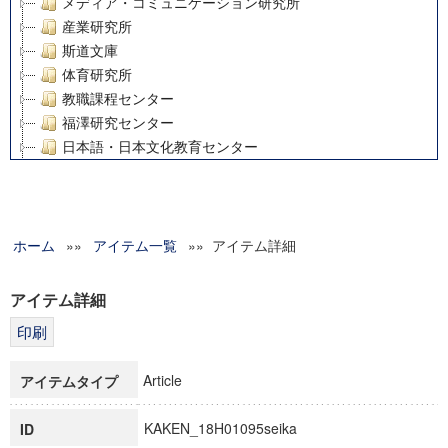
メディア・コミュニケーション研究所
産業研究所
斯道文庫
体育研究所
教職課程センター
福澤研究センター
日本語・日本文化教育センター
アート・センター
外国語教育研究センター
デジタルメディア・コンテンツ統合研究センター
ホーム
»»
グローバルリサーチインスティテュート
アイテム一覧
»» アイテム詳細
塾内助成報告書
科学研究費補助金研究成果報告書
アイテム詳細
21世紀COEプログラム
慶應義塾大学グローバルCOEプログラム市民社会ガバナンス
慶應義塾大学グローバルCOEプログラム論理と感性の先端的
Article
アイテムタイプ
博士課程教育リーディングプログラム「超成熟社会発展のサ
学術雑誌掲載論文等(8)
KAKEN_18H01095seika
ID
その他