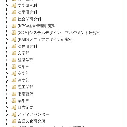
文学研究科
法学研究科
社会学研究科
(KBS)経営管理研究科
(SDM)システムデザイン・マネジメント研究科
(KMD)メディアデザイン研究科
法務研究科
文学部
経済学部
法学部
商学部
医学部
理工学部
湘南藤沢
薬学部
日吉紀要
メディアセンター
言語文化研究所