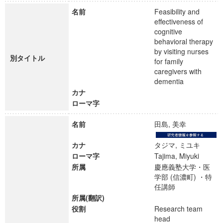
名前
Feasibility and
effectiveness of
cognitive
behavioral therapy
by visiting nurses
別タイトル
for family
caregivers with
dementia
カナ
ローマ字
名前
田島, 美幸
カナ
タジマ, ミユキ
ローマ字
Tajima, Miyuki
所属
慶應義塾大学・医
学部 (信濃町) ・特
任講師
所属(翻訳)
役割
Research team
head