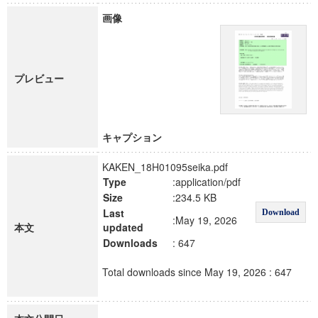
画像
プレビュー
キャプション
KAKEN_18H01095seika.pdf
Type
:application/pdf
Size
:234.5 KB
Last
Download
:May 19, 2026
本文
updated
Downloads
: 647
Total downloads since May 19, 2026 : 647