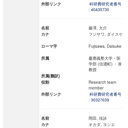
外部リンク
科研費研究者番号
: 40435730
名前
藤澤, 大介
カナ
フジサワ, ダイスケ
ローマ字
Fujisawa, Daisuke
所属
慶應義塾大学・医
学部 (信濃町) ・准
教授
所属(翻訳)
役割
Research team
member
外部リンク
科研費研究者番号
: 30327639
名前
岡田, 佳詠
カナ
オカダ, ヨシエ