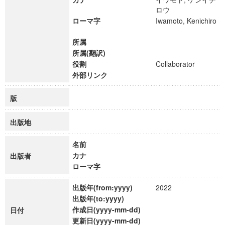
ロウ
ローマ字
Iwamoto, Kenichiro
所属
所属(翻訳)
役割
Collaborator
外部リンク
版
出版地
名前
カナ
出版者
ローマ字
出版年(from:yyyy)
2022
出版年(to:yyyy)
作成日(yyyy-mm-dd)
日付
更新日(yyyy-mm-dd)