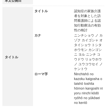
本文公開日
タイトル
認知症の家族介護
者を対象とした訪
問看護師による認
知行動療法の有効
性の検討
カナ
ニンチショウ ノ カ
ゾク カイゴシャ オ
タイショウ トシタ
ホウモン カンゴシ
ニ ヨル ニンチ コ
タイトル
ウドウ リョウホウ
ノ ユウコウセイ ノ
ケントウ
ローマ字
Ninchishō no
kazoku kaigosha o
taishō toshita
hōmon kangoshi ni
yoru ninchi kōdō
ryōhō no yūkōsei
no kentō