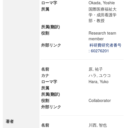
ローマ字
Okada, Yoshie
所属
国際医療福祉大
学・成田看護学
部・教授
所属(翻訳)
役割
Research team
member
外部リンク
科研費研究者番号
: 60276201
名前
原, 祐子
カナ
ハラ, ユウコ
ローマ字
Hara, Yuko
所属
所属(翻訳)
役割
Collaborator
外部リンク
著者
名前
川西, 智也