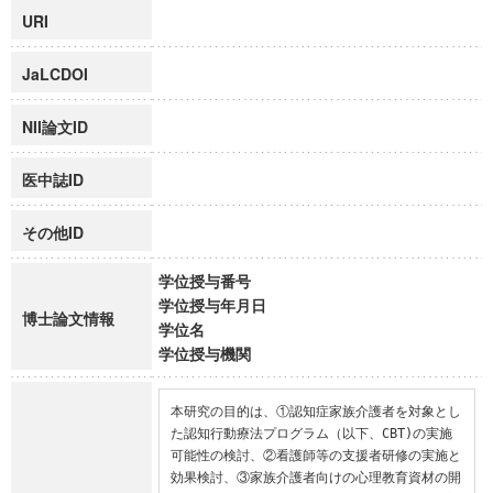
URI
JaLCDOI
NII論文ID
医中誌ID
その他ID
学位授与番号
学位授与年月日
博士論文情報
学位名
学位授与機関
本研究の目的は、①認知症家族介護者を対象とし
た認知行動療法プログラム（以下、CBT)の実施
可能性の検討、②看護師等の支援者研修の実施と
効果検討、③家族介護者向けの心理教育資材の開