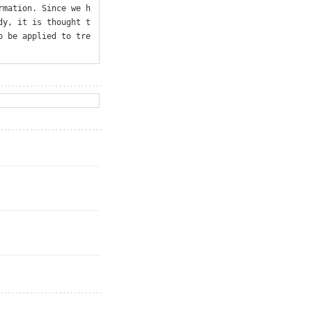
rmation. Since we h
dy, it is thought t
o be applied to tre