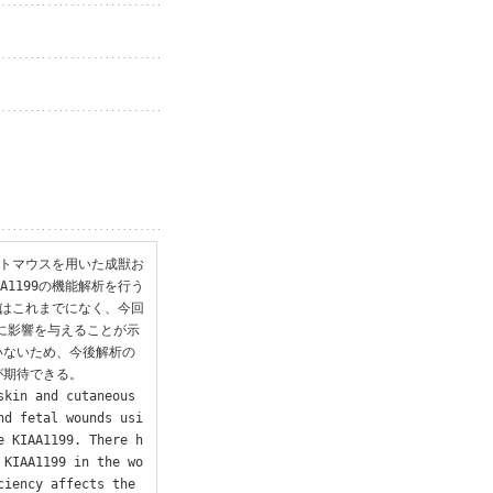
ウトマウスを用いた成獣お
1199の機能解析を行う
告はこれまでになく、今回
期に影響を与えることが示
いないため、今後解析の
期待できる。

kin and cutaneous 
nd fetal wounds usi
e KIAA1199. There h
 KIAA1199 in the wo
iency affects the 