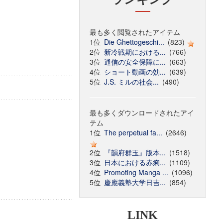
最も多く閲覧されたアイテム
1位
Die Ghettogeschi...
(823)
2位
新冷戦期における...
(766)
3位
通信の安全保障に...
(663)
4位
ショート動画の効...
(639)
5位
J.S. ミルの社会...
(490)
最も多くダウンロードされたアイ
テム
1位
The perpetual fa...
(2646)
2位
『韻府群玉』版本...
(1518)
3位
日本における赤痢...
(1109)
4位
Promoting Manga ...
(1096)
5位
慶應義塾大学日吉...
(854)
LINK