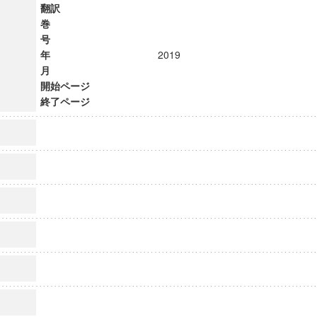
翻訳
巻
号
年
2019
月
開始ページ
終了ページ