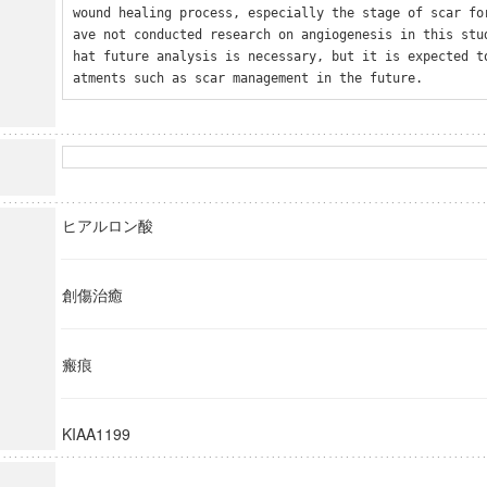
wound healing process, especially the stage of scar fo
ave not conducted research on angiogenesis in this stu
hat future analysis is necessary, but it is expected t
atments such as scar management in the future.
ヒアルロン酸
創傷治癒
瘢痕
KIAA1199