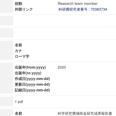
役割
Research team member
外部リンク
科研費研究者番号 : 70383734
名前
カナ
ローマ字
出版年(from:yyyy)
2020
出版年(to:yyyy)
作成日(yyyy-mm-dd)
更新日(yyyy-mm-dd)
記録日(yyyy-mm-dd)
1 pdf
名前
科学研究費補助金研究成果報告