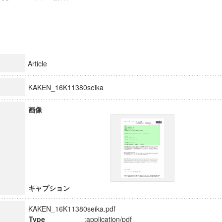
Article
KAKEN_16K11380seika
画像
キャプション
KAKEN_16K11380seika.pdf
Type
:application/pdf