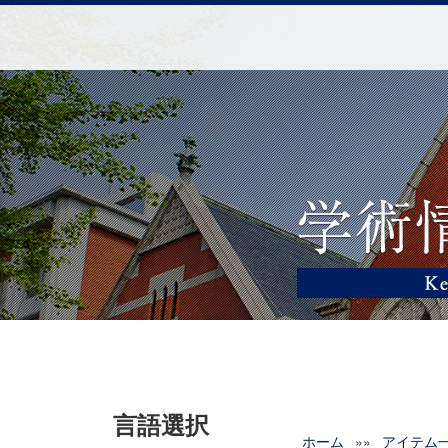
言語選択
ホーム
»»
アイテム