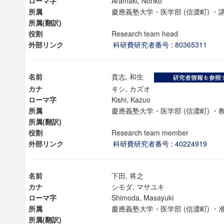
ローマ字
Aramaki, Noriko
所属
慶應義塾大学・医学部 (信濃町) 
所属(翻訳)
役割
Research team head
外部リンク
科研費研究者番号 : 80365311
名前
貴志, 和生
カナ
キシ, カズオ
ローマ字
Kishi, Kazuo
所属
慶應義塾大学・医学部 (信濃町) 
所属(翻訳)
役割
Research team member
外部リンク
科研費研究者番号 : 40224919
ンス教育研究センター
名前
下田, 将之
端的教育研究拠点
カナ
シモダ, マサユキ
のサイエンス」
ローマ字
Shimoda, Masayuki
所属
慶應義塾大学・医学部 (信濃町) 
所属(翻訳)