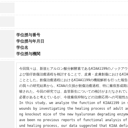
学位授与番号
学位授与年月日
学位名
学位授与機関
今回我々は、新規ヒアルロン酸分解酵素であるKIAA1199のノックア
よび胎仔創傷治癒過程を検討することで、皮膚・皮膚創傷におけるKIAA
こととした。創傷治癒過程におけるKIAA1199の機能解析を行った報
の我々の研究結果から、KIAAの欠損が創傷治癒過程、特に瘢痕形成
唆された。今回の研究では、血管新生についての検討がまだなされて
必要があると考えているが、今後瘢痕抑制などの治療応用への可能性が
In this study, we analyze the function of KIAA1199 in s
wounds by investigating the healing process of adult a
ng knockout mice of the new hyaluronan degrading enzym
ave been no previous reports of functional analysis of
und healing process, our data suggested that KIAA defic