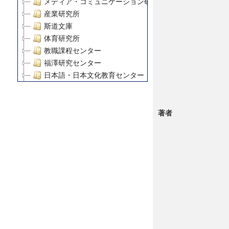
メディア・コミュニケーション研究所
産業研究所
斯道文庫
体育研究所
教職課程センター
福澤研究センター
日本語・日本文化教育センター
アート・センター
外国語教育研究センター
著者
デジタルメディア・コンテンツ統合研究センター
グローバルリサーチインスティテュート
塾内助成報告書
科学研究費補助金研究成果報告書
21世紀COEプログラム
慶應義塾大学グローバルCOEプログラム市民社会ガバナ
慶應義塾大学グローバルCOEプログラム論理と感性の先
博士課程教育リーディングプログラム「超成熟社会発展
学術雑誌掲載論文等(8)
その他