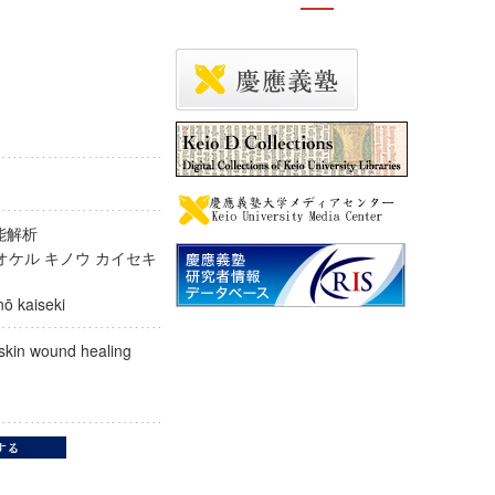
る機能解析
ニ オケル キノウ カイセキ
kinō kaiseki
in skin wound healing