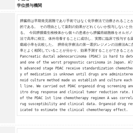
学位授与機関
膵臓癌は早期発見困難であり手術ではなく化学療法で治療されること
的である。 その理由として薬剤の効果がどれくらいか投与しないと分
る。 今回膵腫瘍生検検体から個々の患者から膵臓癌細胞株をオルガノ
法で高率に樹立、体外培養することに成功し、実際に臨床で投与する
瘍縮小率を比較した。 膵癌化学療法の第一選択レジメンの治療法Aに
率とよく相関していることが分かり、効果予測することができることが
Pancreatic ductal adenocarcinoma (PDAC) is hard to dete
and one of the worst prognostic carcinoma in Japan. Al
h advanced stage PDAC receive standardization chemothe
y of medication is unknown until drugs are administere
noid culture method made us establish and culture each
l line. We carried out PDAC organoid drug screening an
itro drug response and clinical tumor reduction rate. D
of the PDAC 1st line chemotherapy regimen A was correl
rug susceptibility and clinical data. Organoid drug re
icated to estimate the clinical chemotherapy effect.