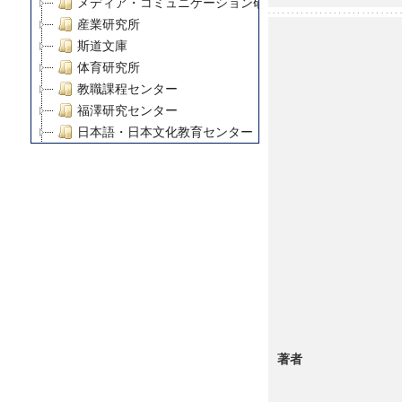
メディア・コミュニケーション研究所
産業研究所
斯道文庫
体育研究所
教職課程センター
福澤研究センター
日本語・日本文化教育センター
アート・センター
外国語教育研究センター
デジタルメディア・コンテンツ統合研究センター
グローバルリサーチインスティテュート
塾内助成報告書
科学研究費補助金研究成果報告書
21世紀COEプログラム
慶應義塾大学グローバルCOEプログラム市民社会ガバナ
慶應義塾大学グローバルCOEプログラム論理と感性の先
博士課程教育リーディングプログラム「超成熟社会発展
著者
学術雑誌掲載論文等(8)
その他