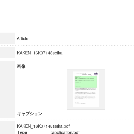
Article
KAKEN_16K07148seika
画像
キャプション
KAKEN_16K07148seika.pdf
Type
:application/pdf