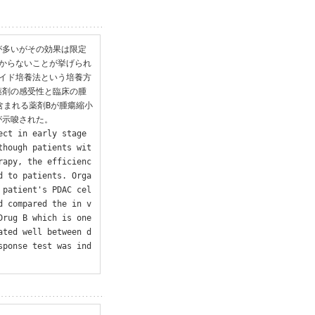
が多いがその効果は限定
からないことが挙げられ
イド培養法という培養方
薬剤の感受性と臨床の腫
含まれる薬剤Bが腫瘍縮小
示唆された。

ct in early stage 
though patients wit
rapy, the efficienc
d to patients. Orga
 patient's PDAC cel
d compared the in v
rug B which is one 
ated well between d
sponse test was ind