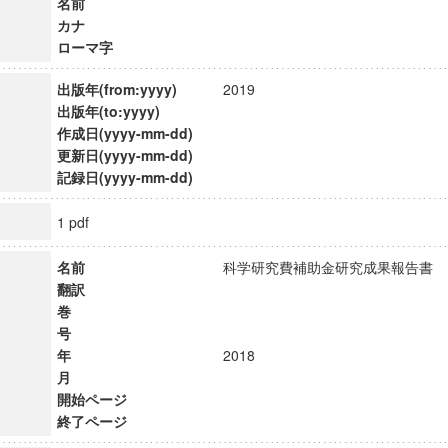
名前
カナ
ローマ字
出版年(from:yyyy)
2019
出版年(to:yyyy)
作成日(yyyy-mm-dd)
更新日(yyyy-mm-dd)
記録日(yyyy-mm-dd)
1 pdf
名前
科学研究費補助金研究成果報告
翻訳
巻
号
年
2018
月
開始ページ
終了ページ