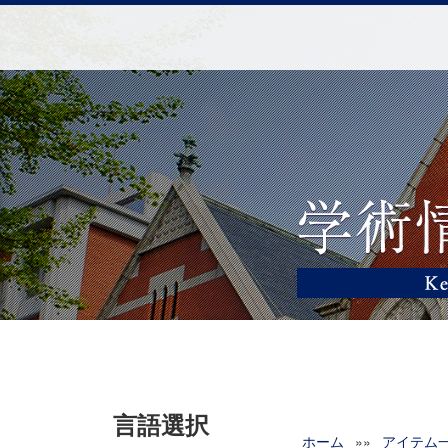
言語選択
ホーム
»»
アイテム