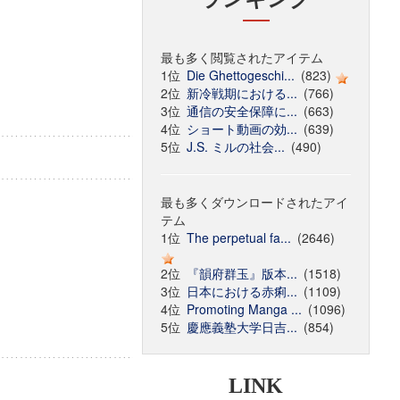
最も多く閲覧されたアイテム
1位
Die Ghettogeschi...
(823)
2位
新冷戦期における...
(766)
3位
通信の安全保障に...
(663)
4位
ショート動画の効...
(639)
5位
J.S. ミルの社会...
(490)
最も多くダウンロードされたアイ
テム
1位
The perpetual fa...
(2646)
2位
『韻府群玉』版本...
(1518)
3位
日本における赤痢...
(1109)
4位
Promoting Manga ...
(1096)
5位
慶應義塾大学日吉...
(854)
LINK