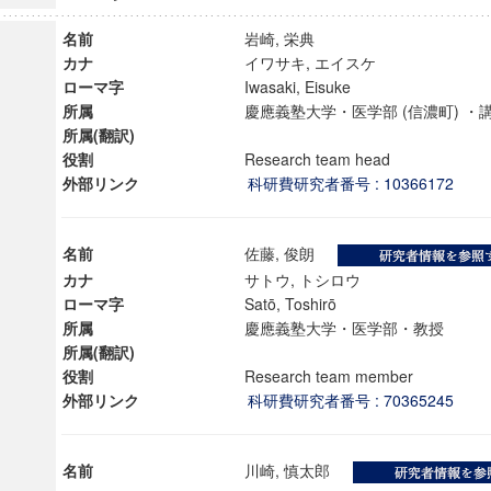
名前
岩崎, 栄典
カナ
イワサキ, エイスケ
ローマ字
Iwasaki, Eisuke
所属
慶應義塾大学・医学部 (信濃町) 
所属(翻訳)
役割
Research team head
外部リンク
科研費研究者番号 : 10366172
名前
佐藤, 俊朗
カナ
サトウ, トシロウ
ローマ字
Satō, Toshirō
所属
慶應義塾大学・医学部・教授
所属(翻訳)
ンス教育研究センター
役割
Research team member
端的教育研究拠点
外部リンク
科研費研究者番号 : 70365245
のサイエンス」
名前
川崎, 慎太郎