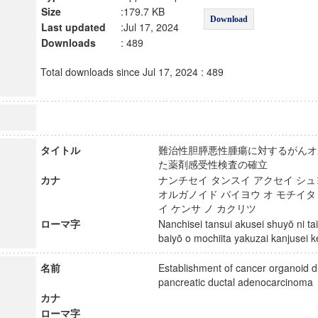
Size
:179.7 KB
Download
Last updated
:Jul 17, 2024
Downloads
: 489
Total downloads since Jul 17, 2024 : 489
タイトル
難治性胆膵悪性腫瘍に対するがんオ
た薬剤感受性検査の確立
カナ
ナンチセイ タンスイ アクセイ シュ
オルガノイド バイヨウ オ モチイタ
イ ケンサ ノ カクリツ
ローマ字
Nanchisei tansui akusei shuyō ni t
baiyō o mochiita yakuzai kanjusei
名前
Establishment of cancer organoid dr
pancreatic ductal adenocarcino
カナ
ローマ字