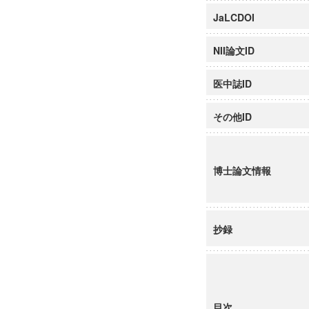
JaLCDOI
NII論文ID
医中誌ID
その他ID
博士論文情報
抄録
目次