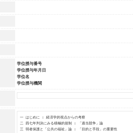
学位授与番号
学位授与年月日
学位名
学位授与機関
一 はじめに : 経済学的視点からの考察

二 四七年判決にみる積極的規制 : 「過当競争」論

三 弱者保護と「公共の福祉」論 : 「目的と手段」の重要性
