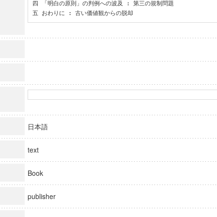
四 「明白の原則」の判例への波及 : 第三の規制問題

五 おわりに : 古い価値観からの脱却
日本語
text
Book
publisher