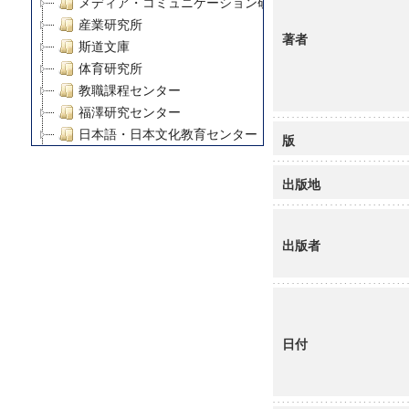
メディア・コミュニケーション研究所
産業研究所
著者
斯道文庫
体育研究所
教職課程センター
福澤研究センター
日本語・日本文化教育センター
版
アート・センター
外国語教育研究センター
出版地
デジタルメディア・コンテンツ統合研究センター
グローバルリサーチインスティテュート
出版者
塾内助成報告書
科学研究費補助金研究成果報告書
21世紀COEプログラム
慶應義塾大学グローバルCOEプログラム市民社会ガバナ
慶應義塾大学グローバルCOEプログラム論理と感性の先
日付
博士課程教育リーディングプログラム「超成熟社会発展
学術雑誌掲載論文等(8)
その他