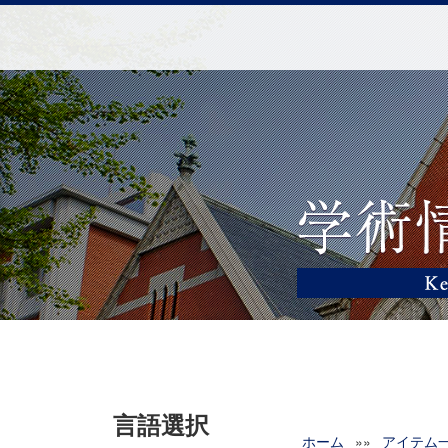
言語選択
ホーム
»»
アイテム