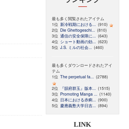
最も多く閲覧されたアイテム
1位
新冷戦期における...
(910)
2位
Die Ghettogeschi...
(810)
3位
通信の安全保障に...
(643)
4位
ショート動画の効...
(623)
5位
J.S. ミルの社会...
(460)
最も多くダウンロードされたアイ
テム
1位
The perpetual fa...
(2788)
2位
『韻府群玉』版本...
(1515)
3位
Promoting Manga ...
(1140)
4位
日本における赤痢...
(900)
5位
慶應義塾大学日吉...
(894)
LINK