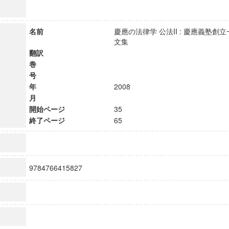
名前
慶應の法律学 公法II : 慶應義塾
文集
翻訳
巻
号
年
2008
月
開始ページ
35
終了ページ
65
9784766415827