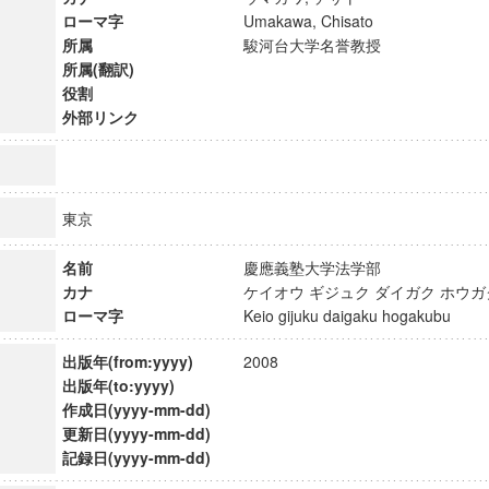
ローマ字
Umakawa, Chisato
所属
駿河台大学名誉教授
所属(翻訳)
役割
外部リンク
東京
名前
慶應義塾大学法学部
カナ
ケイオウ ギジュク ダイガク ホ
ローマ字
Keio gijuku daigaku hogakubu
出版年(from:yyyy)
2008
ンス教育研究センター
出版年(to:yyyy)
端的教育研究拠点
作成日(yyyy-mm-dd)
のサイエンス」
更新日(yyyy-mm-dd)
記録日(yyyy-mm-dd)