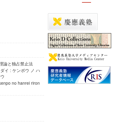
判例理論と独占禁止法
イ : ケンポウ ノ ハ
シホウ
 kenpo no hanrei riron