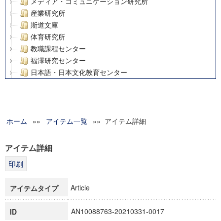
メディア・コミュニケーション研究所
産業研究所
斯道文庫
体育研究所
教職課程センター
福澤研究センター
日本語・日本文化教育センター
アート・センター
外国語教育研究センター
デジタルメディア・コンテンツ統合研究センター
ホーム
»»
グローバルリサーチインスティテュート
アイテム一覧
»» アイテム詳細
塾内助成報告書
科学研究費補助金研究成果報告書
アイテム詳細
21世紀COEプログラム
慶應義塾大学グローバルCOEプログラム市民社会ガバナンス
慶應義塾大学グローバルCOEプログラム論理と感性の先端的
Article
アイテムタイプ
博士課程教育リーディングプログラム「超成熟社会発展のサ
学術雑誌掲載論文等(8)
AN10088763-20210331-0017
ID
その他