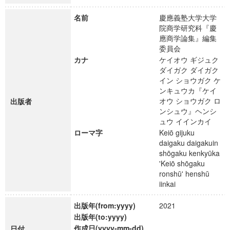
名前
慶應義塾大学大学
院商学研究科『慶
應商学論集』編集
委員会
カナ
ケイオウ ギジュク
ダイガク ダイガク
イン ショウガク ケ
ンキュウカ『ケイ
オウ ショウガク ロ
出版者
ンシュウ』ヘンシ
ュウ イインカイ
ローマ字
Keiō gijuku
daigaku daigakuin
shōgaku kenkyūka
'Keiō shōgaku
ronshū' henshū
iinkai
出版年(from:yyyy)
2021
出版年(to:yyyy)
作成日(yyyy-mm-dd)
日付