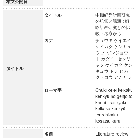
本文公開日
タイトル
中期経営計画研究
の現状と課題 : 戦
略計画研究との比
較・考察から
カナ
チュウキ ケイエイ
ケイカク ケンキュ
ウ ノ ゲンジョウ
ト カダイ : センリ
ャク ケイカク ケン
タイトル
キュウ トノ ヒカ
ク・コウサツ カラ
ローマ字
Chūki keiei keikaku
kenkyū no genjō to
kadai : senryaku
keikaku kenkyū
tono hikaku
kōsatsu kara
名前
Literature review