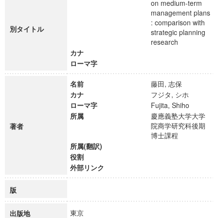
on medium-term
management plans
: comparison with
別タイトル
strategic planning
research
カナ
ローマ字
名前
藤田, 志保
カナ
フジタ, シホ
ローマ字
Fujita, Shiho
所属
慶應義塾大学大学
院商学研究科後期
著者
博士課程
所属(翻訳)
役割
外部リンク
版
東京
出版地