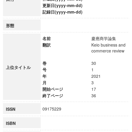
更新日(yyyy-mm-dd)
記録日(yyyy-mm-dd)
形態
名前
慶應商学論集
翻訳
Keio business and
commerce review
巻
30
上位タイトル
号
1
年
2021
月
3
開始ページ
17
終了ページ
36
09175229
ISSN
ISBN