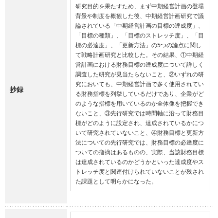
研究目的を果たすため、まず中期経営計画の登場
背景や制度を概観した後、中期経営計画研究で議
論されている「中期経営計画の目標の達成度」、
「目標の種類」、「目標のストレッチ度」、「目
標の必達度」、「更新方法」の5つの論点に関し
て戦略計画研究と比較した。その結果、①中期経
営計画における財務目標の達成度について詳しく
調査した研究が見当たらないこと、②いずれの研
究においても、中期経営計画で多く使用されてい
抄録
る財務指標を列挙しているだけであり、企業がど
のような指標を用いているのか全体像を把握でき
ないこと、③先行研究では時間軸に沿って財務目
標がどのように設定され、達成されているかにつ
いて研究されていないこと、④財務目標と更新方
法についての先行研究では、財務目標の必達度に
ついての指摘はあるものの、実際、当該財務目標
は達成されているのかどうかといった達成度やス
トレッチ度と関連付けられていないことが残され
た課題として明らかになった。