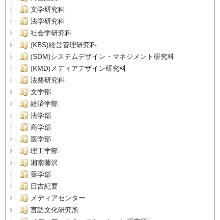
文学研究科
法学研究科
社会学研究科
(KBS)経営管理研究科
(SDM)システムデザイン・マネジメント研究科
(KMD)メディアデザイン研究科
法務研究科
文学部
経済学部
法学部
商学部
医学部
理工学部
湘南藤沢
薬学部
日吉紀要
メディアセンター
言語文化研究所