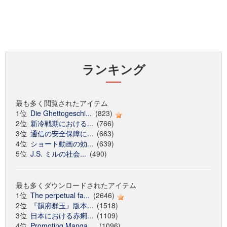
ランキング
最も多く閲覧されたアイテム
1位
Die Ghettogeschi...
(823)
2位
新冷戦期における...
(766)
3位
通信の安全保障に...
(663)
4位
ショート動画の効...
(639)
5位
J.S. ミルの社会...
(490)
最も多くダウンロードされたアイテム
1位
The perpetual fa...
(2646)
2位
『韻府群玉』版本...
(1518)
3位
日本における赤痢...
(1109)
4位
Promoting Manga ...
(1096)