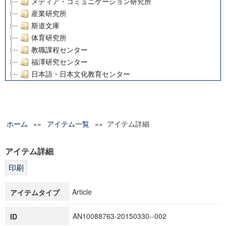
メディア・コミュニケーション研究所
産業研究所
斯道文庫
体育研究所
教職課程センター
福澤研究センター
日本語・日本文化教育センター
アート・センター
外国語教育研究センター
デジタルメディア・コンテンツ統合研究センター
ホーム
»»
グローバルリサーチインスティテュート
アイテム一覧
»» アイテム詳細
塾内助成報告書
科学研究費補助金研究成果報告書
アイテム詳細
21世紀COEプログラム
慶應義塾大学グローバルCOEプログラム市民社会ガバナンス
慶應義塾大学グローバルCOEプログラム論理と感性の先端的
Article
アイテムタイプ
博士課程教育リーディングプログラム「超成熟社会発展のサ
学術雑誌掲載論文等(8)
AN10088763-20150330--002
ID
その他