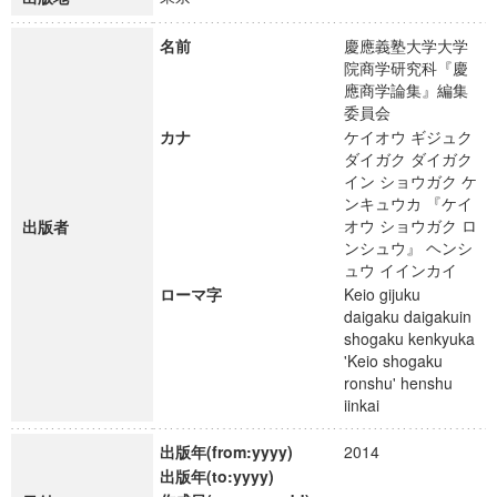
名前
慶應義塾大学大学
院商学研究科『慶
應商学論集』編集
委員会
カナ
ケイオウ ギジュク
ダイガク ダイガク
イン ショウガク ケ
ンキュウカ 『ケイ
オウ ショウガク ロ
出版者
ンシュウ』 ヘンシ
ュウ イインカイ
ローマ字
Keio gijuku
daigaku daigakuin
shogaku kenkyuka
'Keio shogaku
ronshu' henshu
iinkai
出版年(from:yyyy)
2014
出版年(to:yyyy)