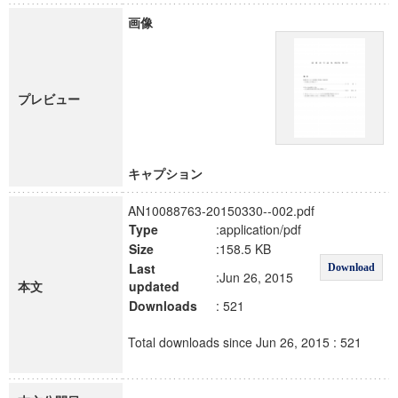
画像
プレビュー
キャプション
AN10088763-20150330--002.pdf
Type
:application/pdf
Size
:158.5 KB
Last
Download
:Jun 26, 2015
本文
updated
Downloads
: 521
Total downloads since Jun 26, 2015 : 521