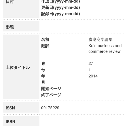
作成日(yyyy-mm-dd)
日付
更新日(yyyy-mm-dd)
記録日(yyyy-mm-dd)
形態
名前
慶應商学論集
翻訳
Keio business and
commerce review
巻
27
上位タイトル
号
1
年
2014
月
開始ページ
終了ページ
09175229
ISSN
ISBN