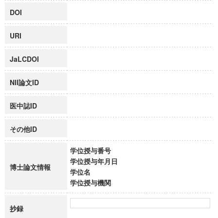
DOI
URI
JaLCDOI
NII論文ID
医中誌ID
その他ID
学位授与番号
学位授与年月日
博士論文情報
学位名
学位授与機関
抄録