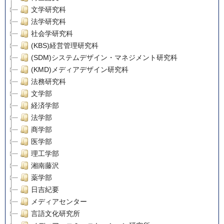
文学研究科
法学研究科
社会学研究科
(KBS)経営管理研究科
(SDM)システムデザイン・マネジメント研究科
(KMD)メディアデザイン研究科
法務研究科
文学部
経済学部
法学部
商学部
医学部
理工学部
湘南藤沢
薬学部
日吉紀要
メディアセンター
言語文化研究所