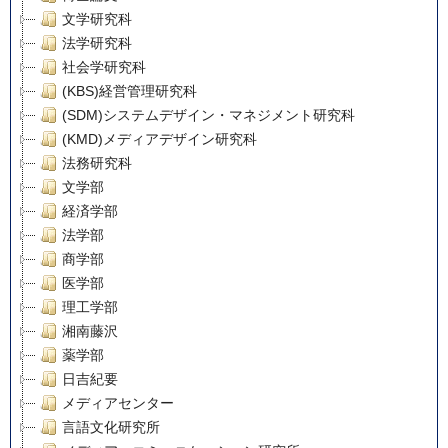
文学研究科
法学研究科
社会学研究科
(KBS)経営管理研究科
(SDM)システムデザイン・マネジメント研究科
(KMD)メディアデザイン研究科
法務研究科
文学部
経済学部
法学部
商学部
医学部
理工学部
湘南藤沢
薬学部
日吉紀要
メディアセンター
言語文化研究所