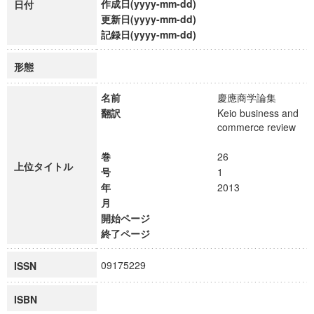
作成日(yyyy-mm-dd)
日付
更新日(yyyy-mm-dd)
記録日(yyyy-mm-dd)
形態
名前
慶應商学論集
翻訳
Keio business and
commerce review
巻
26
上位タイトル
号
1
年
2013
月
開始ページ
終了ページ
09175229
ISSN
ISBN