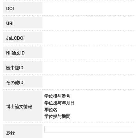
DOI
URI
JaLCDOI
NII論文ID
医中誌ID
その他ID
学位授与番号
学位授与年月日
博士論文情報
学位名
学位授与機関
抄録