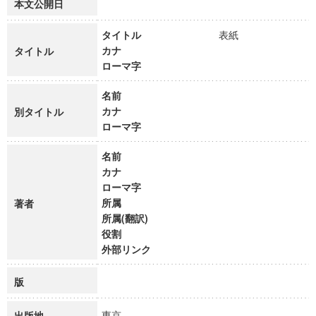
本文公開日
タイトル
表紙
カナ
タイトル
ローマ字
名前
カナ
別タイトル
ローマ字
名前
カナ
ローマ字
所属
著者
所属(翻訳)
役割
外部リンク
版
東京
出版地