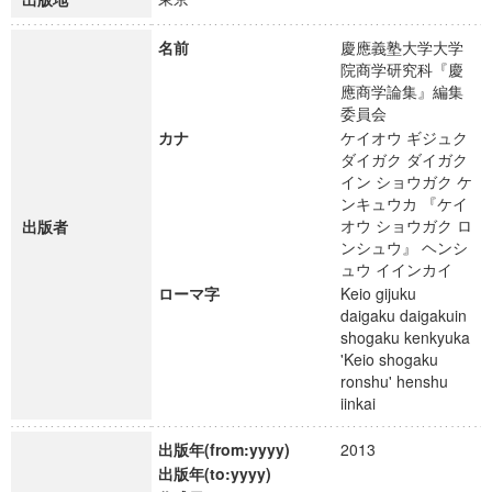
名前
慶應義塾大学大学
院商学研究科『慶
應商学論集』編集
委員会
カナ
ケイオウ ギジュク
ダイガク ダイガク
イン ショウガク ケ
ンキュウカ 『ケイ
オウ ショウガク ロ
出版者
ンシュウ』 ヘンシ
ュウ イインカイ
ローマ字
Keio gijuku
daigaku daigakuin
shogaku kenkyuka
'Keio shogaku
ronshu' henshu
iinkai
出版年(from:yyyy)
2013
出版年(to:yyyy)