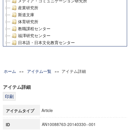
メディア・コミュニケーション研究所
産業研究所
斯道文庫
体育研究所
教職課程センター
福澤研究センター
日本語・日本文化教育センター
アート・センター
外国語教育研究センター
デジタルメディア・コンテンツ統合研究センター
ホーム
»»
グローバルリサーチインスティテュート
アイテム一覧
»» アイテム詳細
塾内助成報告書
科学研究費補助金研究成果報告書
アイテム詳細
21世紀COEプログラム
慶應義塾大学グローバルCOEプログラム市民社会ガバナンス
慶應義塾大学グローバルCOEプログラム論理と感性の先端的
Article
アイテムタイプ
博士課程教育リーディングプログラム「超成熟社会発展のサ
学術雑誌掲載論文等(8)
AN10088763-20140330--001
ID
その他