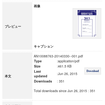
画像
プレビュー
キャプション
AN10088763-20140330--001.pdf
Type
:application/pdf
Size
:461.5 KB
Last
Download
:Jun 26, 2015
本文
updated
Downloads
: 351
Total downloads since Jun 26, 2015 : 351