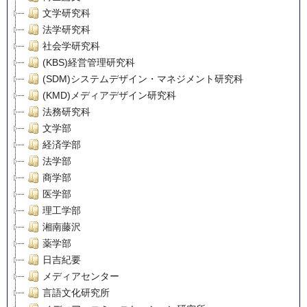
文学研究科
法学研究科
社会学研究科
(KBS)経営管理研究科
(SDM)システムデザイン・マネジメント研究科
(KMD)メディアデザイン研究科
法務研究科
文学部
経済学部
法学部
商学部
医学部
理工学部
湘南藤沢
薬学部
日吉紀要
メディアセンター
言語文化研究所