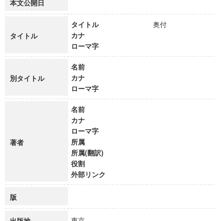
本文公開日
タイトル
奥付
カナ
タイトル
ローマ字
名前
カナ
別タイトル
ローマ字
名前
カナ
ローマ字
所属
著者
所属(翻訳)
役割
外部リンク
版
東京
出版地