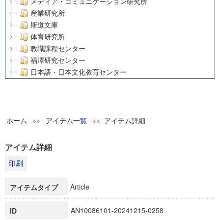
メディア・コミュニケーション研究所
産業研究所
斯道文庫
体育研究所
教職課程センター
福澤研究センター
日本語・日本文化教育センター
アート・センター
外国語教育研究センター
デジタルメディア・コンテンツ統合研究センター
ホーム
»»
グローバルリサーチインスティテュート
アイテム一覧
»» アイテム詳細
塾内助成報告書
科学研究費補助金研究成果報告書
アイテム詳細
21世紀COEプログラム
慶應義塾大学グローバルCOEプログラム市民社会ガバナンス
慶應義塾大学グローバルCOEプログラム論理と感性の先端的
Article
アイテムタイプ
博士課程教育リーディングプログラム「超成熟社会発展のサ
学術雑誌掲載論文等(8)
AN10086101-20241215-0258
ID
その他