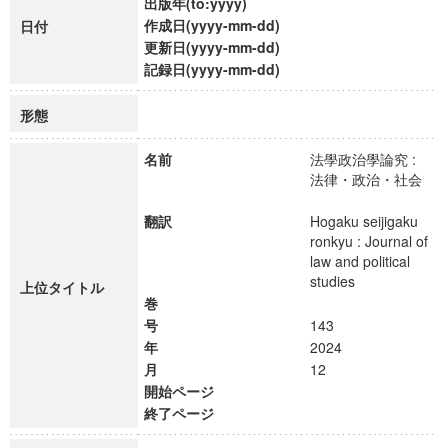
出版年(to:yyyy)
作成日(yyyy-mm-dd)
日付
更新日(yyyy-mm-dd)
記録日(yyyy-mm-dd)
形態
名前
法學政治學論究 :
法律・政治・社会
翻訳
Hogaku seijigaku
ronkyu : Journal of
law and political
studies
上位タイトル
巻
号
143
年
2024
月
12
開始ページ
終了ページ