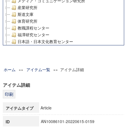
メディア・コミュニケーション研究所
産業研究所
斯道文庫
体育研究所
教職課程センター
福澤研究センター
日本語・日本文化教育センター
アート・センター
外国語教育研究センター
デジタルメディア・コンテンツ統合研究センター
ホーム
»»
グローバルリサーチインスティテュート
アイテム一覧
»» アイテム詳細
塾内助成報告書
科学研究費補助金研究成果報告書
アイテム詳細
21世紀COEプログラム
慶應義塾大学グローバルCOEプログラム市民社会ガバナンス
慶應義塾大学グローバルCOEプログラム論理と感性の先端的
Article
アイテムタイプ
博士課程教育リーディングプログラム「超成熟社会発展のサ
学術雑誌掲載論文等(8)
AN10086101-20220615-0159
ID
その他