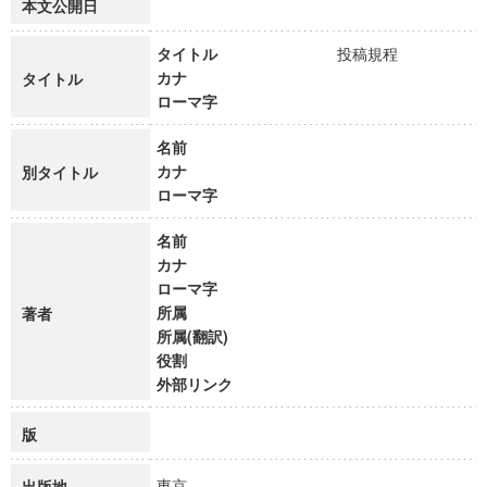
本文公開日
タイトル
投稿規程
カナ
タイトル
ローマ字
名前
カナ
別タイトル
ローマ字
名前
カナ
ローマ字
所属
著者
所属(翻訳)
役割
外部リンク
版
東京
出版地