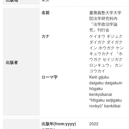
名前
慶應義塾大学大学
院法学研究科内
『法学政治学論
究』刊行会
カナ
ケイオウ ギジュク
ダイガク ダイガク
イン ホウガク ケン
キュウカナイ 『ホ
ウガク セイジガク
出版者
ロンキュウ』 カン
コウカイ
ローマ字
Keiō gijuku
daigaku daigakuin
hōgaku
kenkyūkanai
"Hōgaku seijigaku
ronkyū" kankōkai
出版年(from:yyyy)
2022