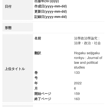
出版年(to:yyyy)
作成日(yyyy-mm-dd)
日付
更新日(yyyy-mm-dd)
記録日(yyyy-mm-dd)
形態
名前
法學政治學論究 :
法律・政治・社会
翻訳
Hogaku seijigaku
ronkyu : Journal of
law and political
studies
上位タイトル
巻
133
号
年
2022
月
6
開始ページ
159
終了ページ
163