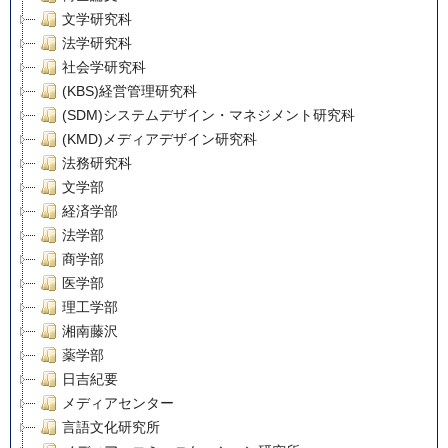
文学研究科
法学研究科
社会学研究科
(KBS)経営管理研究科
(SDM)システムデザイン・マネジメント研究科
(KMD)メディアデザイン研究科
法務研究科
文学部
経済学部
法学部
商学部
医学部
理工学部
湘南藤沢
薬学部
日吉紀要
メディアセンター
言語文化研究所