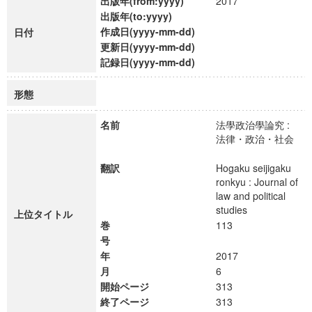
出版年(from:yyyy)
2017
出版年(to:yyyy)
作成日(yyyy-mm-dd)
日付
更新日(yyyy-mm-dd)
記録日(yyyy-mm-dd)
形態
名前
法學政治學論究 :
法律・政治・社会
翻訳
Hogaku seijigaku
ronkyu : Journal of
law and political
studies
上位タイトル
巻
113
号
年
2017
月
6
開始ページ
313
終了ページ
313