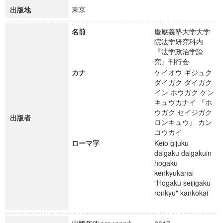
東京
出版地
名前
慶應義塾大学大学
院法学研究科内
『法学政治学論
究』刊行会
カナ
ケイオウ ギジュク
ダイガク ダイガク
イン ホウガク ケン
キュウカナイ 『ホ
ウガク セイジガク
出版者
ロンキュウ』 カン
コウカイ
ローマ字
Keio gijuku
daigaku daigakuin
hogaku
kenkyukanai
"Hogaku seijigaku
ronkyu" kankokai