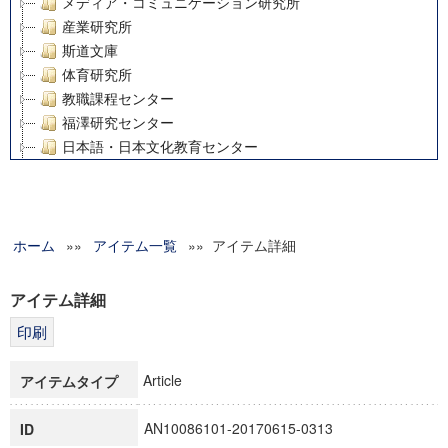
メディア・コミュニケーション研究所
産業研究所
斯道文庫
体育研究所
教職課程センター
福澤研究センター
日本語・日本文化教育センター
アート・センター
外国語教育研究センター
デジタルメディア・コンテンツ統合研究センター
ホーム
»»
グローバルリサーチインスティテュート
アイテム一覧
»» アイテム詳細
塾内助成報告書
科学研究費補助金研究成果報告書
アイテム詳細
21世紀COEプログラム
慶應義塾大学グローバルCOEプログラム市民社会ガバナンス
慶應義塾大学グローバルCOEプログラム論理と感性の先端的
Article
アイテムタイプ
博士課程教育リーディングプログラム「超成熟社会発展のサ
学術雑誌掲載論文等(8)
AN10086101-20170615-0313
ID
その他