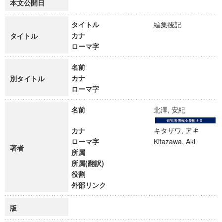
本文公開日
タイトル
編集後記
カナ
タイトル
ローマ字
名前
カナ
別タイトル
ローマ字
名前
北澤, 安紀
カナ
キタザワ, アキ
ローマ字
Kitazawa, Aki
著者
所属
所属(翻訳)
役割
外部リンク
版