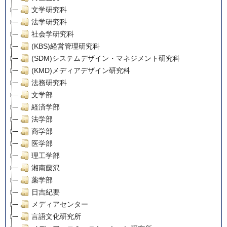
文学研究科
法学研究科
社会学研究科
(KBS)経営管理研究科
(SDM)システムデザイン・マネジメント研究科
(KMD)メディアデザイン研究科
法務研究科
文学部
経済学部
法学部
商学部
医学部
理工学部
湘南藤沢
薬学部
日吉紀要
メディアセンター
言語文化研究所