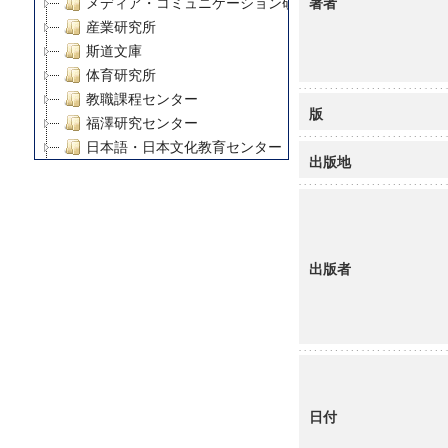
著者
メディア・コミュニケーション研究所
産業研究所
斯道文庫
体育研究所
教職課程センター
版
福澤研究センター
日本語・日本文化教育センター
出版地
アート・センター
外国語教育研究センター
デジタルメディア・コンテンツ統合研究センター
グローバルリサーチインスティテュート
出版者
塾内助成報告書
科学研究費補助金研究成果報告書
21世紀COEプログラム
慶應義塾大学グローバルCOEプログラム市民社会ガバナ
慶應義塾大学グローバルCOEプログラム論理と感性の先
博士課程教育リーディングプログラム「超成熟社会発展
学術雑誌掲載論文等(8)
日付
その他