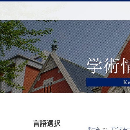
言語選択
ホーム
»»
アイテム