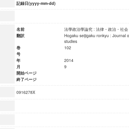
記録日(yyyy-mm-dd)
名前
法學政治學論究 : 法律・政治・
翻訳
Hogaku seijigaku ronkyu : Journal of
studies
巻
102
号
年
2014
月
9
開始ページ
終了ページ
0916278X