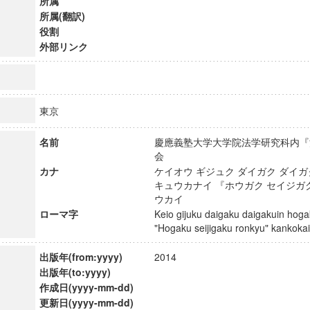
所属
所属(翻訳)
役割
外部リンク
東京
名前
慶應義塾大学大学院法学研究科内『
会
カナ
ケイオウ ギジュク ダイガク ダイガ
キュウカナイ 『ホウガク セイジガ
ウカイ
ローマ字
Keio gijuku daigaku daigakuin hog
"Hogaku seijigaku ronkyu" kanko
ンス教育研究センター
端的教育研究拠点
出版年(from:yyyy)
2014
のサイエンス」
出版年(to:yyyy)
作成日(yyyy-mm-dd)
更新日(yyyy-mm-dd)