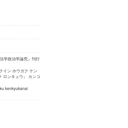
法学政治学論究』刊行
クイン ホウガク ケン
ク ロンキュウ』 カンコ
aku kenkyukanai
kai