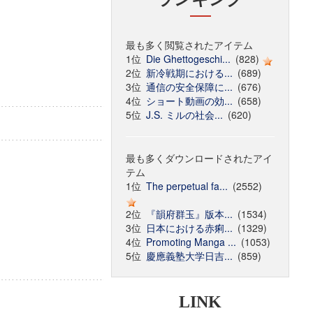
最も多く閲覧されたアイテム
1位
Die Ghettogeschi...
(828)
2位
新冷戦期における...
(689)
3位
通信の安全保障に...
(676)
4位
ショート動画の効...
(658)
5位
J.S. ミルの社会...
(620)
最も多くダウンロードされたアイ
テム
1位
The perpetual fa...
(2552)
2位
『韻府群玉』版本...
(1534)
3位
日本における赤痢...
(1329)
4位
Promoting Manga ...
(1053)
5位
慶應義塾大学日吉...
(859)
LINK