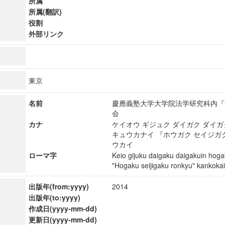
所属
所属(翻訳)
役割
外部リンク
東京
名前
慶應義塾大学大学院法学研究科内『
会
カナ
ケイオウ ギジュク ダイガク ダイガ
キュウカナイ 『ホウガク セイジガ
ウカイ
ローマ字
Keio gijuku daigaku daigakuin hog
"Hogaku seijigaku ronkyu" kanko
ンス教育研究センター
端的教育研究拠点
出版年(from:yyyy)
2014
のサイエンス」
出版年(to:yyyy)
作成日(yyyy-mm-dd)
更新日(yyyy-mm-dd)