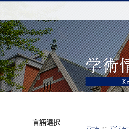
言語選択
ホーム
»»
アイテム