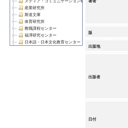
著者
メディア・コミュニケーション研究所
産業研究所
斯道文庫
体育研究所
教職課程センター
版
福澤研究センター
日本語・日本文化教育センター
出版地
アート・センター
外国語教育研究センター
デジタルメディア・コンテンツ統合研究センター
グローバルリサーチインスティテュート
出版者
塾内助成報告書
科学研究費補助金研究成果報告書
21世紀COEプログラム
慶應義塾大学グローバルCOEプログラム市民社会ガバナ
慶應義塾大学グローバルCOEプログラム論理と感性の先
博士課程教育リーディングプログラム「超成熟社会発展
学術雑誌掲載論文等(8)
日付
その他