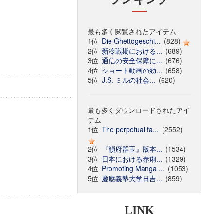
最も多く閲覧されたアイテム
1位
Die Ghettogeschi...
(828)
2位
新冷戦期における...
(689)
3位
通信の安全保障に...
(676)
4位
ショート動画の効...
(658)
5位
J.S. ミルの社会...
(620)
最も多くダウンロードされたアイ
テム
1位
The perpetual fa...
(2552)
2位
『韻府群玉』版本...
(1534)
3位
日本における赤痢...
(1329)
4位
Promoting Manga ...
(1053)
5位
慶應義塾大学日吉...
(859)
LINK