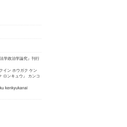
法学政治学論究』刊行
クイン ホウガク ケン
ク ロンキュウ』 カンコ
aku kenkyukanai
kai