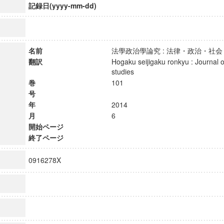
記録日(yyyy-mm-dd)
名前
法學政治學論究 : 法律・政治・
翻訳
Hogaku seijigaku ronkyu : Journal of
studies
巻
101
号
年
2014
月
6
開始ページ
終了ページ
0916278X