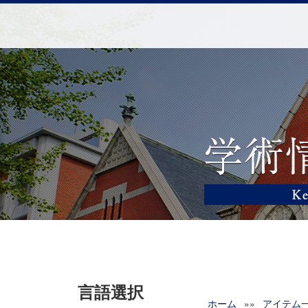
言語選択
ホーム
»»
アイテム