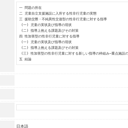
一 問題の所在

二 児童自立支援施設に入所する性非行児童の実態

三 援助交際・不純異性交遊型の性非行児童に対する指導

 (一) 児童の実状及び指導の現状

 (二) 指導上抱える課題及びその対策

四 性加害型の性非行児童に対する指導

 (一) 児童の実状及び指導の現状

 (二) 指導上抱える課題及びその対策

 (三) 性加害型の性非行児童に対する新しい指導の枠組み―重点施設の設置

五 結論
日本語