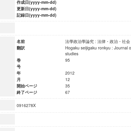
作成日(yyyy-mm-dd)
更新日(yyyy-mm-dd)
記録日(yyyy-mm-dd)
名前
法學政治學論究 : 法律・政治・
翻訳
Hogaku seijigaku ronkyu : Journal of
studies
巻
95
号
年
2012
月
12
開始ページ
35
終了ページ
67
0916278X