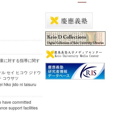
童に対する指導に関す
ケル セイ ヒコウ ジドウ
イチ コウサツ
ei hiko jido ni taisuru
ho have committed
ance support facilities