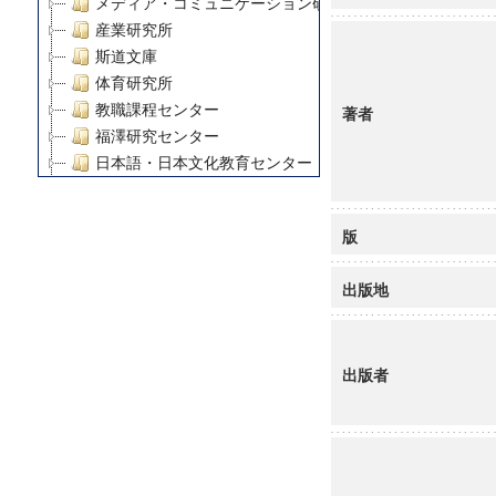
メディア・コミュニケーション研究所
産業研究所
斯道文庫
体育研究所
教職課程センター
著者
福澤研究センター
日本語・日本文化教育センター
アート・センター
外国語教育研究センター
版
デジタルメディア・コンテンツ統合研究センター
グローバルリサーチインスティテュート
出版地
塾内助成報告書
科学研究費補助金研究成果報告書
21世紀COEプログラム
出版者
慶應義塾大学グローバルCOEプログラム市民社会ガバナ
慶應義塾大学グローバルCOEプログラム論理と感性の先
博士課程教育リーディングプログラム「超成熟社会発展
学術雑誌掲載論文等(8)
その他