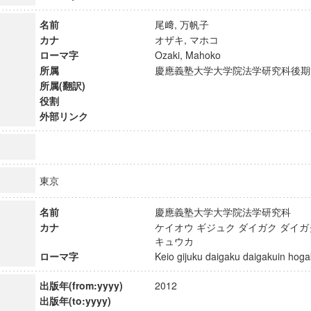
名前
尾﨑, 万帆子
カナ
オザキ, マホコ
ローマ字
Ozaki, Mahoko
所属
慶應義塾大学大学院法学研究科後
所属(翻訳)
役割
外部リンク
東京
名前
慶應義塾大学大学院法学研究科
カナ
ケイオウ ギジュク ダイガク ダイガ
ンス教育研究センター
キュウカ
端的教育研究拠点
ローマ字
Keio gijuku daigaku daigakuin h
のサイエンス」
出版年(from:yyyy)
2012
出版年(to:yyyy)