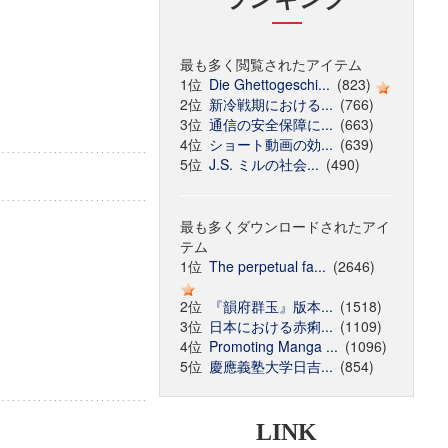
最も多く閲覧されたアイテム
1位
Die Ghettogeschi...
(823)
2位
新冷戦期における...
(766)
3位
通信の安全保障に...
(663)
4位
ショート動画の効...
(639)
5位
J.S. ミルの社会...
(490)
最も多くダウンロードされたアイ
テム
1位
The perpetual fa...
(2646)
2位
『韻府群玉』版本...
(1518)
3位
日本における赤痢...
(1109)
4位
Promoting Manga ...
(1096)
5位
慶應義塾大学日吉...
(854)
LINK