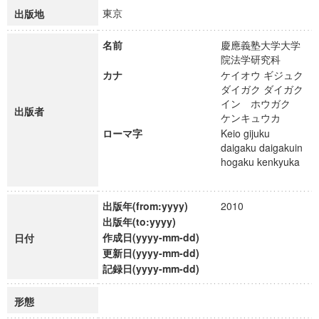
東京
出版地
名前
慶應義塾大学大学
院法学研究科
カナ
ケイオウ ギジュク
ダイガク ダイガク
イン ホウガク
出版者
ケンキュウカ
ローマ字
Keio gijuku
daigaku daigakuin
hogaku kenkyuka
出版年(from:yyyy)
2010
出版年(to:yyyy)
作成日(yyyy-mm-dd)
日付
更新日(yyyy-mm-dd)
記録日(yyyy-mm-dd)
形態