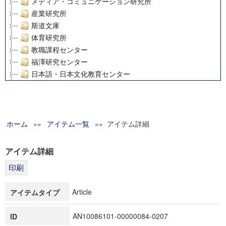
メディア・コミュニケーション研究所
産業研究所
斯道文庫
体育研究所
教職課程センター
福澤研究センター
日本語・日本文化教育センター
アート・センター
外国語教育研究センター
デジタルメディア・コンテンツ統合研究センター
ホーム
»»
グローバルリサーチインスティテュート
アイテム一覧
»» アイテム詳細
塾内助成報告書
科学研究費補助金研究成果報告書
アイテム詳細
21世紀COEプログラム
慶應義塾大学グローバルCOEプログラム市民社会ガバナンス
慶應義塾大学グローバルCOEプログラム論理と感性の先端的
Article
アイテムタイプ
博士課程教育リーディングプログラム「超成熟社会発展のサ
学術雑誌掲載論文等(8)
AN10086101-00000084-0207
ID
その他