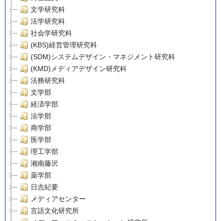
文学研究科
法学研究科
社会学研究科
(KBS)経営管理研究科
(SDM)システムデザイン・マネジメント研究科
(KMD)メディアデザイン研究科
法務研究科
文学部
経済学部
法学部
商学部
医学部
理工学部
湘南藤沢
薬学部
日吉紀要
メディアセンター
言語文化研究所