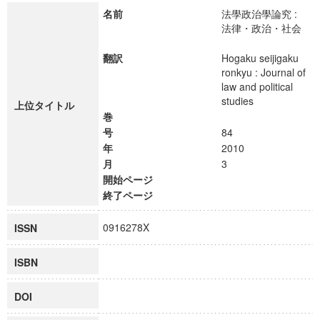
名前
法學政治學論究 :
法律・政治・社会
翻訳
Hogaku seijigaku
ronkyu : Journal of
law and political
studies
上位タイトル
巻
号
84
年
2010
月
3
開始ページ
終了ページ
0916278X
ISSN
ISBN
DOI