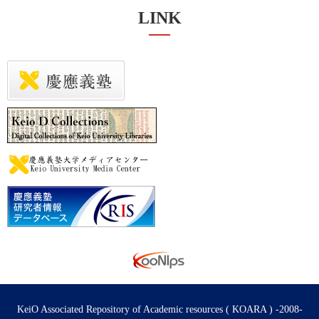
LINK
KeiO Associated Repository of Academic resources ( KOARA ) -2008-