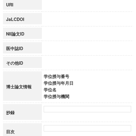
URI
JaLCDOI
NII論文ID
医中誌ID
その他ID
学位授与番号
学位授与年月日
博士論文情報
学位名
学位授与機関
抄録
目次