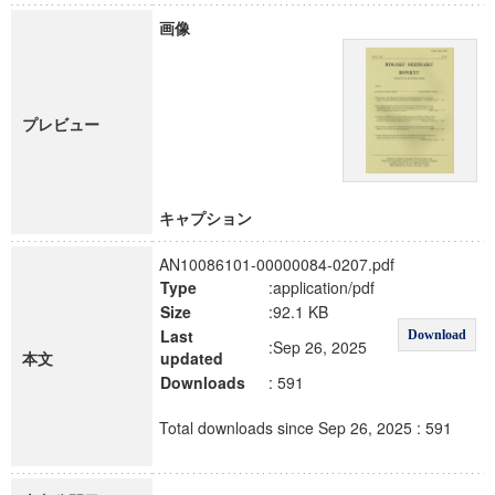
画像
プレビュー
キャプション
AN10086101-00000084-0207.pdf
Type
:application/pdf
Size
:92.1 KB
Last
Download
:Sep 26, 2025
本文
updated
Downloads
: 591
Total downloads since Sep 26, 2025 : 591