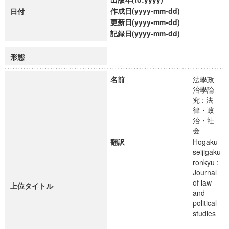
作成日(yyyy-mm-dd)
日付
更新日(yyyy-mm-dd)
記録日(yyyy-mm-dd)
形態
名前
法學政
治學論
究 : 法
律・政
治・社
会
翻訳
Hogaku
seijigaku
ronkyu :
Journal
of law
上位タイトル
and
political
studies