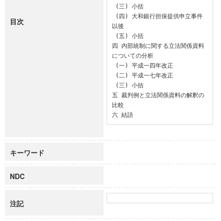
 (三) 小括

 (四) 大和銀行担保提供申立事件
目次
以後

 (五) 小括

四 内部統制に関する立法関係資料
についての分析

 (一) 平成一四年改正

 (二) 平成一七年改正

 (三) 小拮

五 裁判例と立法関係資料の解釈の
比較

六 結語
キーワード
NDC
注記