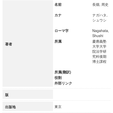
名前
長畑, 周史
カナ
ナガハタ,
シュウシ
ローマ字
Nagahata,
Shushi
所属
慶應義塾
著者
大学大学
院法学研
究科後期
博士課程
所属(翻訳)
役割
外部リンク
版
東京
出版地