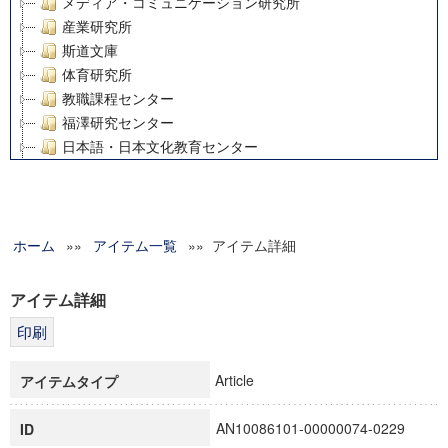
メディア・コミュニケーション研究所
産業研究所
斯道文庫
体育研究所
教職課程センター
福澤研究センター
日本語・日本文化教育センター
アート・センター
外国語教育研究センター
デジタルメディア・コンテンツ統合研究センター
ホーム
»»
グローバルリサーチインスティテュート
アイテム一覧
»» アイテム詳細
塾内助成報告書
科学研究費補助金研究成果報告書
アイテム詳細
21世紀COEプログラム
慶應義塾大学グローバルCOEプログラム市民社会ガバナンス
慶應義塾大学グローバルCOEプログラム論理と感性の先端的
Article
アイテムタイプ
博士課程教育リーディングプログラム「超成熟社会発展のサ
学術雑誌掲載論文等(8)
AN10086101-00000074-0229
ID
その他