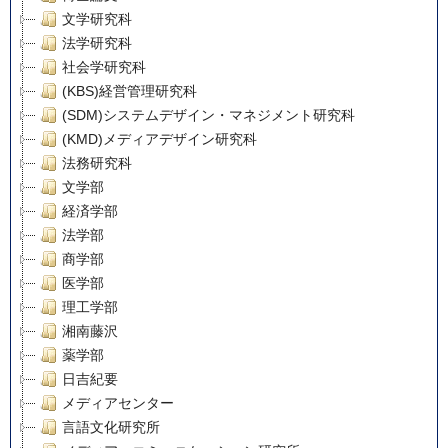
文学研究科
法学研究科
社会学研究科
(KBS)経営管理研究科
(SDM)システムデザイン・マネジメント研究科
(KMD)メディアデザイン研究科
法務研究科
文学部
経済学部
法学部
商学部
医学部
理工学部
湘南藤沢
薬学部
日吉紀要
メディアセンター
言語文化研究所