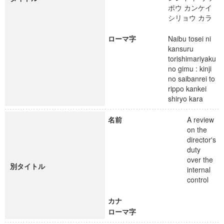
ポウ カンケイ
シリョウ カラ
ローマ字
Naibu tosei ni
kansuru
torishimariyaku
no gimu : kinji
no saibanrei to
rippo kankei
shiryo kara
名前
A review
on the
director's
duty
over the
別タイトル
internal
control
カナ
ローマ字