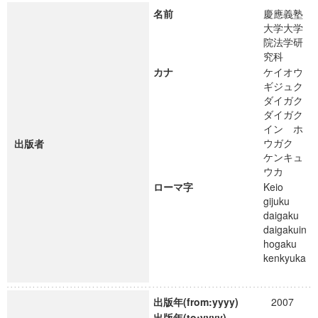
名前
慶應義塾
大学大学
院法学研
究科
カナ
ケイオウ
ギジュク
ダイガク
ダイガク
イン ホ
ウガク
出版者
ケンキュ
ウカ
ローマ字
Keio
gijuku
daigaku
daigakuin
hogaku
kenkyuka
出版年(from:yyyy)
2007
出版年(to:yyyy)