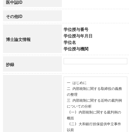
医中誌ID
その他ID
学位授与番号
学位授与年月日
博士論文情報
学位名
学位授与機関
抄録
一 はじめに

二 内部統制に関する取締役の義務
の整理

三 内部統制に関する近時の裁判例
についての分析

 (一) 内部統制に関する裁判例の
概括

 (二) 大和銀行担保提供申立事件
以前
