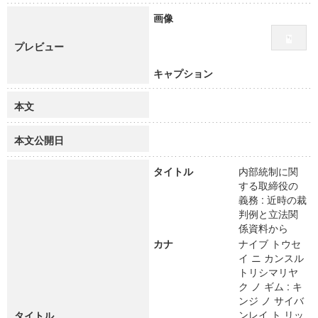
画像
プレビュー
キャプション
本文
本文公開日
タイトル
内部統制に関
する取締役の
義務 : 近時の裁
判例と立法関
係資料から
カナ
ナイブ トウセ
イ ニ カンスル
トリシマリヤ
ク ノ ギム : キ
ンジ ノ サイバ
ンレイ ト リッ
タイトル