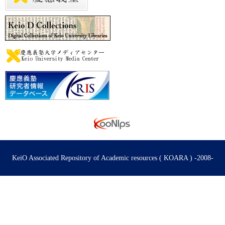
KeiO Associated Repository of Academic resources ( KOARA ) -2008-