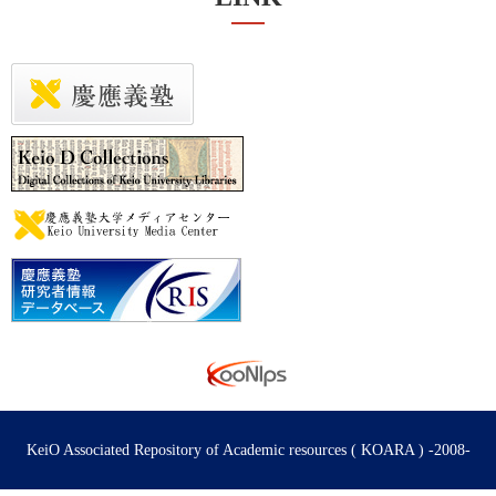
KeiO Associated Repository of Academic resources ( KOARA ) -2008-