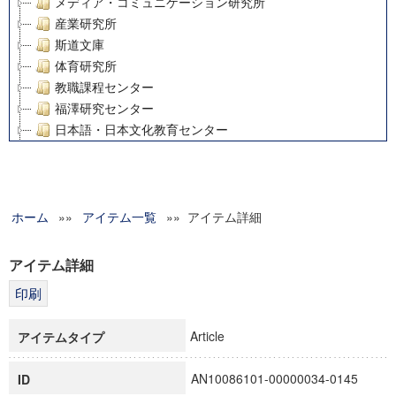
メディア・コミュニケーション研究所
産業研究所
斯道文庫
体育研究所
教職課程センター
福澤研究センター
日本語・日本文化教育センター
アート・センター
外国語教育研究センター
デジタルメディア・コンテンツ統合研究センター
ホーム
»»
グローバルリサーチインスティテュート
アイテム一覧
»» アイテム詳細
塾内助成報告書
科学研究費補助金研究成果報告書
アイテム詳細
21世紀COEプログラム
慶應義塾大学グローバルCOEプログラム市民社会ガバナンス
慶應義塾大学グローバルCOEプログラム論理と感性の先端的
Article
アイテムタイプ
博士課程教育リーディングプログラム「超成熟社会発展のサ
学術雑誌掲載論文等(8)
AN10086101-00000034-0145
ID
その他