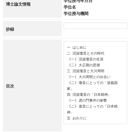
学位授与年月日
博士論文情報
学位名
学位授与機関
抄録
一 はじめに

二 沼波瓊音とその時代

 (一) 沼波瓊音の生涯

 (二) 大正期の思潮

三 沼波瓊音と大川周明

 (一) 大川周明との出合い

 (二) 瓊音にとっての「道義国
目次
家」

四 沼波瓊音の「日本精神」

 (一) 虎の門事件の衝撃

 (二) 遣音にとっての「日本精
神」

五 おわりに