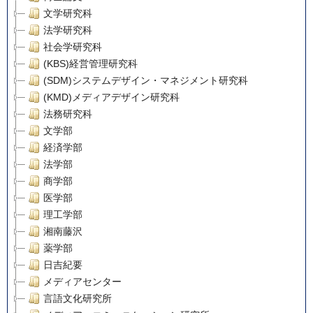
文学研究科
法学研究科
社会学研究科
(KBS)経営管理研究科
(SDM)システムデザイン・マネジメント研究科
(KMD)メディアデザイン研究科
法務研究科
文学部
経済学部
法学部
商学部
医学部
理工学部
湘南藤沢
薬学部
日吉紀要
メディアセンター
言語文化研究所