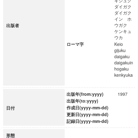
ギジュク
ダイガク
ダイガク
イン ホ
ウガク
出版者
ケンキュ
ウカ
ローマ字
Keio
gijuku
daigaku
daigakuin
hogaku
kenkyuka
出版年(from:yyyy)
1997
出版年(to:yyyy)
作成日(yyyy-mm-dd)
日付
更新日(yyyy-mm-dd)
記録日(yyyy-mm-dd)
形態