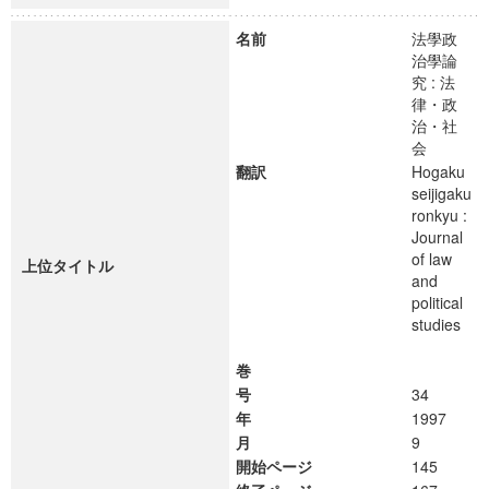
名前
法學政
治學論
究 : 法
律・政
治・社
会
翻訳
Hogaku
seijigaku
ronkyu :
Journal
of law
上位タイトル
and
political
studies
巻
号
34
年
1997
月
9
開始ページ
145