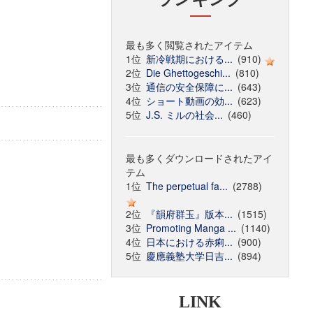
最も多く閲覧されたアイテム
1位
新冷戦期における...
(910)
2位
Die Ghettogeschi...
(810)
3位
通信の安全保障に...
(643)
4位
ショート動画の効...
(623)
5位
J.S. ミルの社会...
(460)
最も多くダウンロードされたアイ
テム
1位
The perpetual fa...
(2788)
2位
『韻府群玉』版本...
(1515)
3位
Promoting Manga ...
(1140)
4位
日本における赤痢...
(900)
5位
慶應義塾大学日吉...
(894)
LINK