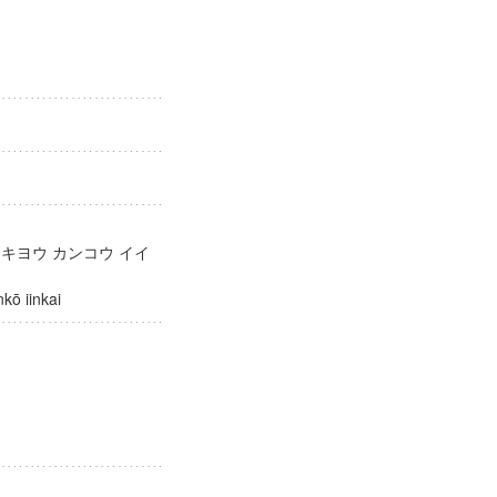
会
 キヨウ カンコウ イイ
kankō iinkai