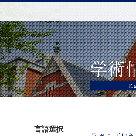
言語選択
ホーム
»»
アイテム