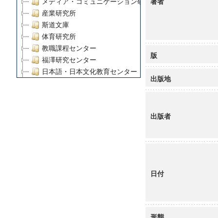
著者
メディア・コミュニケーション研究所
産業研究所
斯道文庫
体育研究所
教職課程センター
版
福澤研究センター
日本語・日本文化教育センター
出版地
アート・センター
外国語教育研究センター
デジタルメディア・コンテンツ統合研究センター
出版者
グローバルリサーチインスティテュート
塾内助成報告書
科学研究費補助金研究成果報告書
21世紀COEプログラム
慶應義塾大学グローバルCOEプログラム市民社会ガバナ
日付
慶應義塾大学グローバルCOEプログラム論理と感性の先
博士課程教育リーディングプログラム「超成熟社会発展
学術雑誌掲載論文等(8)
その他
形態