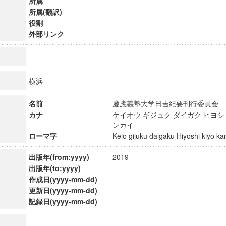
所属
所属(翻訳)
役割
外部リンク
横浜
名前
慶應義塾大学日吉紀要刊行委員
カナ
ケイオウ ギジュク ダイガク ヒヨシ
ンカイ
ローマ字
Keiō gijuku daigaku Hiyoshi kiyō 
出版年(from:yyyy)
2019
出版年(to:yyyy)
ンス教育研究センター
作成日(yyyy-mm-dd)
端的教育研究拠点
更新日(yyyy-mm-dd)
のサイエンス」
記録日(yyyy-mm-dd)