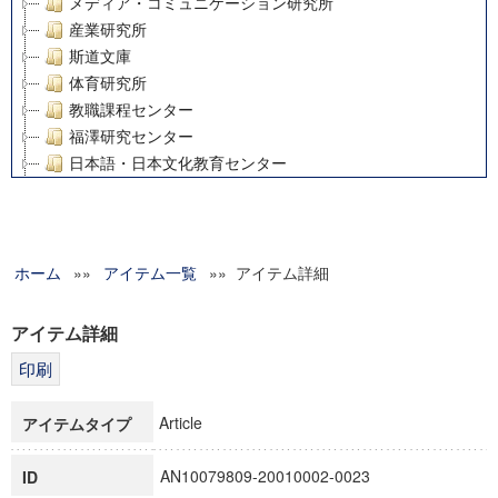
メディア・コミュニケーション研究所
産業研究所
斯道文庫
体育研究所
教職課程センター
福澤研究センター
日本語・日本文化教育センター
アート・センター
外国語教育研究センター
デジタルメディア・コンテンツ統合研究センター
ホーム
»»
グローバルリサーチインスティテュート
アイテム一覧
»» アイテム詳細
塾内助成報告書
科学研究費補助金研究成果報告書
アイテム詳細
21世紀COEプログラム
慶應義塾大学グローバルCOEプログラム市民社会ガバナンス
慶應義塾大学グローバルCOEプログラム論理と感性の先端的
Article
アイテムタイプ
博士課程教育リーディングプログラム「超成熟社会発展のサ
学術雑誌掲載論文等(8)
AN10079809-20010002-0023
ID
その他