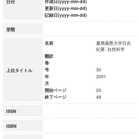
作成日(yyyy-mm-dd)
日付
更新日(yyyy-mm-dd)
記録日(yyyy-mm-dd)
形態
名前
慶應義塾大学日吉
紀要. 自然科学
翻訳
巻
号
30
上位タイトル
年
2001
月
開始ページ
23
終了ページ
48
ISSN
ISBN