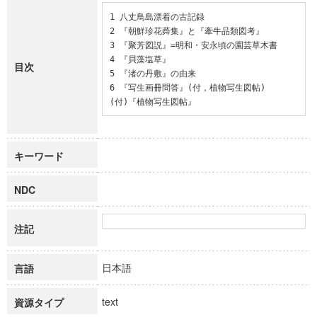
1 八丈鳥島漂着の古記録

2 『朝鮮珍花蕣集』と『牽牛品類図考』

3 『聚芳図説』=明和・安永頃の園芸草木書

4 『貝藻塩草』

目次
5 『渚の丹敷』の由来

6 『写生画冊問答』(付，植物写生図帖)

(付)『植物写生図帖』
キーワード
NDC
注記
日本語
言語
text
資源タイプ