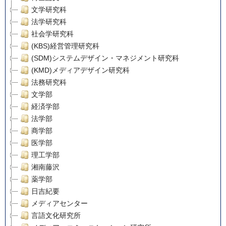
文学研究科
法学研究科
社会学研究科
(KBS)経営管理研究科
(SDM)システムデザイン・マネジメント研究科
(KMD)メディアデザイン研究科
法務研究科
文学部
経済学部
法学部
商学部
医学部
理工学部
湘南藤沢
薬学部
日吉紀要
メディアセンター
言語文化研究所