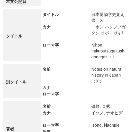
本文公開日
タイトル
日本博物学史覚え
書 Ⅺ
カナ
ニホン ハクブツガ
クシ オボエガキ11
タイトル
ローマ字
Nihon
hakubutsugakushi
oboegaki 11
名前
Notes on natural
history in Japan
（Ⅺ）
別タイトル
カナ
ローマ字
名前
磯野, 直秀
カナ
イソノ, ナオヒデ
ローマ字
Isono, Naohide
著者
所属