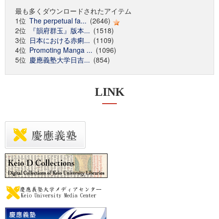
最も多くダウンロードされたアイテム
1位
The perpetual fa...
(2646)
2位
『韻府群玉』版本...
(1518)
3位
日本における赤痢...
(1109)
4位
Promoting Manga ...
(1096)
5位
慶應義塾大学日吉...
(854)
LINK