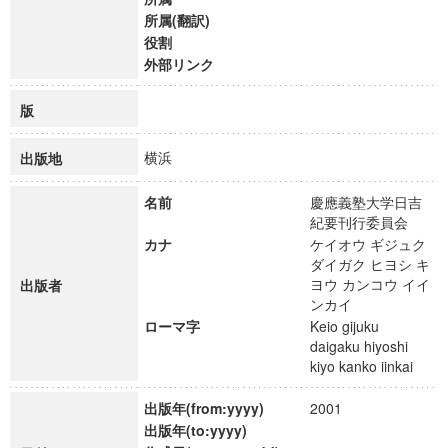
所属(翻訳)
役割
外部リンク
版
横浜
出版地
名前
慶應義塾大学日吉
紀要刊行委員会
カナ
ケイオウ ギジュク
ダイガク ヒヨシ キ
ヨウ カンコウ イイ
出版者
ンカイ
ローマ字
Keio gijuku
daigaku hiyoshi
kiyo kanko iinkai
出版年(from:yyyy)
2001
出版年(to:yyyy)