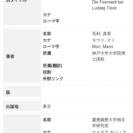
Die Feenwelt bei
Ludwig Tieck
カナ
ローマ字
名前
毛利, 真実
カナ
モウリ, マミ
ローマ字
Mori, Mami
所属
神戸大学大学院博
著者
士課程
所属(翻訳)
役割
外部リンク
版
東京
出版地
名前
慶應義塾大学独文
学研究室
カナ
ケイオウ ギジュク