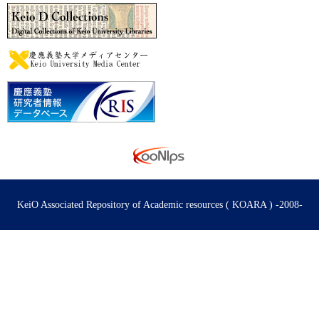
KeiO Associated Repository of Academic resources ( KOARA ) -2008-