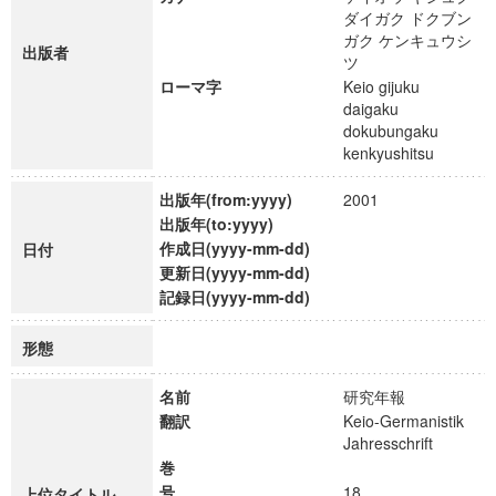
ダイガク ドクブン
ガク ケンキュウシ
出版者
ツ
ローマ字
Keio gijuku
daigaku
dokubungaku
kenkyushitsu
出版年(from:yyyy)
2001
出版年(to:yyyy)
作成日(yyyy-mm-dd)
日付
更新日(yyyy-mm-dd)
記録日(yyyy-mm-dd)
形態
名前
研究年報
翻訳
Keio-Germanistik
Jahresschrift
巻
号
18
上位タイトル