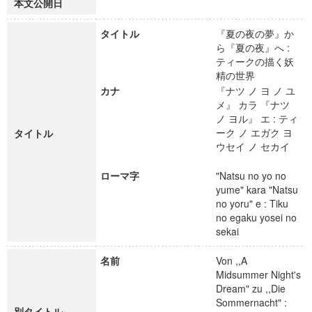
本文公開日
タイトル
『夏の夜の夢』か
ら『夏の夜』へ :
ティークの描く妖
精の世界
カナ
『ナツ ノ ヨ ノ ユ
メ』 カラ 『ナツ
ノ ヨル』 エ : ティ
ーク ノ エガク ヨ
タイトル
ウセイ ノ セカイ
ローマ字
"Natsu no yo no
yume" kara "Natsu
no yoru" e : Tiku
no egaku yosei no
sekai
名前
Von ,,A
Midsummer Night's
Dream" zu ,,Die
Sommernacht" :
別タイトル