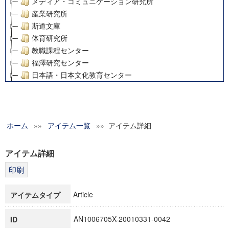
メディア・コミュニケーション研究所
産業研究所
斯道文庫
体育研究所
教職課程センター
福澤研究センター
日本語・日本文化教育センター
アート・センター
外国語教育研究センター
デジタルメディア・コンテンツ統合研究センター
ホーム
»»
グローバルリサーチインスティテュート
アイテム一覧
»» アイテム詳細
塾内助成報告書
科学研究費補助金研究成果報告書
アイテム詳細
21世紀COEプログラム
慶應義塾大学グローバルCOEプログラム市民社会ガバナンス
慶應義塾大学グローバルCOEプログラム論理と感性の先端的
Article
アイテムタイプ
博士課程教育リーディングプログラム「超成熟社会発展のサ
学術雑誌掲載論文等(8)
AN1006705X-20010331-0042
ID
その他