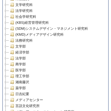
文学研究科
法学研究科
社会学研究科
(KBS)経営管理研究科
(SDM)システムデザイン・マネジメント研究科
(KMD)メディアデザイン研究科
法務研究科
文学部
経済学部
法学部
商学部
医学部
理工学部
湘南藤沢
薬学部
日吉紀要
メディアセンター
言語文化研究所