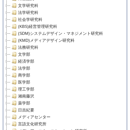
文学研究科
法学研究科
社会学研究科
(KBS)経営管理研究科
(SDM)システムデザイン・マネジメント研究科
(KMD)メディアデザイン研究科
法務研究科
文学部
経済学部
法学部
商学部
医学部
理工学部
湘南藤沢
薬学部
日吉紀要
メディアセンター
言語文化研究所