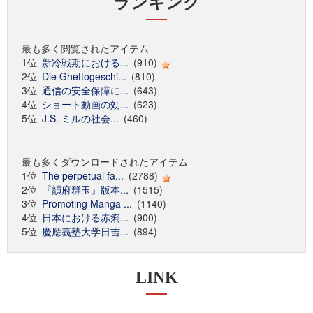
ランキング
最も多く閲覧されたアイテム
1位
新冷戦期における...
(910)
2位
Die Ghettogeschi...
(810)
3位
通信の安全保障に...
(643)
4位
ショート動画の効...
(623)
5位
J.S. ミルの社会...
(460)
最も多くダウンロードされたアイテム
1位
The perpetual fa...
(2788)
2位
『韻府群玉』版本...
(1515)
3位
Promoting Manga ...
(1140)
4位
日本における赤痢...
(900)
5位
慶應義塾大学日吉...
(894)
LINK