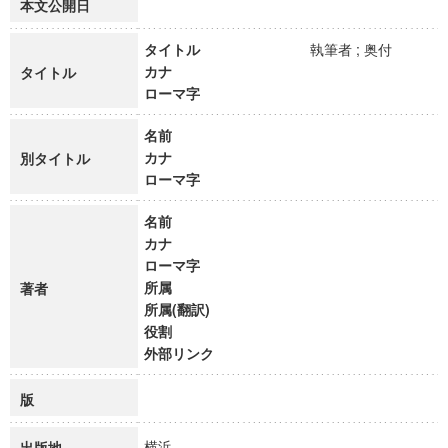
本文公開日
タイトル
執筆者 ; 奥付
カナ
タイトル
ローマ字
名前
カナ
別タイトル
ローマ字
名前
カナ
ローマ字
所属
著者
所属(翻訳)
役割
外部リンク
版
横浜
出版地