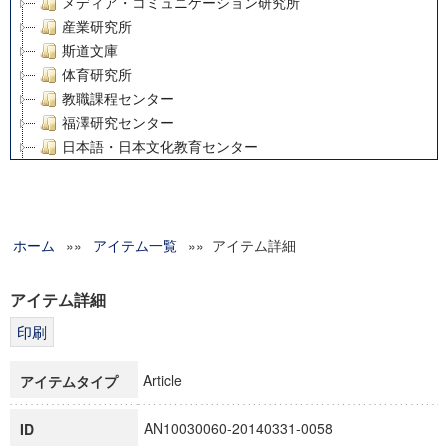
メディア・コミュニケーション研究所
産業研究所
斯道文庫
体育研究所
教職課程センター
福澤研究センター
日本語・日本文化教育センター
アート・センター
外国語教育研究センター
デジタルメディア・コンテンツ統合研究センター
ホーム
»»
グローバルリサーチインスティテュート
アイテム一覧
»» アイテム詳細
塾内助成報告書
科学研究費補助金研究成果報告書
アイテム詳細
21世紀COEプログラム
慶應義塾大学グローバルCOEプログラム市民社会ガバナンス
慶應義塾大学グローバルCOEプログラム論理と感性の先端的
Article
アイテムタイプ
博士課程教育リーディングプログラム「超成熟社会発展のサ
学術雑誌掲載論文等(8)
AN10030060-20140331-0058
ID
その他