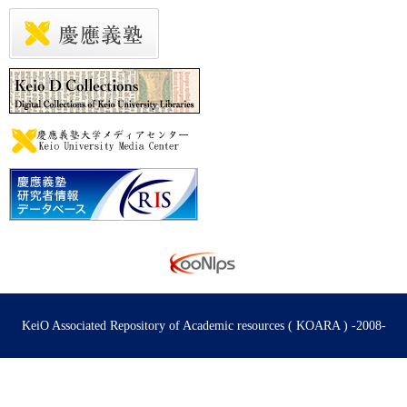
KeiO Associated Repository of Academic resources ( KOARA ) -2008-