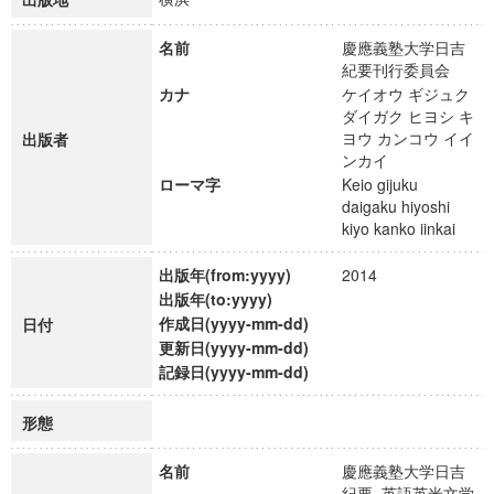
名前
慶應義塾大学日吉
紀要刊行委員会
カナ
ケイオウ ギジュク
ダイガク ヒヨシ キ
ヨウ カンコウ イイ
出版者
ンカイ
ローマ字
Keio gijuku
daigaku hiyoshi
kiyo kanko iinkai
出版年(from:yyyy)
2014
出版年(to:yyyy)
作成日(yyyy-mm-dd)
日付
更新日(yyyy-mm-dd)
記録日(yyyy-mm-dd)
形態
名前
慶應義塾大学日吉
紀要. 英語英米文学