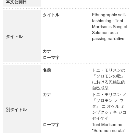
本文公開日
タイトル
Ethnographic self-
fashioning : Toni
Morrison's Song of
Solomon as a
タイトル
passing narrative
カナ
ローマ字
名前
トニ・モリスンの
『ソロモンの歌』
における民族誌的
自己成型
カナ
トニ・モリスン ノ
『ソロモン ノ ウ
タ』 ニ オケル ミ
別タイトル
ンゾクシテキ ジコ
セイケイ
ローマ字
Toni Morison no
"Soromon no uta"