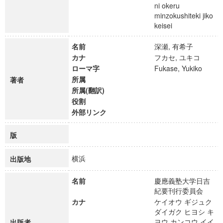
ni okeru
minzokushiteki jiko
keisei
名前
深瀬, 有希子
カナ
フカセ, ユキコ
ローマ字
Fukase, Yukiko
所属
著者
所属(翻訳)
役割
外部リンク
版
横浜
出版地
名前
慶應義塾大学日吉
紀要刊行委員会
カナ
ケイオウ ギジュク
ダイガク ヒヨシ キ
ヨウ カンコウ イイ
出版者