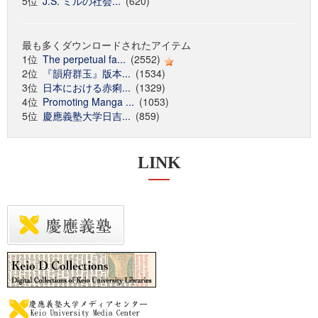
5位
J.S. ミルの社会...
(620)
最も多くダウンロードされたアイテム
1位
The perpetual fa...
(2552)
2位
『韻府群玉』版本...
(1534)
3位
日本における赤痢...
(1329)
4位
Promoting Manga ...
(1053)
5位
慶應義塾大学日吉...
(859)
LINK