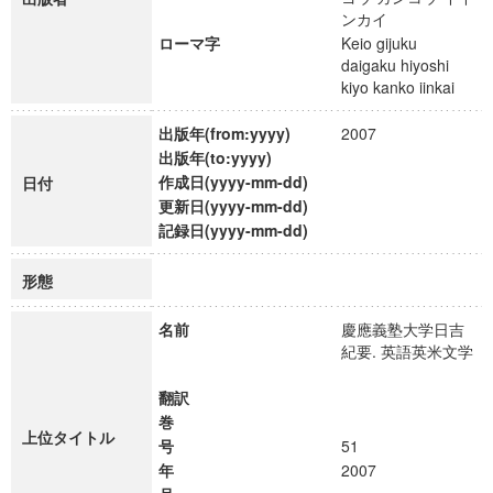
ンカイ
ローマ字
Keio gijuku
daigaku hiyoshi
kiyo kanko iinkai
出版年(from:yyyy)
2007
出版年(to:yyyy)
作成日(yyyy-mm-dd)
日付
更新日(yyyy-mm-dd)
記録日(yyyy-mm-dd)
形態
名前
慶應義塾大学日吉
紀要. 英語英米文学
翻訳
巻
上位タイトル
号
51
年
2007