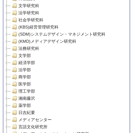
文学研究科
法学研究科
社会学研究科
(KBS)経営管理研究科
(SDM)システムデザイン・マネジメント研究科
(KMD)メディアデザイン研究科
法務研究科
文学部
経済学部
法学部
商学部
医学部
理工学部
湘南藤沢
薬学部
日吉紀要
メディアセンター
言語文化研究所