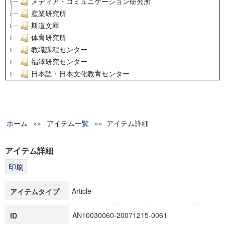
メディア・コミュニケーション研究所
産業研究所
斯道文庫
体育研究所
教職課程センター
福澤研究センター
日本語・日本文化教育センター
アート・センター
外国語教育研究センター
デジタルメディア・コンテンツ統合研究センター
ホーム
»»
グローバルリサーチインスティテュート
アイテム一覧
»» アイテム詳細
塾内助成報告書
科学研究費補助金研究成果報告書
アイテム詳細
21世紀COEプログラム
慶應義塾大学グローバルCOEプログラム市民社会ガバナンス
慶應義塾大学グローバルCOEプログラム論理と感性の先端的
Article
アイテムタイプ
博士課程教育リーディングプログラム「超成熟社会発展のサ
学術雑誌掲載論文等(8)
AN10030060-20071215-0061
ID
その他