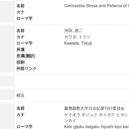
名前
Contrastive Stress and Patterns o
カナ
ローマ字
名前
河田, 徳二
カナ
カワダ, トクジ
ローマ字
Kawada, Tokuji
所属
所属(翻訳)
役割
外部リンク
横浜
名前
慶應義塾大学日吉紀要刊行委員
カナ
ケイオウ ギジュク ダイガク ヒヨシ
ンカイ
ローマ字
Keio gijuku daigaku hiyoshi kiyo k