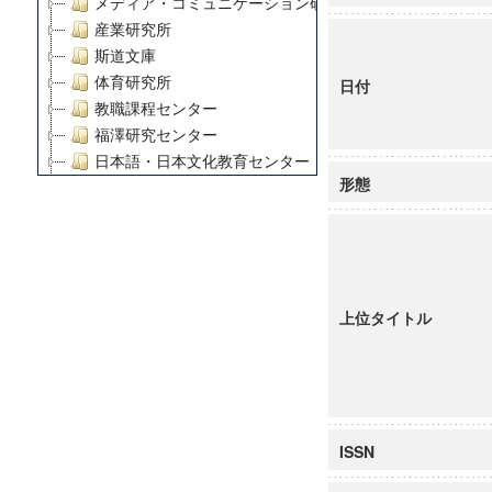
メディア・コミュニケーション研究所
産業研究所
斯道文庫
体育研究所
日付
教職課程センター
福澤研究センター
日本語・日本文化教育センター
形態
アート・センター
外国語教育研究センター
デジタルメディア・コンテンツ統合研究センター
グローバルリサーチインスティテュート
塾内助成報告書
上位タイトル
科学研究費補助金研究成果報告書
21世紀COEプログラム
慶應義塾大学グローバルCOEプログラム市民社会ガバナ
慶應義塾大学グローバルCOEプログラム論理と感性の先
博士課程教育リーディングプログラム「超成熟社会発展
ISSN
学術雑誌掲載論文等(8)
その他