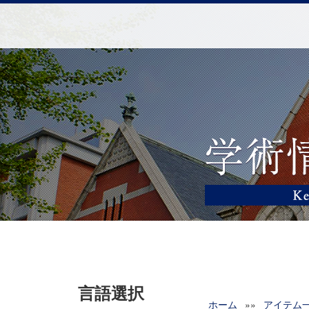
言語選択
ホーム
»»
アイテム