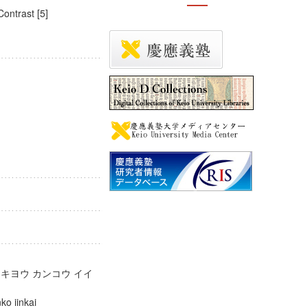
f Contrast [5]
会
 キヨウ カンコウ イイ
anko iinkai