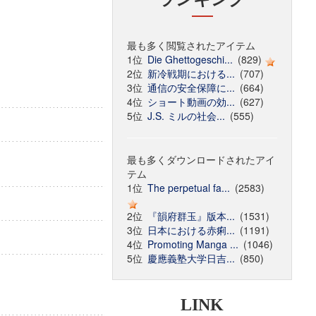
最も多く閲覧されたアイテム
1位
Die Ghettogeschi...
(829)
2位
新冷戦期における...
(707)
3位
通信の安全保障に...
(664)
4位
ショート動画の効...
(627)
5位
J.S. ミルの社会...
(555)
最も多くダウンロードされたアイ
テム
1位
The perpetual fa...
(2583)
2位
『韻府群玉』版本...
(1531)
3位
日本における赤痢...
(1191)
4位
Promoting Manga ...
(1046)
5位
慶應義塾大学日吉...
(850)
LINK