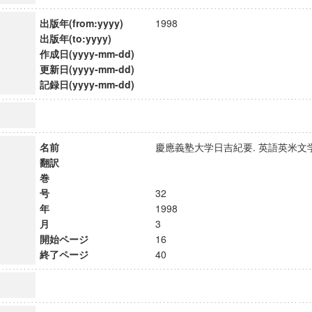
出版年(from:yyyy)
1998
出版年(to:yyyy)
作成日(yyyy-mm-dd)
更新日(yyyy-mm-dd)
記録日(yyyy-mm-dd)
名前
慶應義塾大学日吉紀要. 英語英米
翻訳
巻
号
32
年
1998
月
3
ンス教育研究センター
開始ページ
16
端的教育研究拠点
終了ページ
40
のサイエンス」