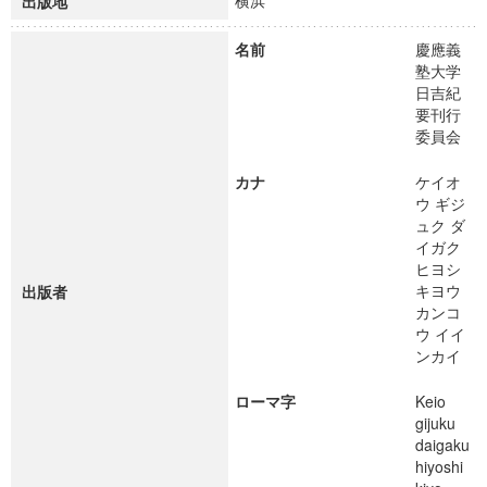
横浜
出版地
名前
慶應義
塾大学
日吉紀
要刊行
委員会
カナ
ケイオ
ウ ギジ
ュク ダ
イガク
ヒヨシ
キヨウ
出版者
カンコ
ウ イイ
ンカイ
ローマ字
Keio
gijuku
daigaku
hiyoshi