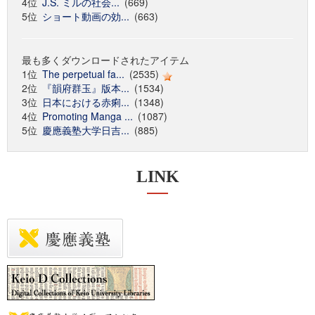
4位
J.S. ミルの社会...
(669)
5位
ショート動画の効...
(663)
最も多くダウンロードされたアイテム
1位
The perpetual fa...
(2535)
2位
『韻府群玉』版本...
(1534)
3位
日本における赤痢...
(1348)
4位
Promoting Manga ...
(1087)
5位
慶應義塾大学日吉...
(885)
LINK