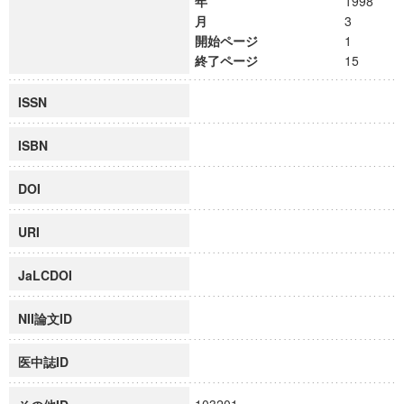
年
1998
月
3
開始ページ
1
終了ページ
15
ISSN
ISBN
DOI
URI
JaLCDOI
NII論文ID
医中誌ID