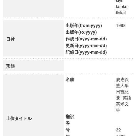
kiyo
kanko
iinkai
出版年(from:yyyy)
1998
出版年(to:yyyy)
作成日(yyyy-mm-dd)
日付
更新日(yyyy-mm-dd)
記録日(yyyy-mm-dd)
形態
名前
慶應義
塾大学
日吉紀
要. 英語
英米文
学
翻訳
上位タイトル
巻
号
32