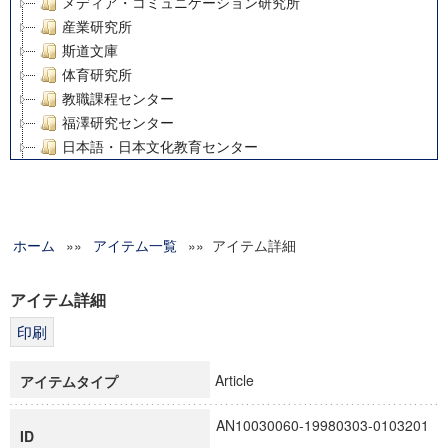
メディア・コミュニケーション研究所
産業研究所
斯道文庫
体育研究所
教職課程センター
福澤研究センター
日本語・日本文化教育センター
アート・センター
外国語教育研究センター
デジタルメディア・コンテンツ統合研究センター
ホーム
»»
グローバルリサーチインスティテュート
アイテム一覧
»» アイテム詳細
塾内助成報告書
科学研究費補助金研究成果報告書
アイテム詳細
21世紀COEプログラム
慶應義塾大学グローバルCOEプログラム市民社会ガバナンス
慶應義塾大学グローバルCOEプログラム論理と感性の先端的
Article
アイテムタイプ
博士課程教育リーディングプログラム「超成熟社会発展のサ
学術雑誌掲載論文等(8)
AN10030060-19980303-0103201
ID
その他