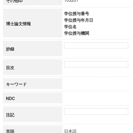
103201
その他ID
学位授与番号
学位授与年月日
博士論文情報
学位名
学位授与機関
抄録
目次
キーワード
NDC
注記
日本語
言語