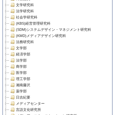
文学研究科
法学研究科
社会学研究科
(KBS)経営管理研究科
(SDM)システムデザイン・マネジメント研究科
(KMD)メディアデザイン研究科
法務研究科
文学部
経済学部
法学部
商学部
医学部
理工学部
湘南藤沢
薬学部
日吉紀要
メディアセンター
言語文化研究所