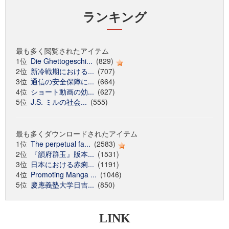
ランキング
最も多く閲覧されたアイテム
1位
Die Ghettogeschi...
(829)
2位
新冷戦期における...
(707)
3位
通信の安全保障に...
(664)
4位
ショート動画の効...
(627)
5位
J.S. ミルの社会...
(555)
最も多くダウンロードされたアイテム
1位
The perpetual fa...
(2583)
2位
『韻府群玉』版本...
(1531)
3位
日本における赤痢...
(1191)
4位
Promoting Manga ...
(1046)
5位
慶應義塾大学日吉...
(850)
LINK