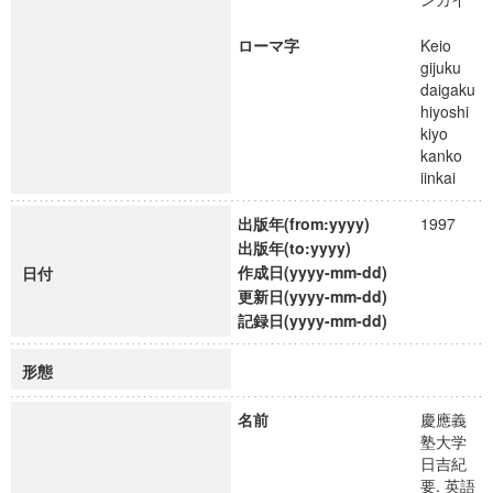
ローマ字
Keio
gijuku
daigaku
hiyoshi
kiyo
kanko
iinkai
出版年(from:yyyy)
1997
出版年(to:yyyy)
作成日(yyyy-mm-dd)
日付
更新日(yyyy-mm-dd)
記録日(yyyy-mm-dd)
形態
名前
慶應義
塾大学
日吉紀
要. 英語