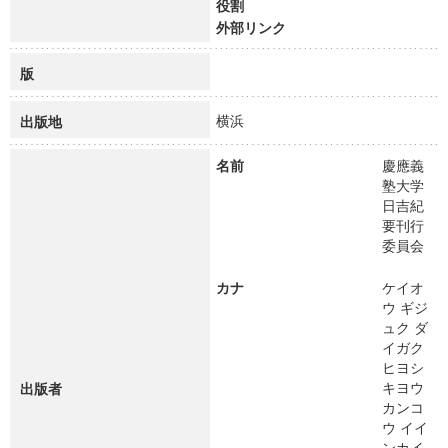
役割
外部リンク
版
横浜
出版地
名前
慶應義
塾大学
日吉紀
要刊行
委員会
カナ
ケイオ
ウ ギジ
ュク ダ
イガク
ヒヨシ
キヨウ
出版者
カンコ
ウ イイ
ンカイ