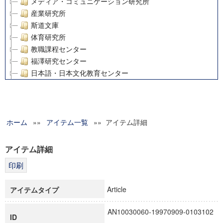
メディア・コミュニケーション研究所
産業研究所
斯道文庫
体育研究所
教職課程センター
福澤研究センター
日本語・日本文化教育センター
アート・センター
外国語教育研究センター
デジタルメディア・コンテンツ統合研究センター
ホーム
»»
グローバルリサーチインスティテュート
アイテム一覧
»» アイテム詳細
塾内助成報告書
科学研究費補助金研究成果報告書
アイテム詳細
21世紀COEプログラム
慶應義塾大学グローバルCOEプログラム市民社会ガバナンス
慶應義塾大学グローバルCOEプログラム論理と感性の先端的
Article
アイテムタイプ
博士課程教育リーディングプログラム「超成熟社会発展のサ
学術雑誌掲載論文等(8)
AN10030060-19970909-0103102
ID
その他