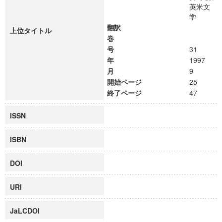
英米文
学
翻訳
上位タイトル
巻
号
31
年
1997
月
9
開始ページ
25
終了ページ
47
ISSN
ISBN
DOI
URI
JaLCDOI