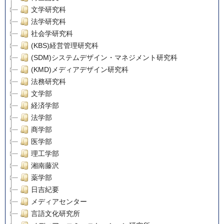
文学研究科
法学研究科
社会学研究科
(KBS)経営管理研究科
(SDM)システムデザイン・マネジメント研究科
(KMD)メディアデザイン研究科
法務研究科
文学部
経済学部
法学部
商学部
医学部
理工学部
湘南藤沢
薬学部
日吉紀要
メディアセンター
言語文化研究所