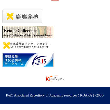
KeiO Associated Repository of Academic resources ( KOARA ) -2008-