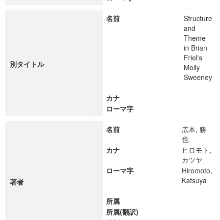
名前
Structure
and
Theme
in Brian
Friel's
別タイトル
Molly
Sweeney
カナ
ローマ字
名前
広本, 勝
也
カナ
ヒロモト,
カツヤ
ローマ字
Hiromoto,
Katsuya
著者
所属
所属(翻訳)