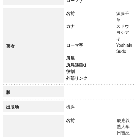
ローマ字
名前
須藤壬
章
カナ
スドウ
ヨシア
キ
ローマ字
Yoshiaki
著者
Sudo
所属
所属(翻訳)
役割
外部リンク
版
横浜
出版地
名前
慶應義
塾大学
日吉紀