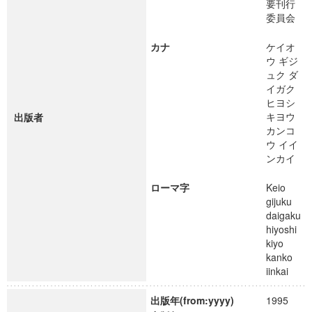
要刊行
委員会
カナ
ケイオ
ウ ギジ
ュク ダ
イガク
ヒヨシ
キヨウ
出版者
カンコ
ウ イイ
ンカイ
ローマ字
Keio
gijuku
daigaku
hiyoshi
kiyo
kanko
iinkai
出版年(from:yyyy)
1995