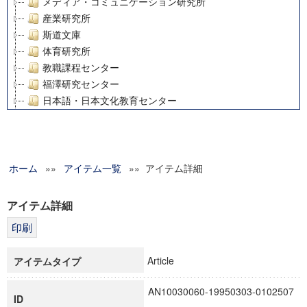
メディア・コミュニケーション研究所
産業研究所
斯道文庫
体育研究所
教職課程センター
福澤研究センター
日本語・日本文化教育センター
アート・センター
外国語教育研究センター
デジタルメディア・コンテンツ統合研究センター
ホーム
»»
グローバルリサーチインスティテュート
アイテム一覧
»» アイテム詳細
塾内助成報告書
科学研究費補助金研究成果報告書
アイテム詳細
21世紀COEプログラム
慶應義塾大学グローバルCOEプログラム市民社会ガバナンス
慶應義塾大学グローバルCOEプログラム論理と感性の先端的
Article
アイテムタイプ
博士課程教育リーディングプログラム「超成熟社会発展のサ
学術雑誌掲載論文等(8)
AN10030060-19950303-0102507
ID
その他