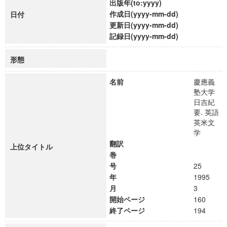
出版年(to:yyyy)
作成日(yyyy-mm-dd)
日付
更新日(yyyy-mm-dd)
記録日(yyyy-mm-dd)
形態
名前
慶應義
塾大学
日吉紀
要. 英語
英米文
学
翻訳
上位タイトル
巻
号
25
年
1995
月
3
開始ページ
160
終了ページ
194