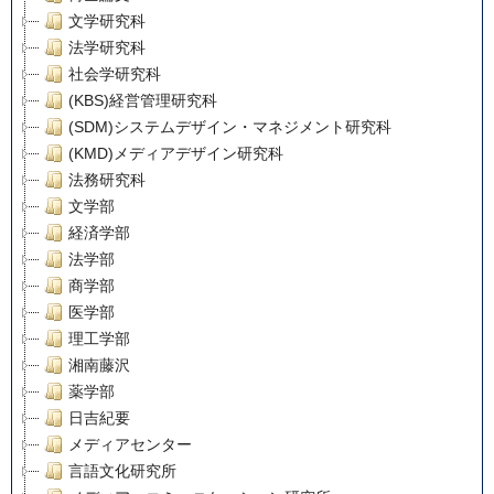
文学研究科
法学研究科
社会学研究科
(KBS)経営管理研究科
(SDM)システムデザイン・マネジメント研究科
(KMD)メディアデザイン研究科
法務研究科
文学部
経済学部
法学部
商学部
医学部
理工学部
湘南藤沢
薬学部
日吉紀要
メディアセンター
言語文化研究所