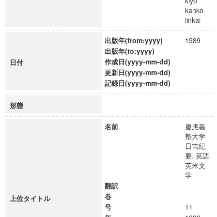
kiyo
kanko
iinkai
出版年(from:yyyy)
1989
出版年(to:yyyy)
作成日(yyyy-mm-dd)
日付
更新日(yyyy-mm-dd)
記録日(yyyy-mm-dd)
形態
名前
慶應義
塾大学
日吉紀
要. 英語
英米文
学
翻訳
巻
上位タイトル
号
11