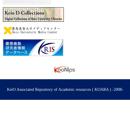
KeiO Associated Repository of Academic resources ( KOARA ) -2008-