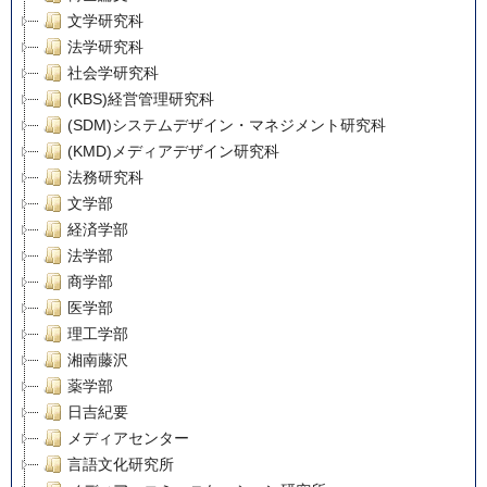
文学研究科
法学研究科
社会学研究科
(KBS)経営管理研究科
(SDM)システムデザイン・マネジメント研究科
(KMD)メディアデザイン研究科
法務研究科
文学部
経済学部
法学部
商学部
医学部
理工学部
湘南藤沢
薬学部
日吉紀要
メディアセンター
言語文化研究所