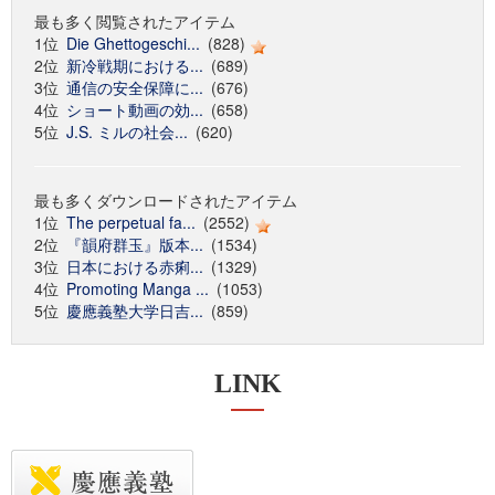
最も多く閲覧されたアイテム
1位
Die Ghettogeschi...
(828)
2位
新冷戦期における...
(689)
3位
通信の安全保障に...
(676)
4位
ショート動画の効...
(658)
5位
J.S. ミルの社会...
(620)
最も多くダウンロードされたアイテム
1位
The perpetual fa...
(2552)
2位
『韻府群玉』版本...
(1534)
3位
日本における赤痢...
(1329)
4位
Promoting Manga ...
(1053)
5位
慶應義塾大学日吉...
(859)
LINK