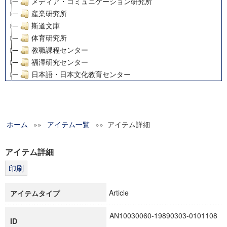
メディア・コミュニケーション研究所
産業研究所
斯道文庫
体育研究所
教職課程センター
福澤研究センター
日本語・日本文化教育センター
アート・センター
外国語教育研究センター
デジタルメディア・コンテンツ統合研究センター
ホーム
»»
グローバルリサーチインスティテュート
アイテム一覧
»» アイテム詳細
塾内助成報告書
科学研究費補助金研究成果報告書
アイテム詳細
21世紀COEプログラム
慶應義塾大学グローバルCOEプログラム市民社会ガバナンス
慶應義塾大学グローバルCOEプログラム論理と感性の先端的
Article
アイテムタイプ
博士課程教育リーディングプログラム「超成熟社会発展のサ
学術雑誌掲載論文等(8)
AN10030060-19890303-0101108
ID
その他