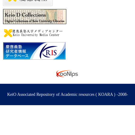
KeiO Associated Repository of Academic resources ( KOARA ) -2008-