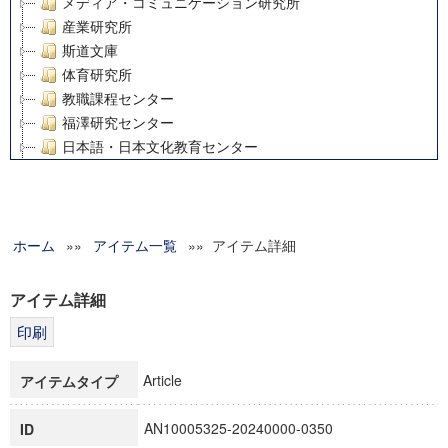
メディア・コミュニケーション研究所
産業研究所
斯道文庫
体育研究所
教職課程センター
福澤研究センター
日本語・日本文化教育センター
アート・センター
外国語教育研究センター
デジタルメディア・コンテンツ統合研究センター
ホーム
»»
グローバルリサーチインスティテュート
アイテム一覧
»» アイテム詳細
塾内助成報告書
科学研究費補助金研究成果報告書
アイテム詳細
21世紀COEプログラム
慶應義塾大学グローバルCOEプログラム市民社会ガバナンス
慶應義塾大学グローバルCOEプログラム論理と感性の先端的
Article
アイテムタイプ
博士課程教育リーディングプログラム「超成熟社会発展のサ
学術雑誌掲載論文等(8)
AN10005325-20240000-0350
ID
その他