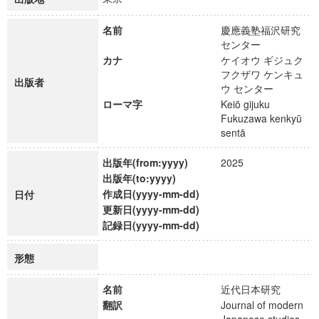
名前
慶應義塾福沢研究
センター
カナ
ケイオウ ギジュク
フクザワ ケンキュ
出版者
ウ センター
ローマ字
Keiō gijuku
Fukuzawa kenkyū
sentā
出版年(from:yyyy)
2025
出版年(to:yyyy)
作成日(yyyy-mm-dd)
日付
更新日(yyyy-mm-dd)
記録日(yyyy-mm-dd)
形態
名前
近代日本研究
翻訳
Journal of modern