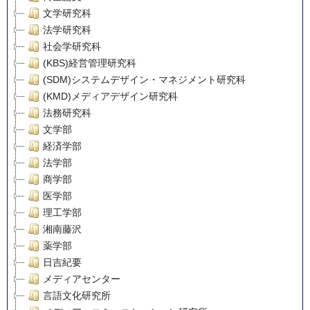
文学研究科
法学研究科
社会学研究科
(KBS)経営管理研究科
(SDM)システムデザイン・マネジメント研究科
(KMD)メディアデザイン研究科
法務研究科
文学部
経済学部
法学部
商学部
医学部
理工学部
湘南藤沢
薬学部
日吉紀要
メディアセンター
言語文化研究所