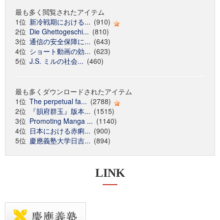
最も多く閲覧されたアイテム
1位
新冷戦期における...
(910)
2位
Die Ghettogeschi...
(810)
3位
通信の安全保障に...
(643)
4位
ショート動画の効...
(623)
5位
J.S. ミルの社会...
(460)
最も多くダウンロードされたアイテム
1位
The perpetual fa...
(2788)
2位
『韻府群玉』版本...
(1515)
3位
Promoting Manga ...
(1140)
4位
日本における赤痢...
(900)
5位
慶應義塾大学日吉...
(894)
LINK