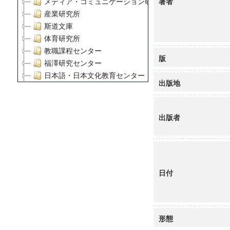
著者
メディア・コミュニケーション研究所
産業研究所
斯道文庫
体育研究所
教職課程センター
版
福澤研究センター
日本語・日本文化教育センター
出版地
アート・センター
外国語教育研究センター
デジタルメディア・コンテンツ統合研究センター
出版者
グローバルリサーチインスティテュート
塾内助成報告書
科学研究費補助金研究成果報告書
21世紀COEプログラム
日付
慶應義塾大学グローバルCOEプログラム市民社会ガバナ
慶應義塾大学グローバルCOEプログラム論理と感性の先
博士課程教育リーディングプログラム「超成熟社会発展
学術雑誌掲載論文等(8)
形態
その他