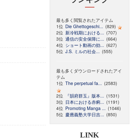
最も多く閲覧されたアイテム
1位
Die Ghettogeschi...
(829)
2位
新冷戦期における...
(707)
3位
通信の安全保障に...
(664)
4位
ショート動画の効...
(627)
5位
J.S. ミルの社会...
(555)
最も多くダウンロードされたアイ
テム
1位
The perpetual fa...
(2583)
2位
『韻府群玉』版本...
(1531)
3位
日本における赤痢...
(1191)
4位
Promoting Manga ...
(1046)
5位
慶應義塾大学日吉...
(850)
LINK