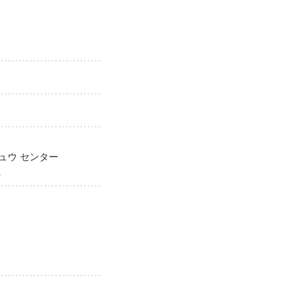
キュウ センター
ntā