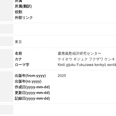
所属
所属(翻訳)
役割
外部リンク
東京
名前
慶應義塾福沢研究センター
カナ
ケイオウ ギジュク フクザワ ケン
ローマ字
Keiō gijuku Fukuzawa kenkyū se
出版年(from:yyyy)
2025
出版年(to:yyyy)
作成日(yyyy-mm-dd)
ンス教育研究センター
更新日(yyyy-mm-dd)
端的教育研究拠点
記録日(yyyy-mm-dd)
のサイエンス」