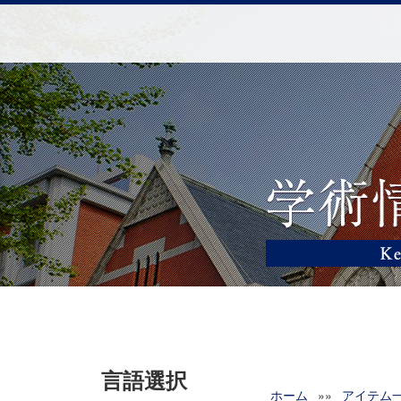
言語選択
ホーム
»»
アイテム