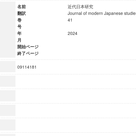
名前
近代日本研究
翻訳
Journal of modern Japanese stu
巻
41
号
年
2024
月
開始ページ
終了ページ
09114181