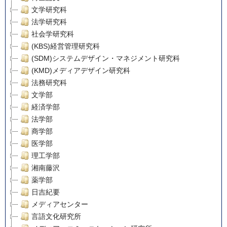
文学研究科
法学研究科
社会学研究科
(KBS)経営管理研究科
(SDM)システムデザイン・マネジメント研究科
(KMD)メディアデザイン研究科
法務研究科
文学部
経済学部
法学部
商学部
医学部
理工学部
湘南藤沢
薬学部
日吉紀要
メディアセンター
言語文化研究所