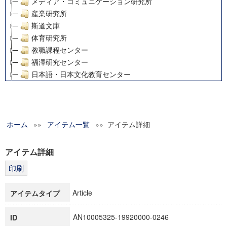
メディア・コミュニケーション研究所
産業研究所
斯道文庫
体育研究所
教職課程センター
福澤研究センター
日本語・日本文化教育センター
アート・センター
外国語教育研究センター
デジタルメディア・コンテンツ統合研究センター
ホーム
»»
グローバルリサーチインスティテュート
アイテム一覧
»» アイテム詳細
塾内助成報告書
科学研究費補助金研究成果報告書
アイテム詳細
21世紀COEプログラム
慶應義塾大学グローバルCOEプログラム市民社会ガバナンス
慶應義塾大学グローバルCOEプログラム論理と感性の先端的
Article
アイテムタイプ
博士課程教育リーディングプログラム「超成熟社会発展のサ
学術雑誌掲載論文等(8)
AN10005325-19920000-0246
ID
その他