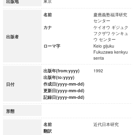
東京
出版地
名前
慶應義塾福澤研究
センター
カナ
ケイオウ ギジュク
フクザワ ケンキュ
出版者
ウ センター
ローマ字
Keio gijuku
Fukuzawa kenkyu
senta
出版年(from:yyyy)
1992
出版年(to:yyyy)
作成日(yyyy-mm-dd)
日付
更新日(yyyy-mm-dd)
記録日(yyyy-mm-dd)
形態
名前
近代日本研究
翻訳