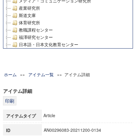
メディア・コミュニケーション研究所
産業研究所
斯道文庫
体育研究所
教職課程センター
福澤研究センター
日本語・日本文化教育センター
アート・センター
外国語教育研究センター
デジタルメディア・コンテンツ統合研究センター
ホーム
»»
グローバルリサーチインスティテュート
アイテム一覧
»» アイテム詳細
塾内助成報告書
科学研究費補助金研究成果報告書
アイテム詳細
21世紀COEプログラム
慶應義塾大学グローバルCOEプログラム市民社会ガバナンス
慶應義塾大学グローバルCOEプログラム論理と感性の先端的
Article
アイテムタイプ
博士課程教育リーディングプログラム「超成熟社会発展のサ
学術雑誌掲載論文等(8)
AN00296083-20211200-0134
ID
その他