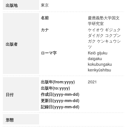
東京
出版地
名前
慶應義塾大学国文
学研究室
カナ
ケイオウ ギジュク
ダイガク コクブン
ガク ケンキュウシ
出版者
ツ
ローマ字
Keiō gijuku
daigaku
kokubungaku
kenkyūshitsu
出版年(from:yyyy)
2021
出版年(to:yyyy)
作成日(yyyy-mm-dd)
日付
更新日(yyyy-mm-dd)
記録日(yyyy-mm-dd)
形態