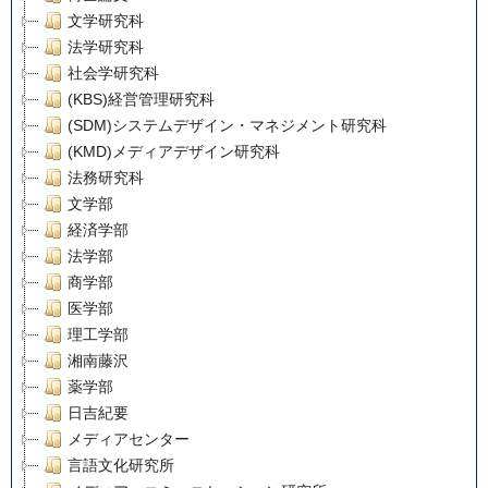
文学研究科
法学研究科
社会学研究科
(KBS)経営管理研究科
(SDM)システムデザイン・マネジメント研究科
(KMD)メディアデザイン研究科
法務研究科
文学部
経済学部
法学部
商学部
医学部
理工学部
湘南藤沢
薬学部
日吉紀要
メディアセンター
言語文化研究所