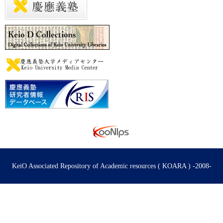
KeiO Associated Repository of Academic resources ( KOARA ) -2008-