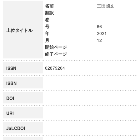
名前
三田國文
翻訳
巻
号
66
上位タイトル
年
2021
月
12
開始ページ
終了ページ
02879204
ISSN
ISBN
DOI
URI
JaLCDOI