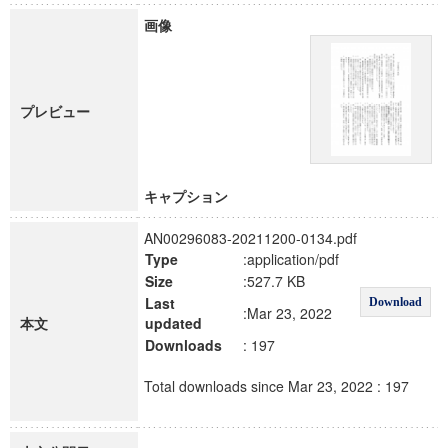
画像
プレビュー
キャプション
AN00296083-20211200-0134.pdf
Type
:application/pdf
Size
:527.7 KB
Last
Download
:Mar 23, 2022
本文
updated
Downloads
: 197
Total downloads since Mar 23, 2022 : 197