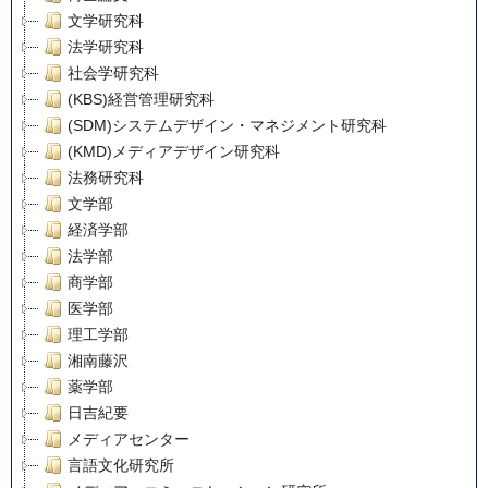
文学研究科
法学研究科
社会学研究科
(KBS)経営管理研究科
(SDM)システムデザイン・マネジメント研究科
(KMD)メディアデザイン研究科
法務研究科
文学部
経済学部
法学部
商学部
医学部
理工学部
湘南藤沢
薬学部
日吉紀要
メディアセンター
言語文化研究所