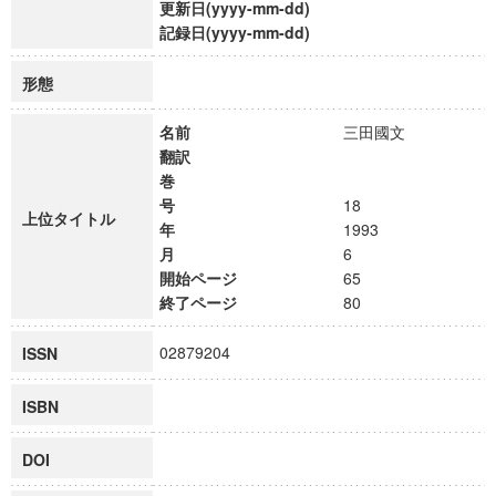
更新日(yyyy-mm-dd)
記録日(yyyy-mm-dd)
形態
名前
三田國文
翻訳
巻
号
18
上位タイトル
年
1993
月
6
開始ページ
65
終了ページ
80
02879204
ISSN
ISBN
DOI