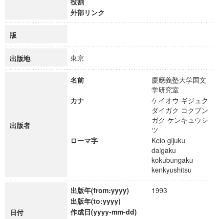
役割
外部リンク
版
東京
出版地
名前
慶應義塾大学国文
学研究室
カナ
ケイオウ ギジュク
ダイガク コクブン
ガク ケンキュウシ
出版者
ツ
ローマ字
Keio gijuku
daigaku
kokubungaku
kenkyushitsu
出版年(from:yyyy)
1993
出版年(to:yyyy)
作成日(yyyy-mm-dd)
日付