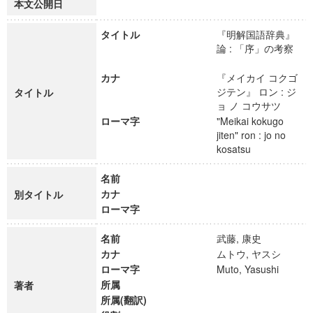
本文公開日
タイトル
『明解国語辞典』
論 : 「序」の考察
カナ
『メイカイ コクゴ
ジテン』 ロン : ジ
タイトル
ョ ノ コウサツ
ローマ字
"Meikai kokugo
jiten" ron : jo no
kosatsu
名前
カナ
別タイトル
ローマ字
名前
武藤, 康史
カナ
ムトウ, ヤスシ
ローマ字
Muto, Yasushi
所属
著者
所属(翻訳)