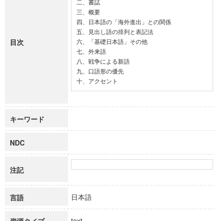
二、書誌

三、概要

四、日本語の「海外進出」との関係

五、見出し語の排列と表記法

目次
六、「基礎日本語」その他

七、外来語

八、戦争による新語

九、口語形の優先

十、アクセント
キーワード
NDC
注記
日本語
言語
text