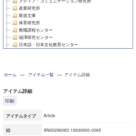
メディア・コミュニケーション研究所
産業研究所
斯道文庫
体育研究所
教職課程センター
福澤研究センター
日本語・日本文化教育センター
アート・センター
外国語教育研究センター
デジタルメディア・コンテンツ統合研究センター
ホーム
»»
グローバルリサーチインスティテュート
アイテム一覧
»» アイテム詳細
塾内助成報告書
科学研究費補助金研究成果報告書
アイテム詳細
21世紀COEプログラム
慶應義塾大学グローバルCOEプログラム市民社会ガバナンス
慶應義塾大学グローバルCOEプログラム論理と感性の先端的
Article
アイテムタイプ
博士課程教育リーディングプログラム「超成熟社会発展のサ
学術雑誌掲載論文等(8)
AN00296083-19930600-0065
ID
その他