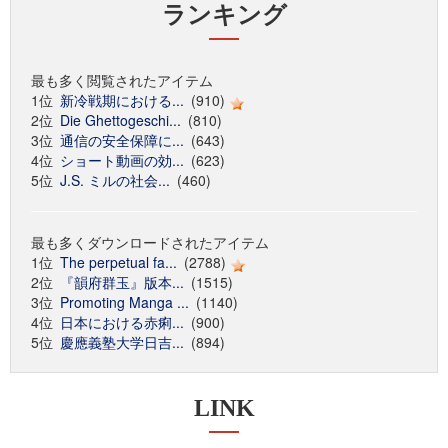
ランキング
最も多く閲覧されたアイテム
1位
新冷戦期における...
(910)
2位
Die Ghettogeschi...
(810)
3位
通信の安全保障に...
(643)
4位
ショート動画の効...
(623)
5位
J.S. ミルの社会...
(460)
最も多くダウンロードされたアイテム
1位
The perpetual fa...
(2788)
2位
『韻府群玉』版本...
(1515)
3位
Promoting Manga ...
(1140)
4位
日本における赤痢...
(900)
5位
慶應義塾大学日吉...
(894)
LINK