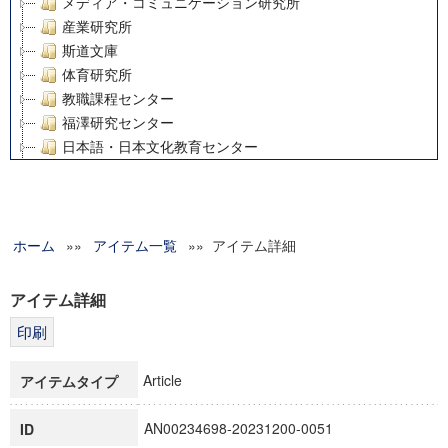
メディア・コミュニケーション研究所
産業研究所
斯道文庫
体育研究所
教職課程センター
福澤研究センター
日本語・日本文化教育センター
アート・センター
外国語教育研究センター
デジタルメディア・コンテンツ統合研究センター
ホーム
»»
グローバルリサーチインスティテュート
アイテム一覧
»» アイテム詳細
塾内助成報告書
科学研究費補助金研究成果報告書
アイテム詳細
21世紀COEプログラム
慶應義塾大学グローバルCOEプログラム市民社会ガバナンス
慶應義塾大学グローバルCOEプログラム論理と感性の先端的
Article
アイテムタイプ
博士課程教育リーディングプログラム「超成熟社会発展のサ
学術雑誌掲載論文等(8)
AN00234698-20231200-0051
ID
その他