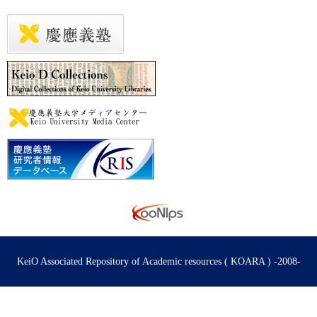
KeiO Associated Repository of Academic resources ( KOARA ) -2008-