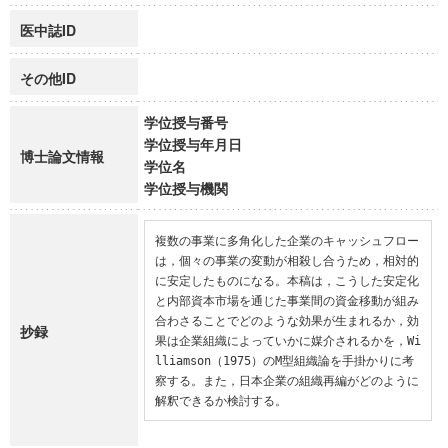
医中誌ID
その他ID
学位授与番号
学位授与年月日
博士論文情報
学位名
学位授与機関
複数の事業に多角化した企業のキャッシュフロー
は，個々の事業の変動が相殺し合うため，相対的
に安定したものになる。本稿は，こうした安定化
と内部資本市場を通じた事業間の資金移動が組み
合わさることでどのような効果が生まれるか，効
抄録
果は企業組織によっていかに媒介されるかを，Wi
lliamson（1975）のM型組織論を手掛かりに考
察する。また，日本企業の組織再編がどのように
解釈できるか検討する。