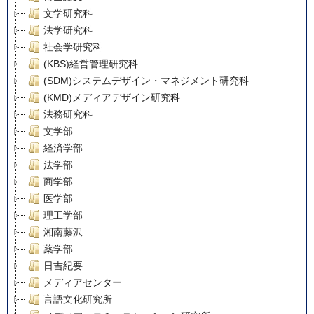
文学研究科
法学研究科
社会学研究科
(KBS)経営管理研究科
(SDM)システムデザイン・マネジメント研究科
(KMD)メディアデザイン研究科
法務研究科
文学部
経済学部
法学部
商学部
医学部
理工学部
湘南藤沢
薬学部
日吉紀要
メディアセンター
言語文化研究所