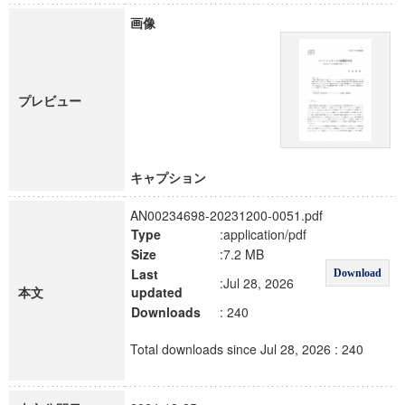
画像
プレビュー
キャプション
AN00234698-20231200-0051.pdf
Type
:application/pdf
Size
:7.2 MB
Last
Download
:Jul 28, 2026
本文
updated
Downloads
: 240
Total downloads since Jul 28, 2026 : 240