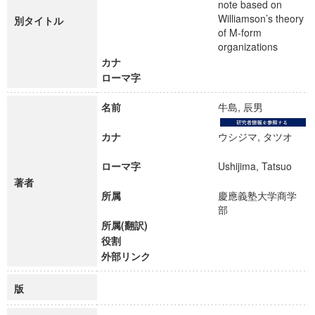
note based on
Williamson’s theory
別タイトル
of M-form
organizations
カナ
ローマ字
名前
牛島, 辰男
カナ
ウシジマ, タツオ
ローマ字
Ushijima, Tatsuo
著者
所属
慶應義塾大学商学
部
所属(翻訳)
役割
外部リンク
版