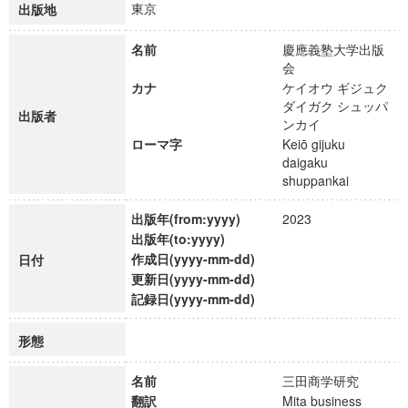
東京
出版地
名前
慶應義塾大学出版
会
カナ
ケイオウ ギジュク
ダイガク シュッパ
出版者
ンカイ
ローマ字
Keiō gijuku
daigaku
shuppankai
出版年(from:yyyy)
2023
出版年(to:yyyy)
作成日(yyyy-mm-dd)
日付
更新日(yyyy-mm-dd)
記録日(yyyy-mm-dd)
形態
名前
三田商学研究
翻訳
Mita business