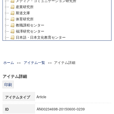
メディア・コミュニケーション研究所
産業研究所
斯道文庫
体育研究所
教職課程センター
福澤研究センター
日本語・日本文化教育センター
アート・センター
外国語教育研究センター
デジタルメディア・コンテンツ統合研究センター
ホーム
»»
グローバルリサーチインスティテュート
アイテム一覧
»» アイテム詳細
塾内助成報告書
科学研究費補助金研究成果報告書
アイテム詳細
21世紀COEプログラム
慶應義塾大学グローバルCOEプログラム市民社会ガバナンス
慶應義塾大学グローバルCOEプログラム論理と感性の先端的
Article
アイテムタイプ
博士課程教育リーディングプログラム「超成熟社会発展のサ
学術雑誌掲載論文等(8)
AN00234698-20150600-0239
ID
その他