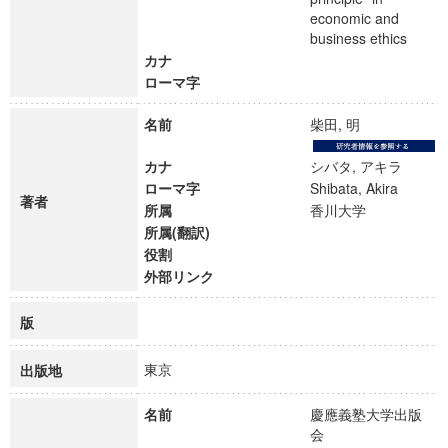
economic and
business ethics
カナ
ローマ字
名前
柴田, 明
カナ
シバタ, アキラ
ローマ字
Shibata, Akira
著者
所属
香川大学
所属(翻訳)
役割
外部リンク
版
東京
出版地
名前
慶應義塾大学出版
会