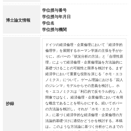
学位授与番号
学位授与年月日
博士論文情報
学位名
学位授与機関
ドイツの経済倫理・企業倫理において「経済学的
倫理学」を展開するホーマン学派の主張を手がか
りに, ポパーの「状況分析の方法」と「合理性原
理」によって経済倫理・企業倫理論を方法論的に
基礎づけることの可能性と限界を検討する。まず
経済学において重要な役割を演じる「ホモ・エコ
ノミクス」について, ゲーム理論における「囚人
のジレンマ」モデルからその意義を検討し, ホ
モ・エコノミクスは「利己的で反モラル的な」人
間像ではなく, 経済倫理・企業倫理において有用
抄録
な概念であることを明らかにする。続いてポパー
の方法論を検討し, それが「ホモ・エコノミク
ス」に基づく経済学的な経済倫理・企業倫理の方
法論的基礎づけに適切かどうかを検討する。本稿
は, このような方法論に基づく分析がこれまでの