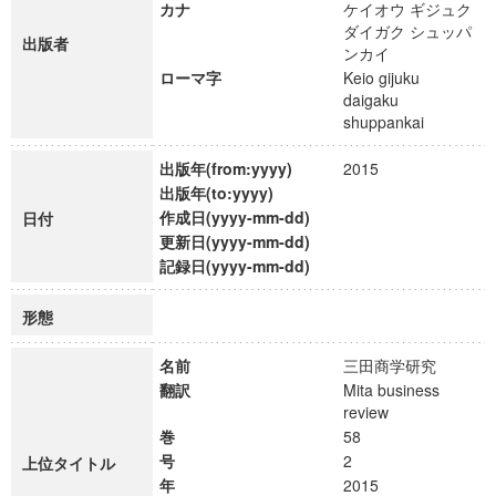
カナ
ケイオウ ギジュク
ダイガク シュッパ
出版者
ンカイ
ローマ字
Keio gijuku
daigaku
shuppankai
出版年(from:yyyy)
2015
出版年(to:yyyy)
作成日(yyyy-mm-dd)
日付
更新日(yyyy-mm-dd)
記録日(yyyy-mm-dd)
形態
名前
三田商学研究
翻訳
Mita business
review
巻
58
号
2
上位タイトル
年
2015