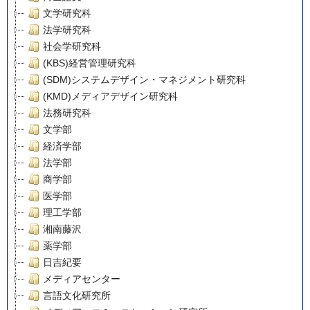
文学研究科
法学研究科
社会学研究科
(KBS)経営管理研究科
(SDM)システムデザイン・マネジメント研究科
(KMD)メディアデザイン研究科
法務研究科
文学部
経済学部
法学部
商学部
医学部
理工学部
湘南藤沢
薬学部
日吉紀要
メディアセンター
言語文化研究所