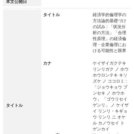
本文公開日
タイトル
経済学的倫理学の
方法論的基礎づけ
の試み : 「状況分
析の方法」「合理
性原理」の経済倫
理・企業倫理にお
ける可能性と限界
カナ
ケイザイガクテキ
リンリガク ノ ホウ
ホウロンテキ キソ
ズケ ノ ココロミ :
「ジョウキョウ ブ
ンセキ ノ ホウホ
ウ」 「ゴウリセイ
ゲンリ」 ノ ケイザ
タイトル
イ リンリ・キギョ
ウ リンリ ニ オケ
ル カノウセイ ト
ゲンカイ