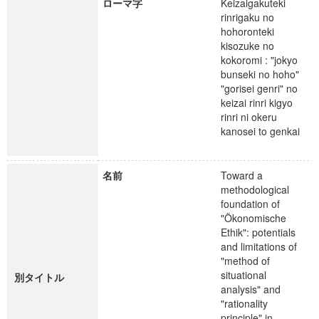
ローマ字
Keizaigakuteki
rinrigaku no
hohoronteki
kisozuke no
kokoromi : "jokyo
bunseki no hoho"
"gorisei genri" no
keizai rinri kigyo
rinri ni okeru
kanosei to genkai
名前
Toward a
methodological
foundation of
"Ökonomische
Ethik": potentials
and limitations of
"method of
situational
別タイトル
analysis" and
"rationality
principle" in