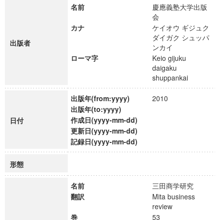
名前
慶應義塾大学出版
会
カナ
ケイオウ ギジュク
ダイガク シュッパ
出版者
ンカイ
ローマ字
Keio gijuku
daigaku
shuppankai
出版年(from:yyyy)
2010
出版年(to:yyyy)
作成日(yyyy-mm-dd)
日付
更新日(yyyy-mm-dd)
記録日(yyyy-mm-dd)
形態
名前
三田商学研究
翻訳
Mita business
review
巻
53