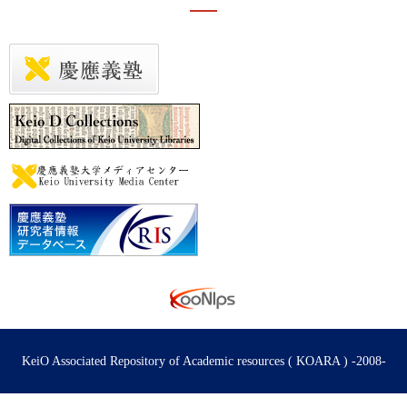
KeiO Associated Repository of Academic resources ( KOARA ) -2008-