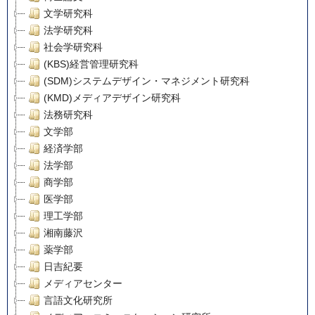
文学研究科
法学研究科
社会学研究科
(KBS)経営管理研究科
(SDM)システムデザイン・マネジメント研究科
(KMD)メディアデザイン研究科
法務研究科
文学部
経済学部
法学部
商学部
医学部
理工学部
湘南藤沢
薬学部
日吉紀要
メディアセンター
言語文化研究所