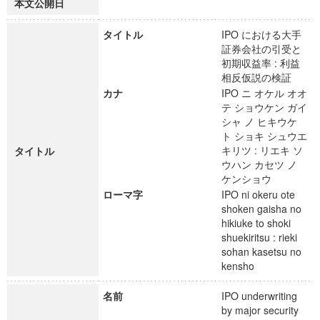
本文公開日
タイトル
IPO における大手
証券会社の引受と
初期収益率 : 利益
相反仮説の検証
カナ
IPO ニ オケル オオ
テ ショウケン ガイ
シャ ノ ヒキウケ
ト ショキ シュウエ
キリツ : リエキ ソ
タイトル
ウハン カセツ ノ
ケンショウ
ローマ字
IPO ni okeru ote
shoken gaisha no
hikiuke to shoki
shuekiritsu : rieki
sohan kasetsu no
kensho
名前
IPO underwriting
by major security