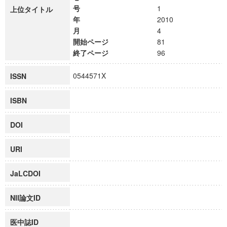
号
1
上位タイトル
年
2010
月
4
開始ページ
81
終了ページ
96
0544571X
ISSN
ISBN
DOI
URI
JaLCDOI
NII論文ID
医中誌ID