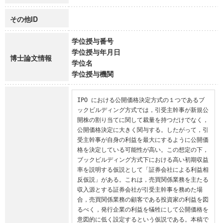
その他ID
学位授与番号
学位授与年月日
博士論文情報
学位名
学位授与機関
IPO における公開価格決定方式の１つであるブ
ックビルディング方式では，引受主幹事が新規公
開株の割り当てに関して裁量を持つだけでなく，
公開価格決定に大きく関与する。したがって，引
受主幹事が自身の利益を最大にするように公開価
格を決定している可能性が高い。この想定の下，
ブックビルディング方式下における高い初期収益
率を説明する仮説として「証券会社による利益相
反仮説」がある。これは，売買関係業務を主たる
収入源とする証券会社が引受主幹事を務めた場
合，売買関係業務の顧客である投資家の利益を図
るべく，発行企業の利益を犠牲にして公開価格を
意図的に低く設定するという仮説である。本稿で