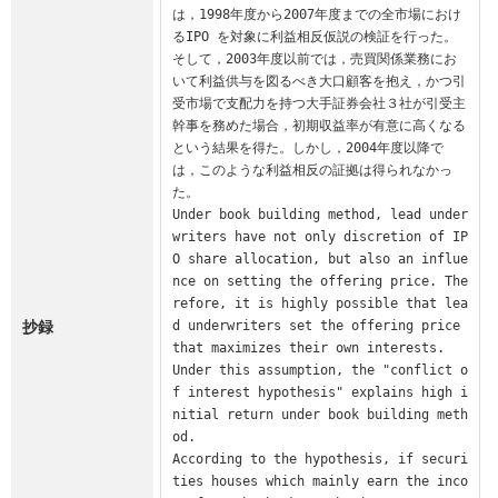
は，1998年度から2007年度までの全市場におけ
るIPO を対象に利益相反仮説の検証を行った。
そして，2003年度以前では，売買関係業務にお
いて利益供与を図るべき大口顧客を抱え，かつ引
受市場で支配力を持つ大手証券会社３社が引受主
幹事を務めた場合，初期収益率が有意に高くなる
という結果を得た。しかし，2004年度以降で
は，このような利益相反の証拠は得られなかっ
た。

Under book building method, lead under
writers have not only discretion of IP
O share allocation, but also an influe
nce on setting the offering price. The
refore, it is highly possible that lea
抄録
d underwriters set the offering price 
that maximizes their own interests.

Under this assumption, the "conflict o
f interest hypothesis" explains high i
nitial return under book building meth
od.

According to the hypothesis, if securi
ties houses which mainly earn the inco