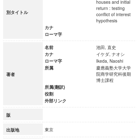
houses and initial
return : testing
別タイトル
conflict of interest
hypothesis
カナ
ローマ字
名前
池田, 直史
カナ
イケダ, ナオシ
ローマ字
Ikeda, Naoshi
所属
慶應義塾大学大学
院商学研究科後期
著者
博士課程
所属(翻訳)
役割
外部リンク
版
東京
出版地