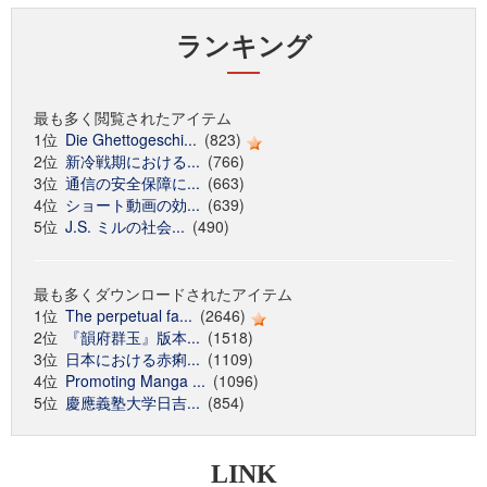
ランキング
最も多く閲覧されたアイテム
1位
Die Ghettogeschi...
(823)
2位
新冷戦期における...
(766)
3位
通信の安全保障に...
(663)
4位
ショート動画の効...
(639)
5位
J.S. ミルの社会...
(490)
最も多くダウンロードされたアイテム
1位
The perpetual fa...
(2646)
2位
『韻府群玉』版本...
(1518)
3位
日本における赤痢...
(1109)
4位
Promoting Manga ...
(1096)
5位
慶應義塾大学日吉...
(854)
LINK