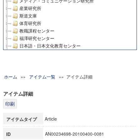
メディア・コミュニケーション研究所
産業研究所
斯道文庫
体育研究所
教職課程センター
福澤研究センター
日本語・日本文化教育センター
アート・センター
外国語教育研究センター
デジタルメディア・コンテンツ統合研究センター
ホーム
»»
グローバルリサーチインスティテュート
アイテム一覧
»» アイテム詳細
塾内助成報告書
科学研究費補助金研究成果報告書
アイテム詳細
21世紀COEプログラム
慶應義塾大学グローバルCOEプログラム市民社会ガバナンス
慶應義塾大学グローバルCOEプログラム論理と感性の先端的
Article
アイテムタイプ
博士課程教育リーディングプログラム「超成熟社会発展のサ
学術雑誌掲載論文等(8)
AN00234698-20100400-0081
ID
その他