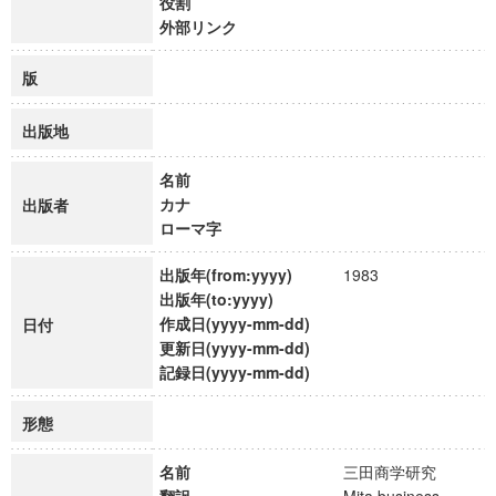
役割
外部リンク
版
出版地
名前
カナ
出版者
ローマ字
出版年(from:yyyy)
1983
出版年(to:yyyy)
作成日(yyyy-mm-dd)
日付
更新日(yyyy-mm-dd)
記録日(yyyy-mm-dd)
形態
名前
三田商学研究