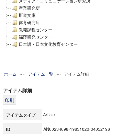
メディア・コミュニケーション研究所
産業研究所
斯道文庫
体育研究所
教職課程センター
福澤研究センター
日本語・日本文化教育センター
アート・センター
外国語教育研究センター
デジタルメディア・コンテンツ統合研究センター
ホーム
»»
グローバルリサーチインスティテュート
アイテム一覧
»» アイテム詳細
塾内助成報告書
科学研究費補助金研究成果報告書
アイテム詳細
21世紀COEプログラム
慶應義塾大学グローバルCOEプログラム市民社会ガバナンス
慶應義塾大学グローバルCOEプログラム論理と感性の先端的
Article
アイテムタイプ
博士課程教育リーディングプログラム「超成熟社会発展のサ
学術雑誌掲載論文等(8)
AN00234698-19831020-04052196
ID
その他