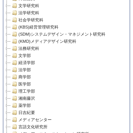
文学研究科
法学研究科
社会学研究科
(KBS)経営管理研究科
(SDM)システムデザイン・マネジメント研究科
(KMD)メディアデザイン研究科
法務研究科
文学部
経済学部
法学部
商学部
医学部
理工学部
湘南藤沢
薬学部
日吉紀要
メディアセンター
言語文化研究所