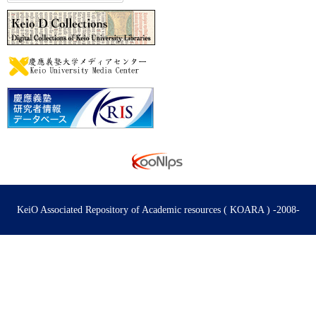
KeiO Associated Repository of Academic resources ( KOARA ) -2008-