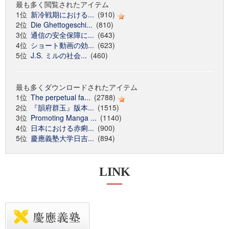
最も多く閲覧されたアイテム
1位
新冷戦期における...
(910)
2位
Die Ghettogeschi...
(810)
3位
通信の安全保障に...
(643)
4位
ショート動画の効...
(623)
5位
J.S. ミルの社会...
(460)
最も多くダウンロードされたアイテム
1位
The perpetual fa...
(2788)
2位
『韻府群玉』版本...
(1515)
3位
Promoting Manga ...
(1140)
4位
日本における赤痢...
(900)
5位
慶應義塾大学日吉...
(894)
LINK