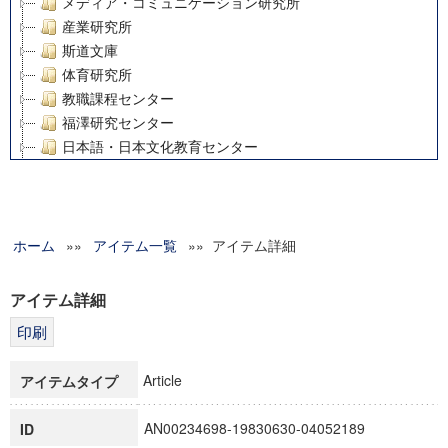
メディア・コミュニケーション研究所
産業研究所
斯道文庫
体育研究所
教職課程センター
福澤研究センター
日本語・日本文化教育センター
アート・センター
外国語教育研究センター
デジタルメディア・コンテンツ統合研究センター
ホーム
»»
グローバルリサーチインスティテュート
アイテム一覧
»» アイテム詳細
塾内助成報告書
科学研究費補助金研究成果報告書
アイテム詳細
21世紀COEプログラム
慶應義塾大学グローバルCOEプログラム市民社会ガバナンス
慶應義塾大学グローバルCOEプログラム論理と感性の先端的
Article
アイテムタイプ
博士課程教育リーディングプログラム「超成熟社会発展のサ
学術雑誌掲載論文等(8)
AN00234698-19830630-04052189
ID
その他