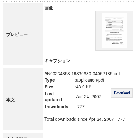
画像
プレビュー
キャプション
AN00234698-19830630-04052189.pdf
Type
:application/pdf
Size
:43.9 KB
Last
Download
:Apr 24, 2007
本文
updated
Downloads
: 777
Total downloads since Apr 24, 2007 : 777