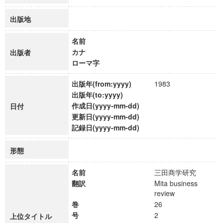
出版地
名前
カナ
出版者
ローマ字
出版年(from:yyyy)
1983
出版年(to:yyyy)
作成日(yyyy-mm-dd)
日付
更新日(yyyy-mm-dd)
記録日(yyyy-mm-dd)
形態
名前
三田商学研究
翻訳
Mita business
review
巻
26
号
2
上位タイトル