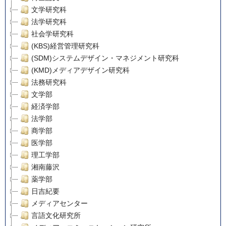
文学研究科
法学研究科
社会学研究科
(KBS)経営管理研究科
(SDM)システムデザイン・マネジメント研究科
(KMD)メディアデザイン研究科
法務研究科
文学部
経済学部
法学部
商学部
医学部
理工学部
湘南藤沢
薬学部
日吉紀要
メディアセンター
言語文化研究所