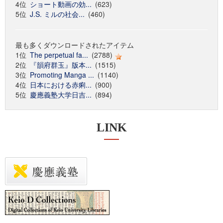
4位
ショート動画の効...
(623)
5位
J.S. ミルの社会...
(460)
最も多くダウンロードされたアイテム
1位
The perpetual fa...
(2788)
2位
『韻府群玉』版本...
(1515)
3位
Promoting Manga ...
(1140)
4位
日本における赤痢...
(900)
5位
慶應義塾大学日吉...
(894)
LINK