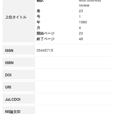
翻訳
Mita business
review
巻
23
号
1
上位タイトル
年
1980
月
4
開始ページ
23
終了ページ
48
0544571X
ISSN
ISBN
DOI
URI
JaLCDOI
NII論文ID