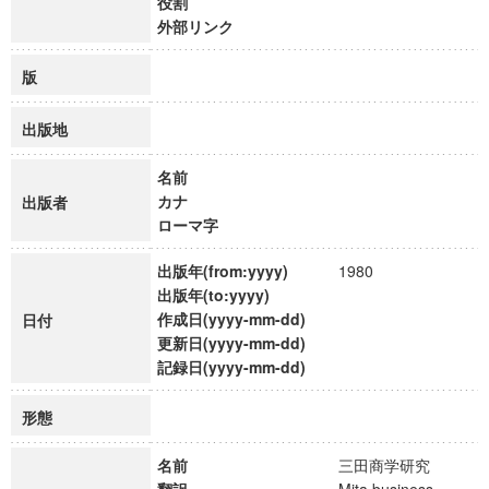
役割
外部リンク
版
出版地
名前
カナ
出版者
ローマ字
出版年(from:yyyy)
1980
出版年(to:yyyy)
作成日(yyyy-mm-dd)
日付
更新日(yyyy-mm-dd)
記録日(yyyy-mm-dd)
形態
名前
三田商学研究