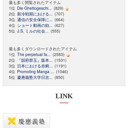
最も多く閲覧されたアイテム
1位
Die Ghettogeschi...
(829)
2位
新冷戦期における...
(707)
3位
通信の安全保障に...
(664)
4位
ショート動画の効...
(627)
5位
J.S. ミルの社会...
(555)
最も多くダウンロードされたアイテム
1位
The perpetual fa...
(2583)
2位
『韻府群玉』版本...
(1531)
3位
日本における赤痢...
(1191)
4位
Promoting Manga ...
(1046)
5位
慶應義塾大学日吉...
(850)
LINK