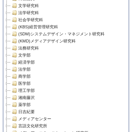
文学研究科
法学研究科
社会学研究科
(KBS)経営管理研究科
(SDM)システムデザイン・マネジメント研究科
(KMD)メディアデザイン研究科
法務研究科
文学部
経済学部
法学部
商学部
医学部
理工学部
湘南藤沢
薬学部
日吉紀要
メディアセンター
言語文化研究所