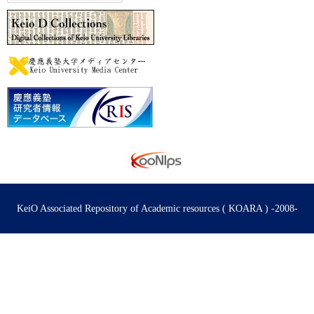
KeiO Associated Repository of Academic resources ( KOARA ) -2008-