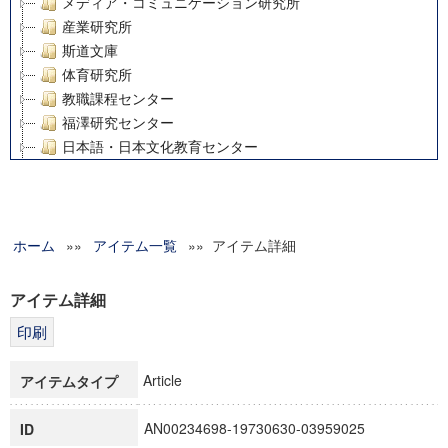
メディア・コミュニケーション研究所
産業研究所
斯道文庫
体育研究所
教職課程センター
福澤研究センター
日本語・日本文化教育センター
アート・センター
外国語教育研究センター
デジタルメディア・コンテンツ統合研究センター
ホーム
»»
グローバルリサーチインスティテュート
アイテム一覧
»» アイテム詳細
塾内助成報告書
科学研究費補助金研究成果報告書
アイテム詳細
21世紀COEプログラム
慶應義塾大学グローバルCOEプログラム市民社会ガバナンス
慶應義塾大学グローバルCOEプログラム論理と感性の先端的
Article
アイテムタイプ
博士課程教育リーディングプログラム「超成熟社会発展のサ
学術雑誌掲載論文等(8)
AN00234698-19730630-03959025
ID
その他