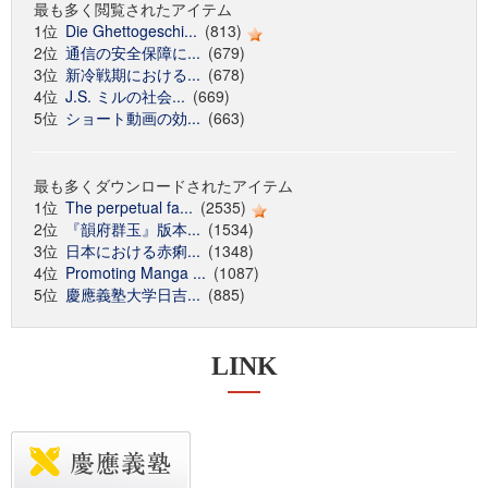
最も多く閲覧されたアイテム
1位
Die Ghettogeschi...
(813)
2位
通信の安全保障に...
(679)
3位
新冷戦期における...
(678)
4位
J.S. ミルの社会...
(669)
5位
ショート動画の効...
(663)
最も多くダウンロードされたアイテム
1位
The perpetual fa...
(2535)
2位
『韻府群玉』版本...
(1534)
3位
日本における赤痢...
(1348)
4位
Promoting Manga ...
(1087)
5位
慶應義塾大学日吉...
(885)
LINK