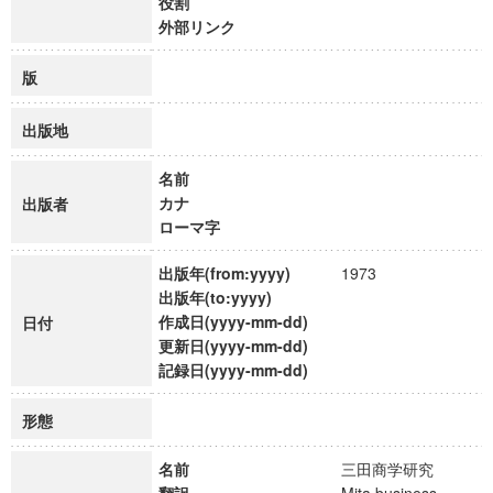
役割
外部リンク
版
出版地
名前
カナ
出版者
ローマ字
出版年(from:yyyy)
1973
出版年(to:yyyy)
作成日(yyyy-mm-dd)
日付
更新日(yyyy-mm-dd)
記録日(yyyy-mm-dd)
形態
名前
三田商学研究