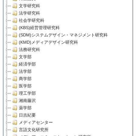
文学研究科
法学研究科
社会学研究科
(KBS)経営管理研究科
(SDM)システムデザイン・マネジメント研究科
(KMD)メディアデザイン研究科
法務研究科
文学部
経済学部
法学部
商学部
医学部
理工学部
湘南藤沢
薬学部
日吉紀要
メディアセンター
言語文化研究所