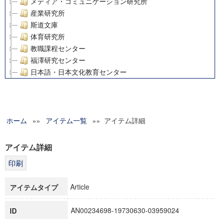
メディア・コミュニケーション研究所
産業研究所
斯道文庫
体育研究所
教職課程センター
福澤研究センター
日本語・日本文化教育センター
アート・センター
外国語教育研究センター
デジタルメディア・コンテンツ統合研究センター
ホーム
»»
グローバルリサーチインスティテュート
アイテム一覧
»» アイテム詳細
塾内助成報告書
科学研究費補助金研究成果報告書
アイテム詳細
21世紀COEプログラム
慶應義塾大学グローバルCOEプログラム市民社会ガバナンス
慶應義塾大学グローバルCOEプログラム論理と感性の先端的
Article
アイテムタイプ
博士課程教育リーディングプログラム「超成熟社会発展のサ
学術雑誌掲載論文等(8)
AN00234698-19730630-03959024
ID
その他