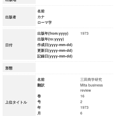
名前
カナ
出版者
ローマ字
出版年(from:yyyy)
1973
出版年(to:yyyy)
作成日(yyyy-mm-dd)
日付
更新日(yyyy-mm-dd)
記録日(yyyy-mm-dd)
形態
名前
三田商学研究
翻訳
Mita business
review
巻
16
号
2
上位タイトル
年
1973
月
6