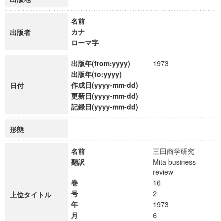
名前
カナ
出版者
ローマ字
出版年(from:yyyy)
1973
出版年(to:yyyy)
作成日(yyyy-mm-dd)
日付
更新日(yyyy-mm-dd)
記録日(yyyy-mm-dd)
形態
名前
三田商学研究
翻訳
Mita business
review
巻
16
号
2
上位タイトル
年
1973
月
6