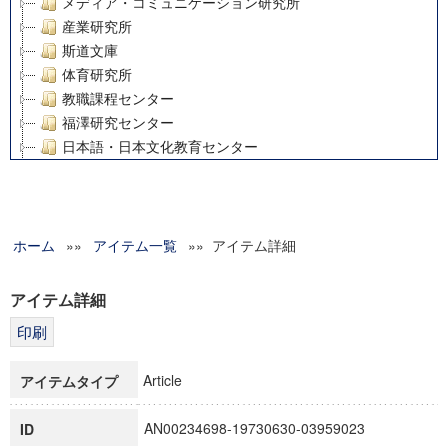
メディア・コミュニケーション研究所
産業研究所
斯道文庫
体育研究所
教職課程センター
福澤研究センター
日本語・日本文化教育センター
アート・センター
外国語教育研究センター
デジタルメディア・コンテンツ統合研究センター
ホーム
»»
グローバルリサーチインスティテュート
アイテム一覧
»» アイテム詳細
塾内助成報告書
科学研究費補助金研究成果報告書
アイテム詳細
21世紀COEプログラム
慶應義塾大学グローバルCOEプログラム市民社会ガバナンス
慶應義塾大学グローバルCOEプログラム論理と感性の先端的
Article
アイテムタイプ
博士課程教育リーディングプログラム「超成熟社会発展のサ
学術雑誌掲載論文等(8)
AN00234698-19730630-03959023
ID
その他