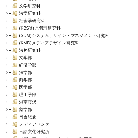
文学研究科
法学研究科
社会学研究科
(KBS)経営管理研究科
(SDM)システムデザイン・マネジメント研究科
(KMD)メディアデザイン研究科
法務研究科
文学部
経済学部
法学部
商学部
医学部
理工学部
湘南藤沢
薬学部
日吉紀要
メディアセンター
言語文化研究所