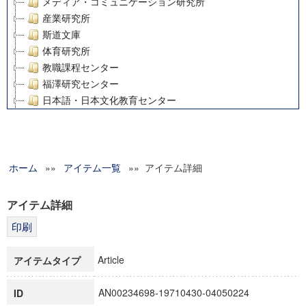
メディア・コミュニケーション研究所
産業研究所
斯道文庫
体育研究所
教職課程センター
福澤研究センター
日本語・日本文化教育センター
アート・センター
外国語教育研究センター
デジタルメディア・コンテンツ統合研究センター
ホーム
»»
グローバルリサーチインスティテュート
アイテム一覧
»» アイテム詳細
塾内助成報告書
科学研究費補助金研究成果報告書
アイテム詳細
21世紀COEプログラム
慶應義塾大学グローバルCOEプログラム市民社会ガバナンス
慶應義塾大学グローバルCOEプログラム論理と感性の先端的
Article
アイテムタイプ
博士課程教育リーディングプログラム「超成熟社会発展のサ
学術雑誌掲載論文等(8)
AN00234698-19710430-04050224
ID
その他