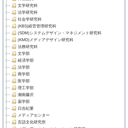
文学研究科
法学研究科
社会学研究科
(KBS)経営管理研究科
(SDM)システムデザイン・マネジメント研究科
(KMD)メディアデザイン研究科
法務研究科
文学部
経済学部
法学部
商学部
医学部
理工学部
湘南藤沢
薬学部
日吉紀要
メディアセンター
言語文化研究所