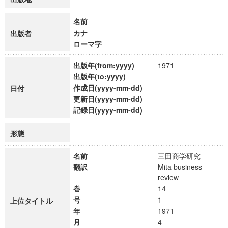
名前
カナ
出版者
ローマ字
出版年(from:yyyy)
1971
出版年(to:yyyy)
作成日(yyyy-mm-dd)
日付
更新日(yyyy-mm-dd)
記録日(yyyy-mm-dd)
形態
名前
三田商学研究
翻訳
Mita business
review
巻
14
号
1
上位タイトル
年
1971
月
4