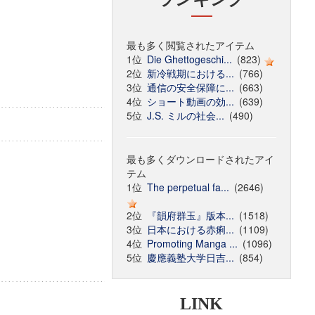
最も多く閲覧されたアイテム
1位
Die Ghettogeschi...
(823)
2位
新冷戦期における...
(766)
3位
通信の安全保障に...
(663)
4位
ショート動画の効...
(639)
5位
J.S. ミルの社会...
(490)
最も多くダウンロードされたアイ
テム
1位
The perpetual fa...
(2646)
2位
『韻府群玉』版本...
(1518)
3位
日本における赤痢...
(1109)
4位
Promoting Manga ...
(1096)
5位
慶應義塾大学日吉...
(854)
LINK