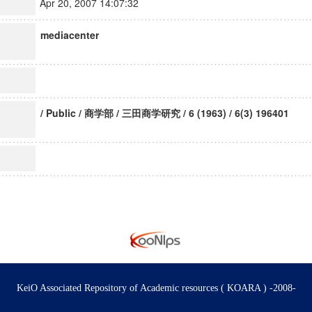
Apr 20, 2007 14:07:32
mediacenter
/ Public / 商学部 / 三田商学研究 / 6 (1963) / 6(3) 196401
KeiO Associated Repository of Academic resources ( KOARA ) -2008-