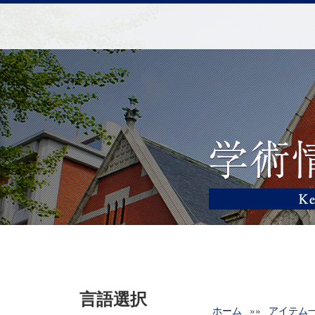
言語選択
ホーム
»»
アイテム