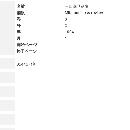
名前
三田商学研究
翻訳
Mita business review
巻
6
号
3
年
1964
月
1
開始ページ
終了ページ
0544571X