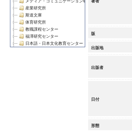
著者
メディア・コミュニケーション研究所
産業研究所
斯道文庫
体育研究所
教職課程センター
版
福澤研究センター
日本語・日本文化教育センター
出版地
アート・センター
外国語教育研究センター
デジタルメディア・コンテンツ統合研究センター
出版者
グローバルリサーチインスティテュート
塾内助成報告書
科学研究費補助金研究成果報告書
21世紀COEプログラム
日付
慶應義塾大学グローバルCOEプログラム市民社会ガバナ
慶應義塾大学グローバルCOEプログラム論理と感性の先
博士課程教育リーディングプログラム「超成熟社会発展
学術雑誌掲載論文等(8)
形態
その他