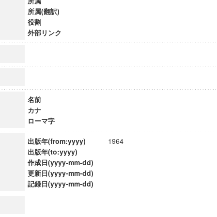
所属
所属(翻訳)
役割
外部リンク
名前
カナ
ローマ字
出版年(from:yyyy)
1964
出版年(to:yyyy)
作成日(yyyy-mm-dd)
ンス教育研究センター
更新日(yyyy-mm-dd)
端的教育研究拠点
記録日(yyyy-mm-dd)
のサイエンス」