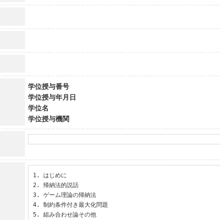
学位授与番号
学位授与年月日
学位名
学位授与機関
1. はじめに

2. 帰納法的説話

3. ゲーム理論の帰納法

4. 制約条件付き最大化問題

5. 組み合わせ論その他
