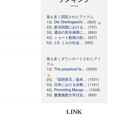
最も多く閲覧されたアイテム
1位
Die Ghettogeschi...
(829)
2位
新冷戦期における...
(707)
3位
通信の安全保障に...
(664)
4位
ショート動画の効...
(627)
5位
J.S. ミルの社会...
(555)
最も多くダウンロードされたアイ
テム
1位
The perpetual fa...
(2583)
2位
『韻府群玉』版本...
(1531)
3位
日本における赤痢...
(1191)
4位
Promoting Manga ...
(1046)
5位
慶應義塾大学日吉...
(850)
LINK