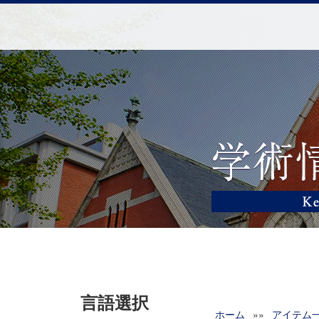
言語選択
ホーム
»»
アイテム