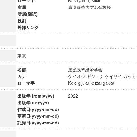
ローマ字
Nakayama, Mikio
所属
慶應義塾大学名誉教授
所属(翻訳)
役割
外部リンク
東京
名前
慶應義塾経済学会
カナ
ケイオウ ギジュク ケイザイ ガ
ローマ字
Keiō gijuku keizai gakkai
出版年(from:yyyy)
2022
出版年(to:yyyy)
ンス教育研究センター
作成日(yyyy-mm-dd)
端的教育研究拠点
更新日(yyyy-mm-dd)
のサイエンス」
記録日(yyyy-mm-dd)