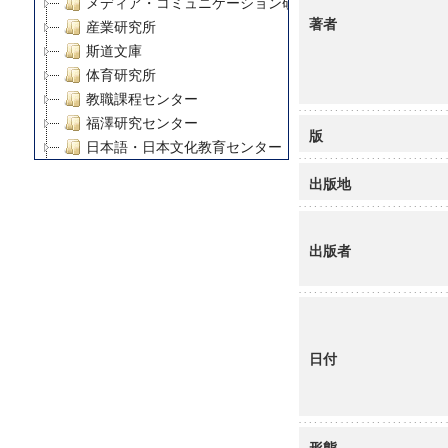
メディア・コミュニケーション研究所
著者
産業研究所
斯道文庫
体育研究所
教職課程センター
福澤研究センター
版
日本語・日本文化教育センター
アート・センター
出版地
外国語教育研究センター
デジタルメディア・コンテンツ統合研究センター
グローバルリサーチインスティテュート
出版者
塾内助成報告書
科学研究費補助金研究成果報告書
21世紀COEプログラム
慶應義塾大学グローバルCOEプログラム市民社会ガバナ
日付
慶應義塾大学グローバルCOEプログラム論理と感性の先
博士課程教育リーディングプログラム「超成熟社会発展
学術雑誌掲載論文等(8)
その他
形態