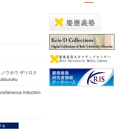
: キノウホウ ザツロク
ō zatsuroku
cellaneous induction