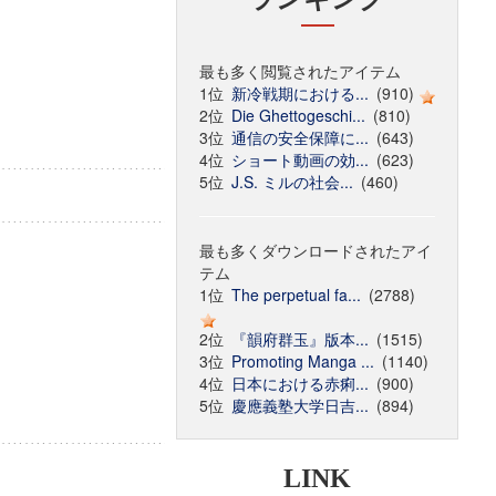
最も多く閲覧されたアイテム
1位
新冷戦期における...
(910)
2位
Die Ghettogeschi...
(810)
3位
通信の安全保障に...
(643)
4位
ショート動画の効...
(623)
5位
J.S. ミルの社会...
(460)
最も多くダウンロードされたアイ
テム
1位
The perpetual fa...
(2788)
2位
『韻府群玉』版本...
(1515)
3位
Promoting Manga ...
(1140)
4位
日本における赤痢...
(900)
5位
慶應義塾大学日吉...
(894)
LINK