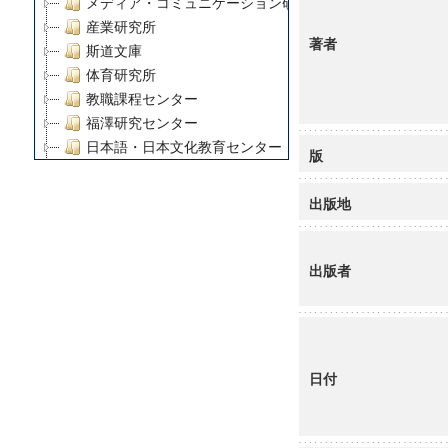
メディア・コミュニケーション研究所
産業研究所
著者
斯道文庫
体育研究所
教職課程センター
福澤研究センター
日本語・日本文化教育センター
版
アート・センター
外国語教育研究センター
出版地
デジタルメディア・コンテンツ統合研究センター
グローバルリサーチインスティテュート
塾内助成報告書
出版者
科学研究費補助金研究成果報告書
21世紀COEプログラム
慶應義塾大学グローバルCOEプログラム市民社会ガバナ
慶應義塾大学グローバルCOEプログラム論理と感性の先
日付
博士課程教育リーディングプログラム「超成熟社会発展
学術雑誌掲載論文等(8)
その他