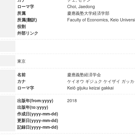
ローマ字
Choi, Jaedong
所属
慶應義塾大学経済学部
所属(翻訳)
Faculty of Economics, Keio Unive
役割
外部リンク
東京
名前
慶應義塾経済学会
カナ
ケイオウ ギジュク ケイザイ ガ
ローマ字
Keiō gijuku keizai gakkai
出版年(from:yyyy)
2018
ンス教育研究センター
出版年(to:yyyy)
端的教育研究拠点
作成日(yyyy-mm-dd)
のサイエンス」
更新日(yyyy-mm-dd)
記録日(yyyy-mm-dd)