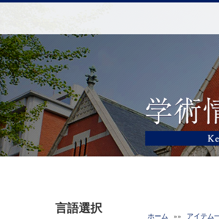
言語選択
ホーム
»»
アイテム