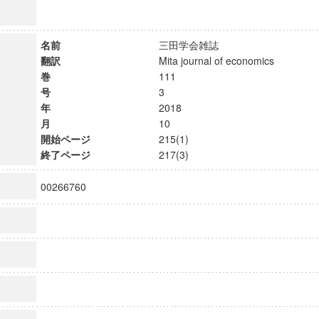
名前
三田学会雑誌
翻訳
Mita journal of economics
巻
111
号
3
年
2018
月
10
開始ページ
215(1)
終了ページ
217(3)
00266760