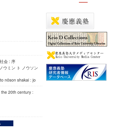
社会 : 序
 ノウミン ト ノウソン
 to nōson shakai : jo
 the 20th century :