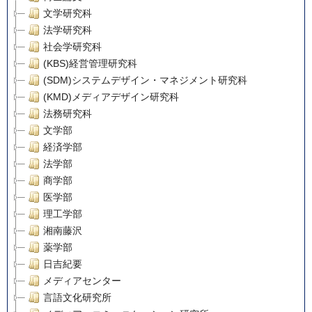
文学研究科
法学研究科
社会学研究科
(KBS)経営管理研究科
(SDM)システムデザイン・マネジメント研究科
(KMD)メディアデザイン研究科
法務研究科
文学部
経済学部
法学部
商学部
医学部
理工学部
湘南藤沢
薬学部
日吉紀要
メディアセンター
言語文化研究所