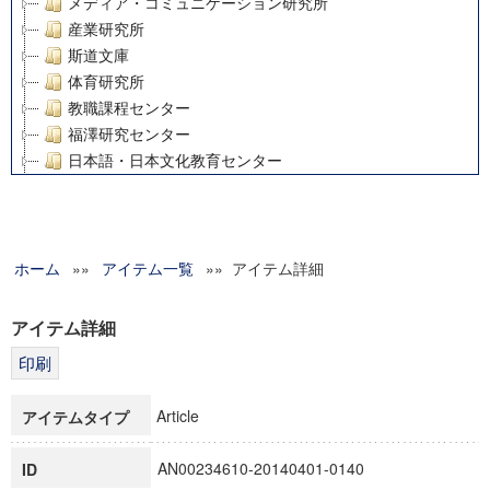
メディア・コミュニケーション研究所
産業研究所
斯道文庫
体育研究所
教職課程センター
福澤研究センター
日本語・日本文化教育センター
アート・センター
外国語教育研究センター
デジタルメディア・コンテンツ統合研究センター
ホーム
»»
グローバルリサーチインスティテュート
アイテム一覧
»» アイテム詳細
塾内助成報告書
科学研究費補助金研究成果報告書
アイテム詳細
21世紀COEプログラム
慶應義塾大学グローバルCOEプログラム市民社会ガバナンス
慶應義塾大学グローバルCOEプログラム論理と感性の先端的
Article
アイテムタイプ
博士課程教育リーディングプログラム「超成熟社会発展のサ
学術雑誌掲載論文等(8)
AN00234610-20140401-0140
ID
その他