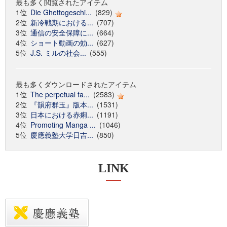
最も多く閲覧されたアイテム
1位
Die Ghettogeschi...
(829)
2位
新冷戦期における...
(707)
3位
通信の安全保障に...
(664)
4位
ショート動画の効...
(627)
5位
J.S. ミルの社会...
(555)
最も多くダウンロードされたアイテム
1位
The perpetual fa...
(2583)
2位
『韻府群玉』版本...
(1531)
3位
日本における赤痢...
(1191)
4位
Promoting Manga ...
(1046)
5位
慶應義塾大学日吉...
(850)
LINK