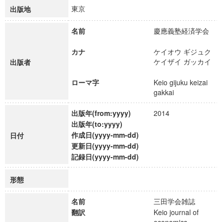
東京
出版地
名前
慶應義塾経済学会
カナ
ケイオウ ギジュク
ケイザイ ガッカイ
出版者
ローマ字
Keio gijuku keizai
gakkai
出版年(from:yyyy)
2014
出版年(to:yyyy)
作成日(yyyy-mm-dd)
日付
更新日(yyyy-mm-dd)
記録日(yyyy-mm-dd)
形態
名前
三田学会雑誌
翻訳
Keio journal of