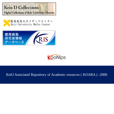
KeiO Associated Repository of Academic resources ( KOARA ) -2008-