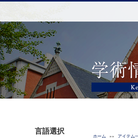
言語選択
ホーム
»»
アイテム