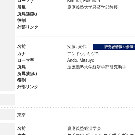
ローマ字
Kimura, Fukunari
所属
慶應義塾大学経済学部教授
所属(翻訳)
役割
外部リンク
名前
安藤, 光代
カナ
アンドウ, ミツヨ
ローマ字
Ando, Mitsuyo
所属
慶應義塾大学経済学部研究助手
所属(翻訳)
役割
外部リンク
ンス教育研究センター
端的教育研究拠点
東京
のサイエンス」
名前
慶應義塾経済学会
カナ
ケイオウ ギジュク ケイザイ ガ