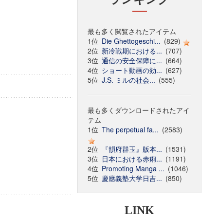
最も多く閲覧されたアイテム
1位
Die Ghettogeschi...
(829)
2位
新冷戦期における...
(707)
3位
通信の安全保障に...
(664)
4位
ショート動画の効...
(627)
5位
J.S. ミルの社会...
(555)
最も多くダウンロードされたアイ
テム
1位
The perpetual fa...
(2583)
2位
『韻府群玉』版本...
(1531)
3位
日本における赤痢...
(1191)
4位
Promoting Manga ...
(1046)
5位
慶應義塾大学日吉...
(850)
LINK