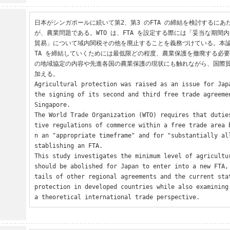
日本がシンガポールに続いて第2、第3 のFTA の締結を検討するに
が、農業問題である。WTO は、FTA を設定する際には「妥当な期間
貿易」について域内関税その他を廃止することを義務づけている。本論
TA を締結していくためには最低限どの程度、農業保護を撤廃する必
の地域協定の内容や先進各国の農業保護の現状にも触れながら、国際
加える。

Agricultural protection was raised as an issue for Japa
the signing of its second and third free trade agreemen
Singapore. 

The World Trade Organization (WTO) requires that dutie
tive regulations of commerce within a free trade area 
n an "appropriate timeframe" and for "substantially al
stablishing an FTA. 

This study investigates the minimum level of agricultur
should be abolished for Japan to enter into a new FTA,
tails of other regional agreements and the current stat
protection in developed countries while also examining 
a theoretical international trade perspective.