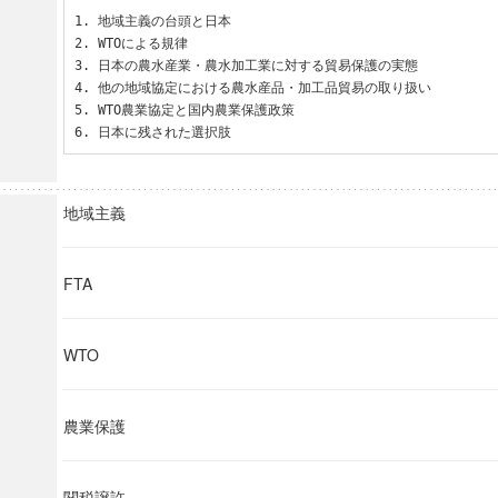
1. 地域主義の台頭と日本

2. WTOによる規律

3. 日本の農水産業・農水加工業に対する貿易保護の実態

4. 他の地域協定における農水産品・加工品貿易の取り扱い

5. WTO農業協定と国内農業保護政策

6. 日本に残された選択肢
地域主義
FTA
WTO
農業保護
関税譲許