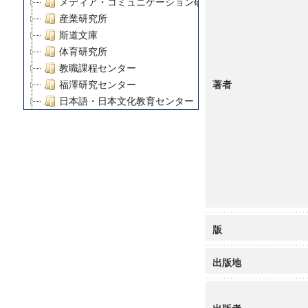
メディア・コミュニケーション研究所
産業研究所
斯道文庫
体育研究所
教職課程センター
著者
福澤研究センター
日本語・日本文化教育センター
アート・センター
外国語教育研究センター
デジタルメディア・コンテンツ統合研究センター
グローバルリサーチインスティテュート
塾内助成報告書
科学研究費補助金研究成果報告書
21世紀COEプログラム
版
慶應義塾大学グローバルCOEプログラム市民社会ガバナ
慶應義塾大学グローバルCOEプログラム論理と感性の先
出版地
博士課程教育リーディングプログラム「超成熟社会発展
学術雑誌掲載論文等(8)
その他