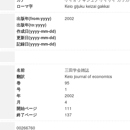
ローマ字
Keio gijuku keizai gakkai
出版年(from:yyyy)
2002
出版年(to:yyyy)
作成日(yyyy-mm-dd)
更新日(yyyy-mm-dd)
記録日(yyyy-mm-dd)
名前
三田学会雑誌
翻訳
Keio journal of economics
巻
95
号
1
年
2002
月
4
開始ページ
111
終了ページ
137
00266760