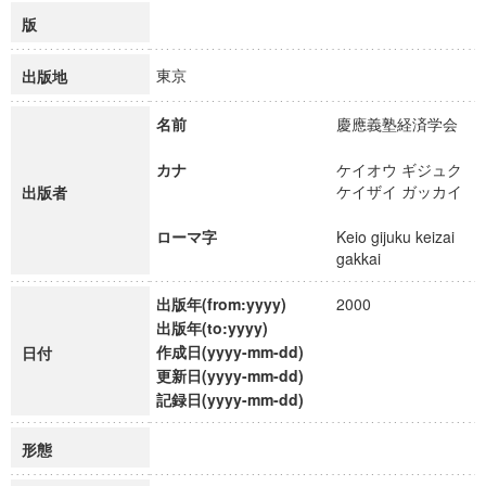
版
東京
出版地
名前
慶應義塾経済学会
カナ
ケイオウ ギジュク
ケイザイ ガッカイ
出版者
ローマ字
Keio gijuku keizai
gakkai
出版年(from:yyyy)
2000
出版年(to:yyyy)
作成日(yyyy-mm-dd)
日付
更新日(yyyy-mm-dd)
記録日(yyyy-mm-dd)
形態