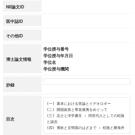
NII論文ID
医中誌ID
その他ID
学位授与番号
学位授与年月日
博士論文情報
学位名
学位授与機関
抄録
(一) 幕末における世論とイデオロギー

(二) 開国政策と尊皇攘夷をめぐって

(三) 志士と洋学書生 : 同世代人としての松陰
目次
と諭吉

(四) 夷狄と文明国のはざまで : 松陰と勝海舟