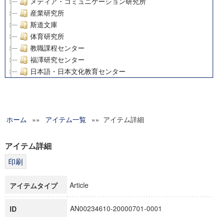
メディア・コミュニケーション研究所
産業研究所
斯道文庫
体育研究所
教職課程センター
福澤研究センター
日本語・日本文化教育センター
アート・センター
外国語教育研究センター
デジタルメディア・コンテンツ統合研究センター
ホーム
»»
グローバルリサーチインスティテュート
アイテム一覧
»» アイテム詳細
塾内助成報告書
科学研究費補助金研究成果報告書
アイテム詳細
21世紀COEプログラム
慶應義塾大学グローバルCOEプログラム市民社会ガバナンス
慶應義塾大学グローバルCOEプログラム論理と感性の先端的
Article
アイテムタイプ
博士課程教育リーディングプログラム「超成熟社会発展のサ
学術雑誌掲載論文等(8)
AN00234610-20000701-0001
ID
その他