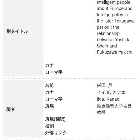
intelligent people
about Europe and
foreign policy in
the later Tokugawa
period : the
別タイトル
relationship
between Yoshida
Shoin and
Fukuzawa Yukichi
カナ
ローマ字
名前
飯田, 鼎
カナ
イイダ, カナエ
ローマ字
Iida, Kanae
所属
慶應義塾大学名誉
著者
教授
所属(翻訳)
役割
外部リンク