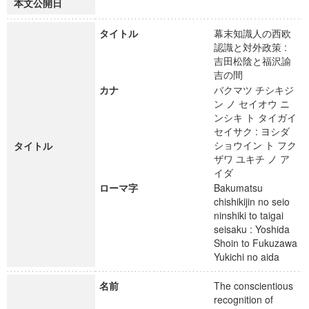
本文公開日
タイトル
幕末知識人の西欧
認識と対外政策 :
吉田松陰と福沢諭
吉の間
カナ
バクマツ チシキジ
ン ノ セイオウ ニ
ンシキ ト タイガイ
セイサク : ヨシダ
ショウイン ト フク
タイトル
ザワ ユキチ ノ ア
イダ
ローマ字
Bakumatsu
chishikijin no seio
ninshiki to taigai
seisaku : Yoshida
Shoin to Fukuzawa
Yukichi no aida
名前
The conscientious
recognition of