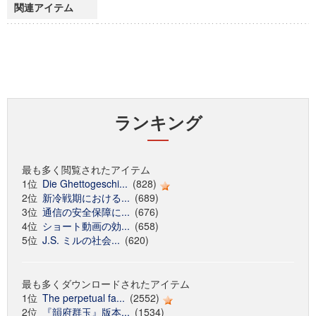
関連アイテム
ランキング
最も多く閲覧されたアイテム
1位
Die Ghettogeschi...
(828)
2位
新冷戦期における...
(689)
3位
通信の安全保障に...
(676)
4位
ショート動画の効...
(658)
5位
J.S. ミルの社会...
(620)
最も多くダウンロードされたアイテム
1位
The perpetual fa...
(2552)
2位
『韻府群玉』版本...
(1534)