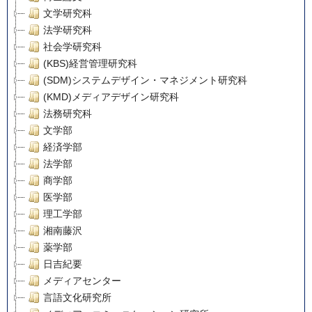
文学研究科
法学研究科
社会学研究科
(KBS)経営管理研究科
(SDM)システムデザイン・マネジメント研究科
(KMD)メディアデザイン研究科
法務研究科
文学部
経済学部
法学部
商学部
医学部
理工学部
湘南藤沢
薬学部
日吉紀要
メディアセンター
言語文化研究所